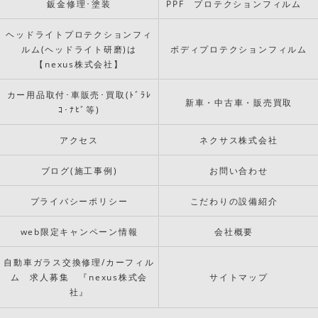
鈑金修理･塗装
PPF プロテクションフィルム
ヘッドライトプロテクションフィ
ルム(ヘッドライト研磨)は
ボディプロテクションフィルム
【nexus株式会社】
カー用品取付･車販売･買取(ﾄﾞﾗﾚ
新車・中古車・販売買取
ｺ･ﾅﾋﾞ等)
アクセス
ネクサス株式会社
ブログ(施工事例)
お問い合わせ
プライバシーポリシー
こだわりの設備紹介
web限定キャンペーン情報
会社概要
自動車ガラス交換修理/カーフィル
ム 求人募集 『nexus株式会
サイトマップ
社』