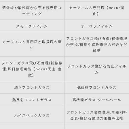
紫外線や酸性雨から守る幌専用コ
カーフィルム専門店【nexus岡
ーティング
山】
スモークフィルム
オーロラフィルム
フロントガラス飛び石傷/補修修理
カーフィルム専門店と取扱店の違
か交換/費用や保険修理の可否など
い
解説
フロントガラス飛び石修理(補修修
フロントガラス飛び石防止フィル
理)即日修理可能【nexus岡山･倉
ム
敷】
純正フロントガラス
低価格フロントガラス
熱反射フロントガラス
高機能ガラス クールベール
フロントガラス交換費用.車種別料
ハイスペックガラス
金表-飛び石修理の価格を比較