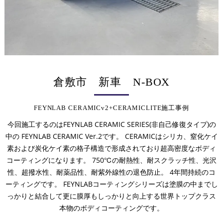
倉敷市 新車 N-BOX
FEYNLAB CERAMICv2+CERAMICLITE施工事例
今回施工するのはFEYNLAB CERAMIC SERIES(非自己修復タイプ)の
中の FEYNLAB CERAMIC Ver.2です。 CERAMICはシリカ、窒化ケイ
素および炭化ケイ素の格子構造で形成されており超高密度なボディ
コーティングになります。 750℃の耐熱性、耐スクラッチ性、光沢
性、超撥水性、耐薬品性、耐紫外線性の退色防止。 4年間持続のコ
ーティングです。 FEYNLABコーティングシリーズは塗膜の中までし
っかりと結合して更に膜厚もしっかりと向上する世界トップクラス
本物のボディコーティングです。