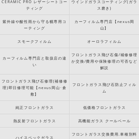
CERAMIC PRO レザーシートコー
ウインドガラスコーティング(ガラ
ティング
ス磨き)
紫外線や酸性雨から守る幌専用コ
カーフィルム専門店【nexus岡
ーティング
山】
スモークフィルム
オーロラフィルム
フロントガラス飛び石傷/補修修理
カーフィルム専門店と取扱店の違
か交換/費用や保険修理の可否など
い
解説
フロントガラス飛び石修理(補修修
フロントガラス飛び石防止フィル
理)即日修理可能【nexus岡山･倉
ム
敷】
純正フロントガラス
低価格フロントガラス
熱反射フロントガラス
高機能ガラス クールベール
フロントガラス交換費用.車種別料
ハイスペックガラス