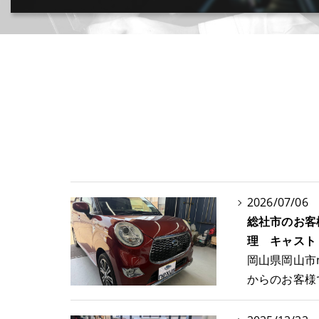
カー用品取付･車販売･買取(ﾄﾞﾗﾚｺ･ﾅﾋﾞ等)
2026/07/06
総社市のお客
理 キャスト【
岡山県岡山市
からのお客様