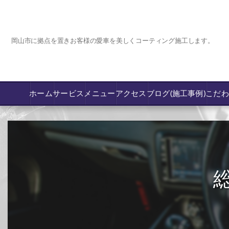
岡山市に拠点を置きお客様の愛車を美しくコーティング施工します。
ホーム
サービス
メニュー
アクセス
ブログ(施工事例)
こだ
コーティング
カーフィルム専門店【nexus岡山】
フロントガラス飛び石傷/補修修理か交換
鈑金修理･塗装
PPF プロテクションフィルム