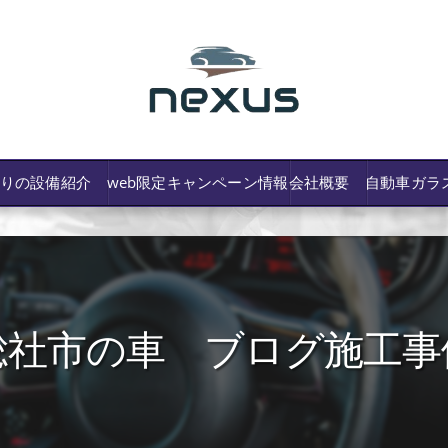
わりの設備紹介
web限定キャンペーン情報
会社概要
自動車ガラ
総社市の車 ブログ施工事
/費用や保険修理の可否など解説