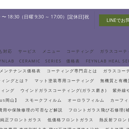
 〜 18:30（日曜 9:30 ～ 17:00）[定休日]祝
LINEで
も対応
サービス
メニュー
コーティング
ガラスコーテ
YNLAB CERAMIC SERIES 価格表
FEYNLAB HEAL S
メンテナンス価格表
コーティング専門店とは
ガラスコー
ティングとは？
マット塗装専用コーティング
無機質と有機
ティング
ウインドガラスコーティング(ガラス磨き)
紫外線
us岡山】
スモークフィルム
オーロラフィルム
カーフィ
/費用や保険修理の可否など解説
フロントガラス飛び石修理(補
純正フロントガラス
低価格フロントガラス
熱反射フロン