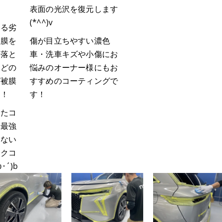
表面の光沢を復元します
(*^^)v
よる劣
被膜を
傷が目立ちやすい濃色
は落と
車・洗車キズや小傷にお
ほどの
悩みのオーナー様にもお
グ被膜
すすめのコーティングで
！！
す！
したコ
も最強
はない
ックコ
･´)b