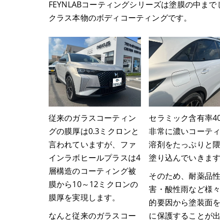
FEYNLABコーティングシリーズは塗膜の中
クラス本物のボディコーティングです。
従来のガラスコーティン
セラミック含有率4
グの膜厚は0.3ミクロンと
非常に濃いコーテ
言われていますが、ファ
溶剤をたっぷりと
インラボヒールプラスは4
塗り込んでいきま
層構造のコーティング被
そのため、耐薬品
膜から10～12ミクロンの
害・酸性雨など様
膜厚を実現します。
的要因から塗装面
なんと従来のガラスコー
に保護することが