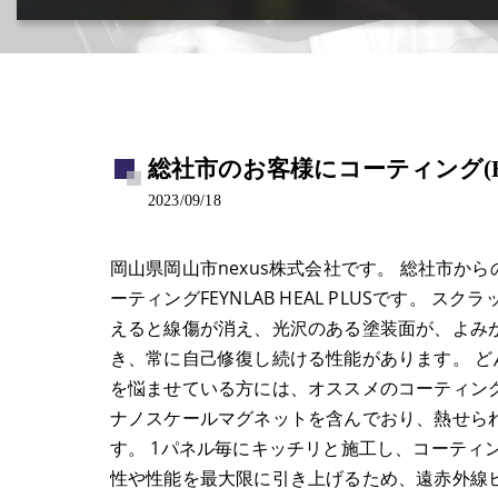
カー用品取付･車販売･買取(ﾄﾞﾗﾚｺ･ﾅﾋﾞ等)
総社市のお客様にコーティング(HEAL
2023/09/18
岡山県岡山市nexus株式会社です。 総社市か
ーティングFEYNLAB HEAL PLUSです。
えると線傷が消え、光沢のある塗装面が、よみ
き、常に自己修復し続ける性能があります。 
を悩ませている方には、オススメのコーティン
ナノスケールマグネットを含んでおり、熱せら
す。 1パネル毎にキッチリと施工し、コーティ
性や性能を最大限に引き上げるため、遠赤外線