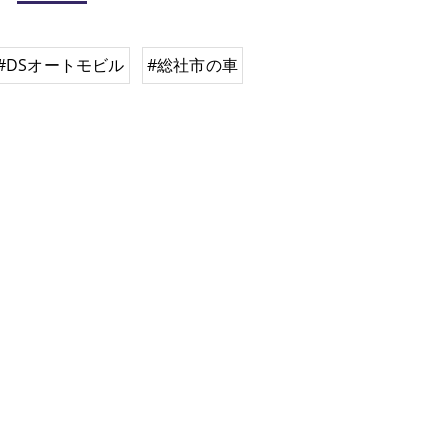
#DSオートモビル
#総社市の車