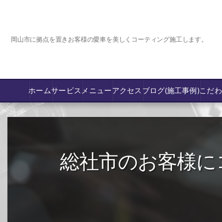
岡山市に拠点を置きお客様の愛車を美しくコーティング施工します。
ホーム
サービス
メニュー
アクセス
ブログ(施工事例)
こだ
コーティング
カーフィルム専門店【nexus岡山】
総社市のお客様にコーテ
フロントガラス飛び石傷/補修修理か交換
鈑金修理･塗装
PPF プロテクションフィルム