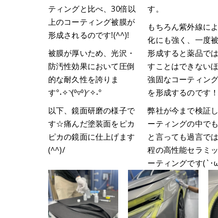
ティングと比べ、30倍以
す。
上のコーティング被膜が
もちろん紫外線に
形成されるのです!(^^)!
化にも強く、一度
被膜が厚いため、光沢・
形成すると薬品で
防汚性効果において圧倒
すことはできない
的な耐久性を誇りま
強固なコーティン
す°˖✧◝(⁰▿⁰)◜✧˖°
を形成するのです
以下、鏡面研磨の様子で
弊社が今まで検証
す☆痛んだ塗装面をピカ
ーティングの中で
ピカの鏡面に仕上げます
と言っても過言で
(^^)/
程の高性能セラミ
ーティングです(`･ω