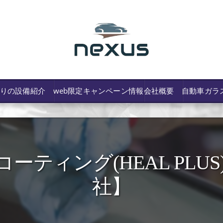
わりの設備紹介
web限定キャンペーン情報
会社概要
自動車ガラ
ィング(HEAL PLUS) 
/費用や保険修理の可否など解説
社】