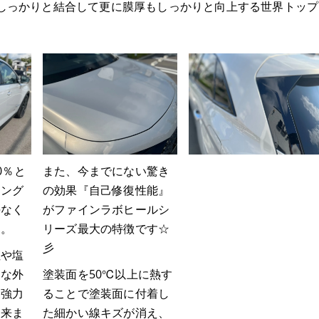
までしっかりと結合して更に膜厚もしっかりと向上する世界トップ
0％と
また、今までにない驚き
ィング
の効果『自己修復性能』
隈なく
がファインラボヒールシ
す。
リーズ最大の特徴です☆
彡
性や塩
々な外
塗装面を50℃以上に熱す
を強力
ることで塗装面に付着し
出来ま
た細かい線キズが消え、