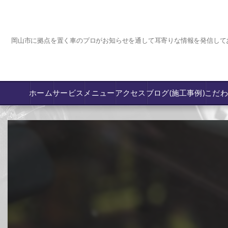
岡山市に拠点を置く車のプロがお知らせを通して耳寄りな情報を発信して
ホーム
サービス
メニュー
アクセス
ブログ(施工事例)
こだ
コーティング
カーフィルム専門店【nexus岡山】
フロントガラス飛び石傷/補修修理か交換
鈑金修理･塗装
PPF プロテクションフィルム