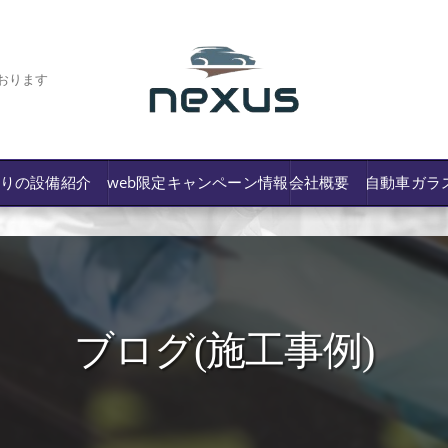
おります
わりの設備紹介
web限定キャンペーン情報
会社概要
自動車ガラ
ブログ(施工事例)
/費用や保険修理の可否など解説