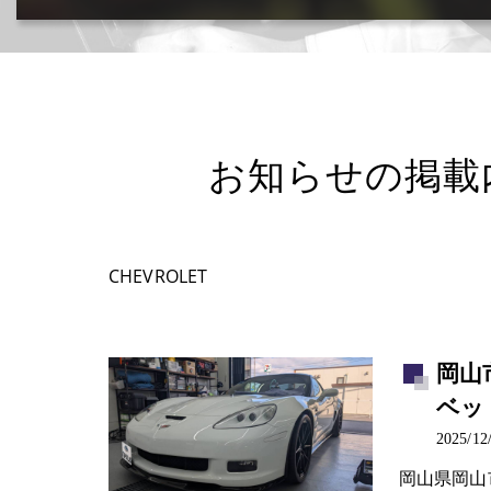
カー用品取付･車販売･買取(ﾄﾞﾗﾚｺ･ﾅﾋﾞ等)
お知らせの掲載
CHEVROLET
岡山
ベッ
2025/12
岡山県岡山