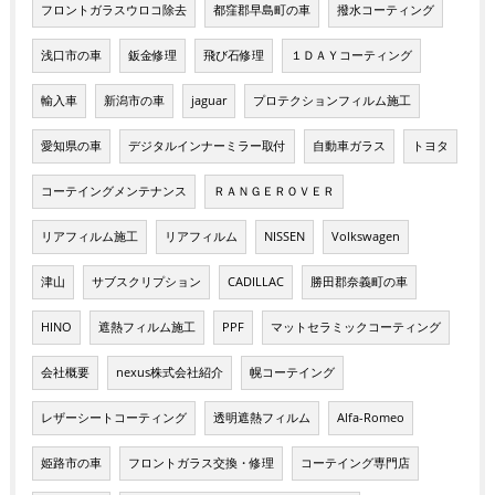
フロントガラスウロコ除去
都窪郡早島町の車
撥水コーティング
浅口市の車
鈑金修理
飛び石修理
１ＤＡＹコーティング
輸入車
新潟市の車
jaguar
プロテクションフィルム施工
愛知県の車
デジタルインナーミラー取付
自動車ガラス
トヨタ
コーテイングメンテナンス
ＲＡＮＧＥＲＯＶＥＲ
リアフィルム施工
リアフィルム
NISSEN
Volkswagen
津山
サブスクリプション
CADILLAC
勝田郡奈義町の車
HINO
遮熱フィルム施工
PPF
マットセラミックコーティング
会社概要
nexus株式会社紹介
幌コーテイング
レザーシートコーティング
透明遮熱フィルム
Alfa-Romeo
姫路市の車
フロントガラス交換・修理
コーテイング専門店