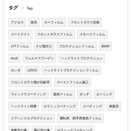
タグ
Tags
アクセス
販売
カーフィルム
フロントガラス交換
コートテクト
フロントガラスフィルム
スモークフィルム
LFTフィルム
ナビ取付け
プロテクションフィルム
BMW
Audi
フォルクスワーゲン
ヘッドライトプロテクション
ホンダ
LEXUS
ヘッドライトプロテクションフィルム
フロントガラス飛び石修理
ゴーストフィルム施工
ウインドウコーティング
遮熱フィルム
ダッヂ
エーミング
ヘッドライト研磨
セラミッコーティング
コーティング
車販売
ドアハンドルプロテクション
運転席、助手席遮熱フィルム
倉敷市の車
岡山市の車
セラミックコーティング