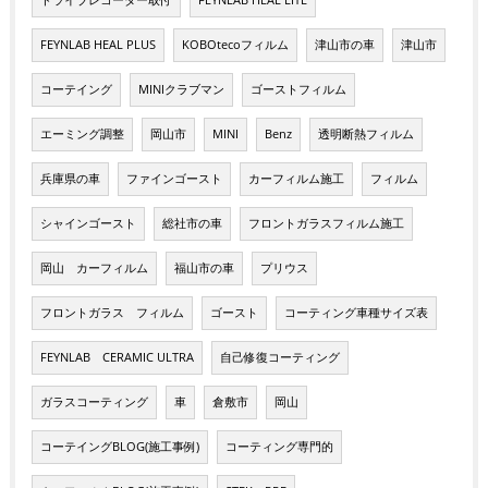
ドライブレコーダー取付
FEYNLAB HEAL LITE
FEYNLAB HEAL PLUS
KOBOtecoフィルム
津山市の車
津山市
コーテイング
MINIクラブマン
ゴーストフィルム
エーミング調整
岡山市
MINI
Benz
透明断熱フィルム
兵庫県の車
ファインゴースト
カーフィルム施工
フィルム
シャインゴースト
総社市の車
フロントガラスフィルム施工
岡山 カーフィルム
福山市の車
プリウス
フロントガラス フィルム
ゴースト
コーティング車種サイズ表
FEYNLAB CERAMIC ULTRA
自己修復コーティング
ガラスコーティング
車
倉敷市
岡山
コーテイングBLOG(施工事例)
コーティング専門的