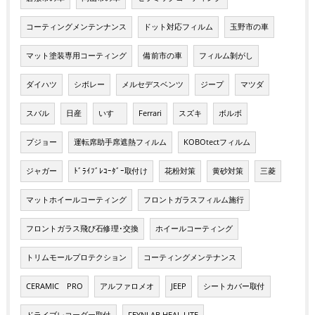
コーティングメンテンナンス
ドット対応フィルム
玉野市の車
マット塗装専用コーティング
備前市の車
フィルム剝がし
ダイハツ
シボレー
メルセデスベンツ
ジープ
マツダ
スバル
日産
いすゞ
Ferrari
スズキ
ボルボ
プジョー
運転席助手席遮熱フィルム
KOBOtectフィルム
ジャガー
ﾄﾞﾗｲﾌﾞﾚｺｰﾀﾞｰ取付け
花粉対策
黄砂対策
三菱
マットホイールコーティング
フロントガラスフィルム施行
フロントガラス飛び石修理･交換
ホイールコーティング
トリムモールプロテクション
コーティングメンテナンス
CERAMIC PRO
アルファロメオ
JEEP
シートカバー取付