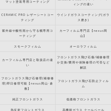
マット塗装専用コーティング
ィングの違い
CERAMIC PRO レザーシートコー
ウインドガラスコーティング(ガラ
ティング
ス磨き)
紫外線や酸性雨から守る幌専用コ
カーフィルム専門店【nexus岡
ーティング
山】
スモークフィルム
オーロラフィルム
フロントガラス飛び石傷/補修修理
カーフィルム専門店と取扱店の違
か交換/費用や保険修理の可否など
い
解説
フロントガラス飛び石修理(補修修
フロントガラス飛び石防止フィル
理)即日修理可能【nexus岡山･倉
ム
敷】
純正フロントガラス
低価格フロントガラス
熱反射フロントガラス
高機能ガラス クールベール