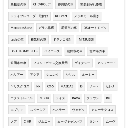
島根県の車
CHEVROLET
香川県の車
塗装剝がれ修理
ドライブレコーダー取付け
KOBtect
メッキモール磨き
MercedesBenz
ガラス修理
尾道市の車
DSオートモビル
teslaの車
和気町の車
ドラレコ取付
MITSUBISI
DS AUTOMOBILES
ハイエース
龍野市の車
熊本県の車
笠岡市の車
フロントガラス交換費用
ヴォクシー
アルファード
ハリアー
アクア
シエンタ
ヤリス
ルーミー
ヤリスクロス
NX
CX-5
MAZDA3
IS
ノート
セレナ
エクストレイル
N BOX
ライズ
RAV4
クラウン
RX
エブリィ
スペーシア
ハスラー
ヴェゼル
カローラクロス
ノア
C-HR
ジムニー
ムーヴキャンバス
タント
ムーヴ