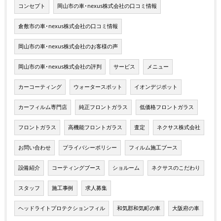
コンセプト
岡山市の車･nexus株式会社の口コミ情報
倉敷市の車･nexus株式会社の口コミ情報
岡山市の車･nexus株式会社のお客様の声
岡山市の車･nexus株式会社の評判
サービス
メニュー
カーコーティング
ウォータースポット
イオンデジポット
カーフィルム専門店
純正フロントガラス
低価格フロントガラス
フロントガラス
高機能フロントガラス
査定
ネクサス株式会社
お問い合わせ
プライバシーポリシー
フィルム施工ブース
設備紹介
コーティングブース
ショルーム
ネクサスのこだわり
スタッフ
施工事例
求人募集
ヘッドライトプロテクションフィル
和気郡和気町の車
大阪府の車