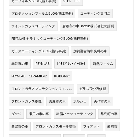
カーフィルムBLOG(施工事例)
STEK PPF
プロテクションフィルムBLOG(施工事例)
コーティング専門店
ウインドガラスコーティング
倉敷市の車･nexus株式会社の評判
FEYNLAB セラミックコーティングBLOG(施行事例)
ガラスコーティングBLOG(施行事例)
加賀郡吉備中央町の車
赤磐市の車
FEYNLAB
ﾄﾞﾗｲﾌﾞﾚｺｰﾀﾞｰ取付
断熱フィルム
FEYNLAB CERAMICv2
KOBOtect
フロントガラスプロテクションフィルム
ガラス飛び石修理
フロントガラス修理
真庭市の車
ポルシェ
美作市の車
ダッジ
瀬戸内市の車
樹脂パーツコーティング
早島町の車
高梁市の車
フロントガラスモール交換
フィアット
備前市