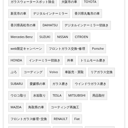
ガラスウォータースポット除去
大阪市の車
TOYOTA
新見市の車
デジタルインナーミラー
香川県丸亀市の車
香川県高松市の車
DAIHATSU
デジタルインナーミラー切抜き
Mercedes Benz
SUZUKI
NISSAN
CITROEN
web限定キャンペーン
フロントガラス交換･修理
Porsche
HONDA
インナーミラー切抜き
外車
トリムモール磨き
ぷろ
コーディング
Volvo
車販売・買取
リアガラス交換
SUBARU
愛媛県の車
ガラス磨き
ウインドウガラス磨き
ウロコ取り
水垢取り
TESLA
MITSUBISHI
用品取付
MAZDA
鳥取県の車
コーティング再施工
フロントガラス修理･交換
RENAULT
Fiat