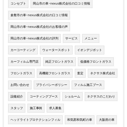
コンセプト
岡山市の車･nexus株式会社の口コミ情報
倉敷市の車･nexus株式会社の口コミ情報
岡山市の車･nexus株式会社のお客様の声
岡山市の車･nexus株式会社の評判
サービス
メニュー
カーコーティング
ウォータースポット
イオンデジポット
カーフィルム専門店
純正フロントガラス
低価格フロントガラス
フロントガラス
高機能フロントガラス
査定
ネクサス株式会社
お問い合わせ
プライバシーポリシー
フィルム施工ブース
設備紹介
コーティングブース
ショルーム
ネクサスのこだわり
スタッフ
施工事例
求人募集
ヘッドライトプロテクションフィル
和気郡和気町の車
大阪府の車