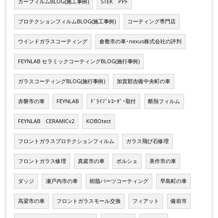
カーフィルムBLOG(施工事例)
STEK PPF
プロテクションフィルムBLOG(施工事例)
コーティング専門店
ウインドガラスコーティング
倉敷市の車･nexus株式会社の評判
FEYNLAB セラミックコーティングBLOG(施行事例)
ガラスコーティングBLOG(施行事例)
加賀郡吉備中央町の車
赤磐市の車
FEYNLAB
ﾄﾞﾗｲﾌﾞﾚｺｰﾀﾞｰ取付
断熱フィルム
FEYNLAB CERAMICv2
KOBOtect
フロントガラスプロテクションフィルム
ガラス飛び石修理
フロントガラス修理
真庭市の車
ポルシェ
美作市の車
ダッジ
瀬戸内市の車
樹脂パーツコーティング
早島町の車
高梁市の車
フロントガラスモール交換
フィアット
備前市