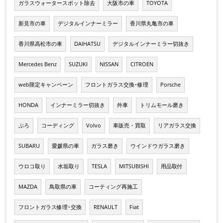
ガラスウォータースポット除去
大阪市の車
TOYOTA
新見市の車
デジタルインナーミラー
香川県丸亀市の車
香川県高松市の車
DAIHATSU
デジタルインナーミラー切抜き
Mercedes Benz
SUZUKI
NISSAN
CITROEN
web限定キャンペーン
フロントガラス交換･修理
Porsche
HONDA
インナーミラー切抜き
外車
トリムモール磨き
ぷろ
コーディング
Volvo
車販売・買取
リアガラス交換
SUBARU
愛媛県の車
ガラス磨き
ウインドウガラス磨き
ウロコ取り
水垢取り
TESLA
MITSUBISHI
用品取付
MAZDA
鳥取県の車
コーティング再施工
フロントガラス修理･交換
RENAULT
Fiat