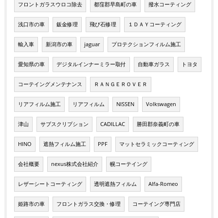
フロントガラスウロコ除去
都窪郡早島町の車
撥水コーティング
浅口市の車
鈑金修理
飛び石修理
１ＤＡＹコーティング
輸入車
新潟市の車
jaguar
プロテクションフィルム施工
愛知県の車
デジタルインナーミラー取付
自動車ガラス
トヨタ
コーテイングメンテナンス
ＲＡＮＧＥＲＯＶＥＲ
リアフィルム施工
リアフィルム
NISSEN
Volkswagen
津山
サブスクリプション
CADILLAC
勝田郡奈義町の車
HINO
遮熱フィルム施工
PPF
マットセラミックコーティング
会社概要
nexus株式会社紹介
幌コーテイング
レザーシートコーティング
透明遮熱フィルム
Alfa-Romeo
姫路市の車
フロントガラス交換・修理
コーテイング専門店