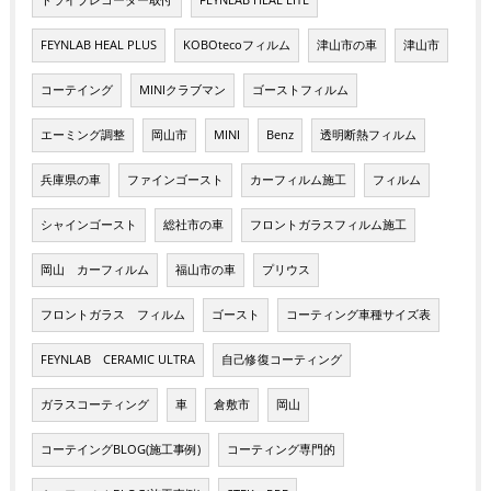
ドライブレコーダー取付
FEYNLAB HEAL LITE
FEYNLAB HEAL PLUS
KOBOtecoフィルム
津山市の車
津山市
コーテイング
MINIクラブマン
ゴーストフィルム
エーミング調整
岡山市
MINI
Benz
透明断熱フィルム
兵庫県の車
ファインゴースト
カーフィルム施工
フィルム
シャインゴースト
総社市の車
フロントガラスフィルム施工
岡山 カーフィルム
福山市の車
プリウス
フロントガラス フィルム
ゴースト
コーティング車種サイズ表
FEYNLAB CERAMIC ULTRA
自己修復コーティング
ガラスコーティング
車
倉敷市
岡山
コーテイングBLOG(施工事例)
コーティング専門的