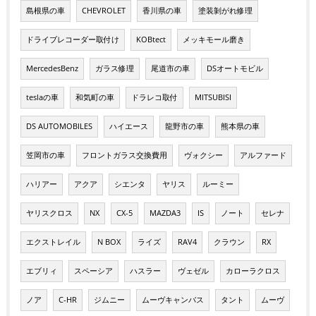
島根県の車
CHEVROLET
香川県の車
塗装剝がれ修理
ドライブレコーダー取付け
KOBtect
メッキモール磨き
MercedesBenz
ガラス修理
尾道市の車
DSオートモビル
teslaの車
和気町の車
ドラレコ取付
MITSUBISI
DS AUTOMOBILES
ハイエース
龍野市の車
熊本県の車
笠岡市の車
フロントガラス交換費用
ヴォクシー
アルファード
ハリアー
アクア
シエンタ
ヤリス
ルーミー
ヤリスクロス
NX
CX-5
MAZDA3
IS
ノート
セレナ
エクストレイル
N BOX
ライズ
RAV4
クラウン
RX
エブリィ
スペーシア
ハスラー
ヴェゼル
カローラクロス
ノア
C-HR
ジムニー
ムーヴキャンバス
タント
ムーヴ