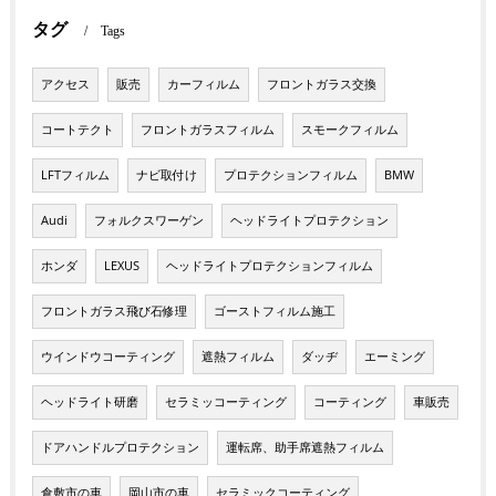
タグ
Tags
アクセス
販売
カーフィルム
フロントガラス交換
コートテクト
フロントガラスフィルム
スモークフィルム
LFTフィルム
ナビ取付け
プロテクションフィルム
BMW
Audi
フォルクスワーゲン
ヘッドライトプロテクション
ホンダ
LEXUS
ヘッドライトプロテクションフィルム
フロントガラス飛び石修理
ゴーストフィルム施工
ウインドウコーティング
遮熱フィルム
ダッヂ
エーミング
ヘッドライト研磨
セラミッコーティング
コーティング
車販売
ドアハンドルプロテクション
運転席、助手席遮熱フィルム
倉敷市の車
岡山市の車
セラミックコーティング