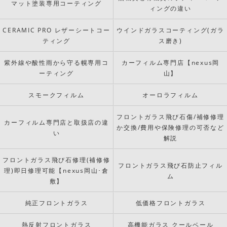
マット塗装専用コーティング
ィングの違い
CERAMIC PRO レザーシートコー
ウインドガラスコーティング(ガラ
ティング
ス磨き)
紫外線や酸性雨から守る幌専用コ
カーフィルム専門店【nexus岡
ーティング
山】
スモークフィルム
オーロラフィルム
フロントガラス飛び石傷/補修修理
カーフィルム専門店と取扱店の違
か交換/費用や保険修理の可否など
い
解説
フロントガラス飛び石修理(補修修
フロントガラス飛び石防止フィル
理)即日修理可能【nexus岡山･倉
ム
敷】
純正フロントガラス
低価格フロントガラス
熱反射フロントガラス
高機能ガラス クールベール