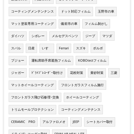
コーティングメンテンナンス
ドット対応フィルム
玉野市の車
マット塗装専用コーティング
備前市の車
フィルム剝がし
ダイハツ
シボレー
メルセデスベンツ
ジープ
マツダ
スバル
日産
いすゞ
Ferrari
スズキ
ボルボ
プジョー
運転席助手席遮熱フィルム
KOBOtectフィルム
ジャガー
ﾄﾞﾗｲﾌﾞﾚｺｰﾀﾞｰ取付け
花粉対策
黄砂対策
三菱
マットホイールコーティング
フロントガラスフィルム施行
フロントガラス飛び石修理･交換
ホイールコーティング
トリムモールプロテクション
コーティングメンテナンス
CERAMIC PRO
アルファロメオ
JEEP
シートカバー取付