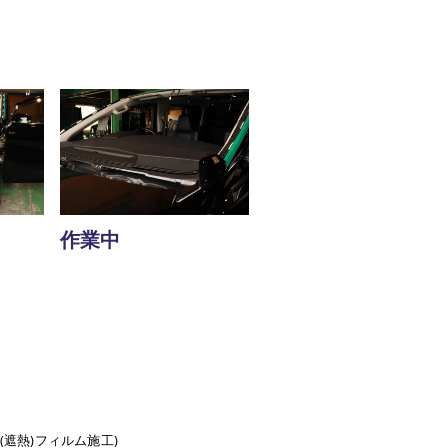
作業中
(遮熱)フィルム施工)