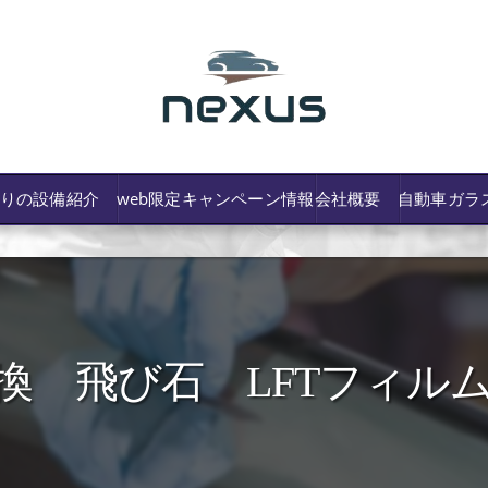
わりの設備紹介
web限定キャンペーン情報
会社概要
自動車ガラ
 飛び石 LFTフィルム【
/費用や保険修理の可否など解説