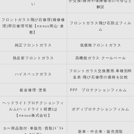
か交換/費用や保険修理の可否など
い
解説
フロントガラス飛び石修理(補修修
フロントガラス飛び石防止フィル
理)即日修理可能【nexus岡山･倉
ム
敷】
純正フロントガラス
低価格フロントガラス
熱反射フロントガラス
高機能ガラス クールベール
フロントガラス交換費用.車種別料
ハイスペックガラス
金表-飛び石修理の価格を比較
鈑金修理･塗装
PPF プロテクションフィルム
ヘッドライトプロテクションフィ
ルム(ヘッドライト研磨)は
ボディプロテクションフィルム
【nexus株式会社】
カー用品取付･車販売･買取(ﾄﾞﾗﾚ
新車・中古車・販売買取