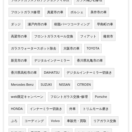
フロントガラス修理
真庭市の車
ポルシェ
美作市の車
ダッジ
瀬戸内市の車
樹脂パーツコーティング
早島町の車
高梁市の車
フロントガラスモール交換
フィアット
備前市
ガラスウォータースポット除去
大阪市の車
TOYOTA
新見市の車
デジタルインナーミラー
香川県丸亀市の車
香川県高松市の車
DAIHATSU
デジタルインナーミラー切抜き
Mercedes Benz
SUZUKI
NISSAN
CITROEN
web限定キャンペーン
フロントガラス交換･修理
Porsche
HONDA
インナーミラー切抜き
外車
トリムモール磨き
ぷろ
コーディング
Volvo
車販売・買取
リアガラス交換