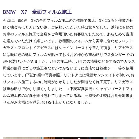
BMW X7 全面フィルム施工
今回は、BMW X7の全面フィルム施工のご依頼で来店。X7になると作業させ
頂く機会もほとんどない為、ご依頼いただいた時は驚きでした。以前にも他の
お車のフィルム施工で当店をご利用頂いたお客様でしたので、あらためて当店
を選んでいただけて嬉しいです。数種類のフィルムから実車に合わせフロント
ガラス・フロントドアガラスにはシャインゴーストを選んで頂き、リアガラス
には既に色の薄いフィルムが貼っておりお客様から重ね貼りでスタンダードGY-
3をお選びいただきました。ガラス施工時、ガラスの清掃などをするのでガラス
周辺の部品にゴミや施工液などがつかないように当店では養生シート等を使用
しています。(下記作業中写真参照）リアドアには電動サンシェイドが付いてお
りフィルム施工するのに時間がかかりましたが問題なく施工完了。リアガラス
は重ね貼りでかなり濃くなりました。（下記写真参照）シャインゴーストフィ
ルム施工後の写真を撮り忘れてしまっている為、完成後の比較はお見せ出来ま
せんがお客様にも満足頂ける仕上がりになりました。