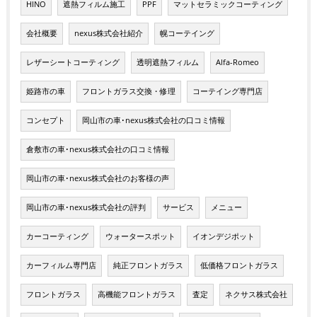
HINO
遮熱フィルム施工
PPF
マットセラミックコーティング
会社概要
nexus株式会社紹介
幌コーテイング
レザーシートコーティング
透明遮熱フィルム
Alfa-Romeo
姫路市の車
フロントガラス交換・修理
コーテイング専門店
コンセプト
岡山市の車･nexus株式会社の口コミ情報
倉敷市の車･nexus株式会社の口コミ情報
岡山市の車･nexus株式会社のお客様の声
岡山市の車･nexus株式会社の評判
サービス
メニュー
カーコーティング
ウォータースポット
イオンデジポット
カーフィルム専門店
純正フロントガラス
低価格フロントガラス
フロントガラス
高機能フロントガラス
査定
ネクサス株式会社