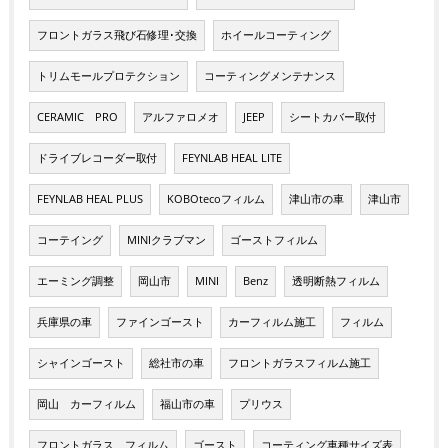
フロントガラス飛び石修理･交換
ホイールコーティング
トリムモールプロテクション
コーティングメンテナンス
CERAMIC PRO
アルファロメオ
JEEP
シートカバー取付
ドライブレコーダー取付
FEYNLAB HEAL LITE
FEYNLAB HEAL PLUS
KOBOtecoフィルム
津山市の車
津山市
コーテイング
MINIクラブマン
ゴーストフィルム
エーミング調整
岡山市
MINI
Benz
透明断熱フィルム
兵庫県の車
ファインゴースト
カーフィルム施工
フィルム
シャインゴースト
総社市の車
フロントガラスフィルム施工
岡山 カーフィルム
福山市の車
プリウス
フロントガラス フィルム
ゴースト
コーティング車種サイズ表