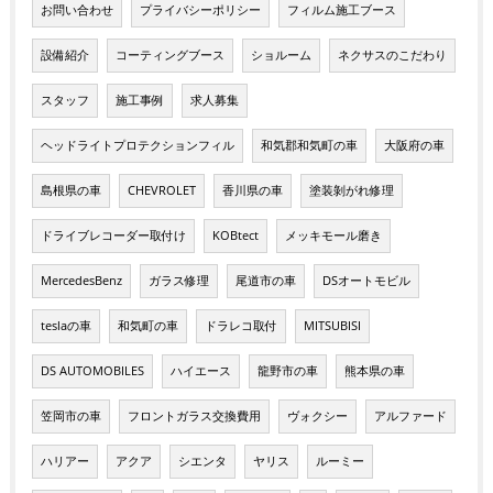
お問い合わせ
プライバシーポリシー
フィルム施工ブース
設備紹介
コーティングブース
ショルーム
ネクサスのこだわり
スタッフ
施工事例
求人募集
ヘッドライトプロテクションフィル
和気郡和気町の車
大阪府の車
島根県の車
CHEVROLET
香川県の車
塗装剝がれ修理
ドライブレコーダー取付け
KOBtect
メッキモール磨き
MercedesBenz
ガラス修理
尾道市の車
DSオートモビル
teslaの車
和気町の車
ドラレコ取付
MITSUBISI
DS AUTOMOBILES
ハイエース
龍野市の車
熊本県の車
笠岡市の車
フロントガラス交換費用
ヴォクシー
アルファード
ハリアー
アクア
シエンタ
ヤリス
ルーミー