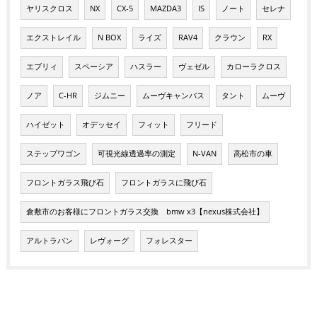
ヤリスクロス
NX
CX-5
MAZDA3
IS
ノート
セレナ
エクストレイル
N BOX
ライズ
RAV4
クラウン
RX
エブリィ
スペーシア
ハスラー
ヴェゼル
カローラクロス
ノア
C-HR
ジムニー
ムーヴキャンバス
タント
ムーヴ
ハイゼット
オデッセイ
フィット
フリード
ステップワゴン
可視光線透過率の測定
N-VAN
高松市の車
フロントガラス飛び石
フロントガラスに飛び石
倉敷市のお客様にフロントガラス交換 bmw x3【nexus株式会社】
アルトラパン
レヴォーグ
フォレスター