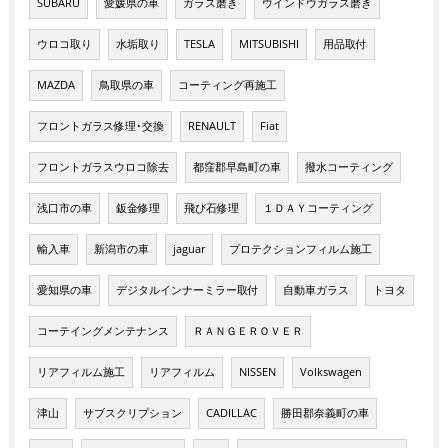
SUBARU
愛媛県の車
ガラス磨き
ウインドウガラス磨き
ウロコ取り
水垢取り
TESLA
MITSUBISHI
用品取付
MAZDA
鳥取県の車
コーティング再施工
フロントガラス修理･交換
RENAULT
Fiat
フロントガラスウロコ除去
都窪郡早島町の車
撥水コーティング
浅口市の車
鈑金修理
飛び石修理
１ＤＡＹコーティング
輸入車
新潟市の車
jaguar
プロテクションフィルム施工
愛知県の車
デジタルインナーミラー取付
自動車ガラス
トヨタ
コーテイングメンテナンス
ＲＡＮＧＥＲＯＶＥＲ
リアフィルム施工
リアフィルム
NISSEN
Volkswagen
津山
サブスクリプション
CADILLAC
勝田郡奈義町の車