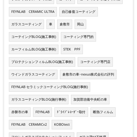
FEYNLAB CERAMIC ULTRA
自己修復コーティング
ガラスコーティング
車
倉敷市
岡山
コーテイングBLOG(施工事例)
コーティング専門的
カーフィルムBLOG(施工事例)
STEK PPF
プロテクションフィルムBLOG(施工事例)
コーティング専門店
ウインドガラスコーティング
倉敷市の車･nexus株式会社の評判
FEYNLAB セラミックコーティングBLOG(施行事例)
ガラスコーティングBLOG(施行事例)
加賀郡吉備中央町の車
赤磐市の車
FEYNLAB
ﾄﾞﾗｲﾌﾞﾚｺｰﾀﾞｰ取付
断熱フィルム
FEYNLAB CERAMICv2
KOBOtect
フロントガラスプロテクションフィルム
ガラス飛び石修理