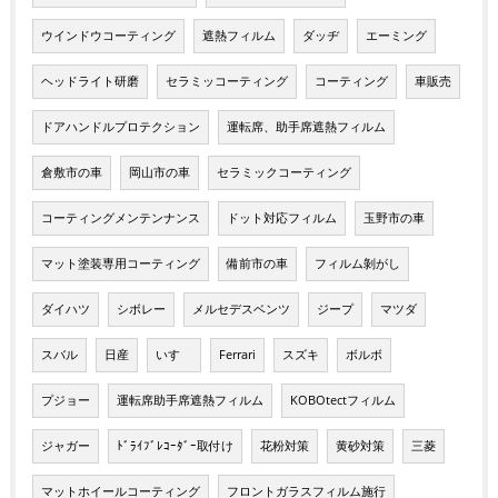
ウインドウコーティング
遮熱フィルム
ダッヂ
エーミング
ヘッドライト研磨
セラミッコーティング
コーティング
車販売
ドアハンドルプロテクション
運転席、助手席遮熱フィルム
倉敷市の車
岡山市の車
セラミックコーティング
コーティングメンテンナンス
ドット対応フィルム
玉野市の車
マット塗装専用コーティング
備前市の車
フィルム剝がし
ダイハツ
シボレー
メルセデスベンツ
ジープ
マツダ
スバル
日産
いすゞ
Ferrari
スズキ
ボルボ
プジョー
運転席助手席遮熱フィルム
KOBOtectフィルム
ジャガー
ﾄﾞﾗｲﾌﾞﾚｺｰﾀﾞｰ取付け
花粉対策
黄砂対策
三菱
マットホイールコーティング
フロントガラスフィルム施行