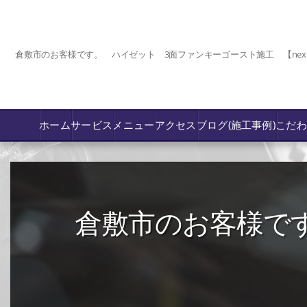
倉敷市のお客様です。 ハイゼット 3面ファンキーゴースト施工 【nex
ホーム
サービス
メニュー
アクセス
ブログ(施工事例)
こだ
コーティング
カーフィルム専門店【nexus岡山】
倉敷市のお客様で
フロントガラス飛び石傷/補修修理か交換
鈑金修理･塗装
PPF プロテクションフィルム