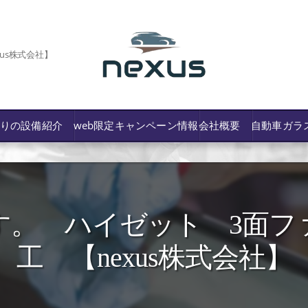
us株式会社】
わりの設備紹介
web限定キャンペーン情報
会社概要
自動車ガラ
す。 ハイゼット 3面フ
/費用や保険修理の可否など解説
工 【nexus株式会社】