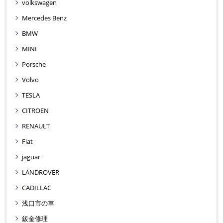
volkswagen
Mercedes Benz
BMW
MINI
Porsche
Volvo
TESLA
CITROEN
RENAULT
Fiat
jaguar
LANDROVER
CADILLAC
浅口市の車
鈑金修理