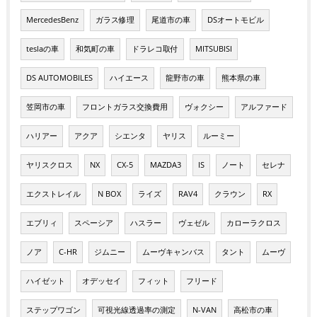
MercedesBenz
ガラス修理
尾道市の車
DSオートモビル
teslaの車
和気町の車
ドラレコ取付
MITSUBISI
DS AUTOMOBILES
ハイエース
龍野市の車
熊本県の車
笠岡市の車
フロントガラス交換費用
ヴォクシー
アルファード
ハリアー
アクア
シエンタ
ヤリス
ルーミー
ヤリスクロス
NX
CX-5
MAZDA3
IS
ノート
セレナ
エクストレイル
N BOX
ライズ
RAV4
クラウン
RX
エブリィ
スペーシア
ハスラー
ヴェゼル
カローラクロス
ノア
C-HR
ジムニー
ムーヴキャンバス
タント
ムーヴ
ハイゼット
オデッセイ
フィット
フリード
ステップワゴン
可視光線透過率の測定
N-VAN
高松市の車