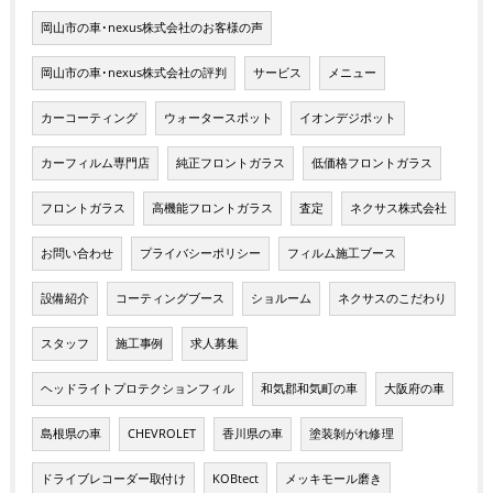
岡山市の車･nexus株式会社のお客様の声
岡山市の車･nexus株式会社の評判
サービス
メニュー
カーコーティング
ウォータースポット
イオンデジポット
カーフィルム専門店
純正フロントガラス
低価格フロントガラス
フロントガラス
高機能フロントガラス
査定
ネクサス株式会社
お問い合わせ
プライバシーポリシー
フィルム施工ブース
設備紹介
コーティングブース
ショルーム
ネクサスのこだわり
スタッフ
施工事例
求人募集
ヘッドライトプロテクションフィル
和気郡和気町の車
大阪府の車
島根県の車
CHEVROLET
香川県の車
塗装剝がれ修理
ドライブレコーダー取付け
KOBtect
メッキモール磨き