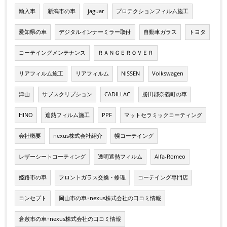
輸入車
新潟市の車
jaguar
プロテクションフィルム施工
愛知県の車
デジタルインナーミラー取付
自動車ガラス
トヨタ
コーテイングメンテナンス
ＲＡＮＧＥＲＯＶＥＲ
リアフィルム施工
リアフィルム
NISSEN
Volkswagen
津山
サブスクリプション
CADILLAC
勝田郡奈義町の車
HINO
遮熱フィルム施工
PPF
マットセラミックコーティング
会社概要
nexus株式会社紹介
幌コーテイング
レザーシートコーティング
透明遮熱フィルム
Alfa-Romeo
姫路市の車
フロントガラス交換・修理
コーテイング専門店
コンセプト
岡山市の車･nexus株式会社の口コミ情報
倉敷市の車･nexus株式会社の口コミ情報