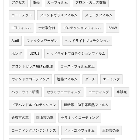
アクセス
販売
カーフィルム
フロントガラス交換
コートテクト
フロントガラスフィルム
スモークフィルム
LFTフィルム
ナビ取付け
プロテクションフィルム
BMW
Audi
フォルクスワーゲン
ヘッドライトプロテクション
ホンダ
LEXUS
ヘッドライトプロテクションフィルム
フロントガラス飛び石修理
ゴーストフィルム施工
ウインドウコーティング
遮熱フィルム
ダッヂ
エーミング
ヘッドライト研磨
セラミッコーティング
コーティング
車販売
ドアハンドルプロテクション
運転席、助手席遮熱フィルム
倉敷市の車
岡山市の車
セラミックコーティング
コーティングメンテンナンス
ドット対応フィルム
玉野市の車