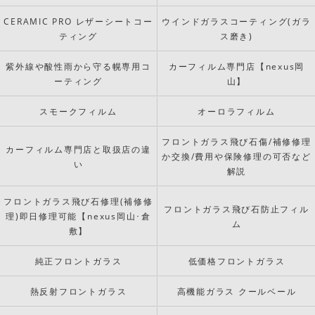
CERAMIC PRO レザーシートコー
ウインドガラスコーティング(ガラ
ティング
ス磨き)
紫外線や酸性雨から守る幌専用コ
カーフィルム専門店【nexus岡
ーティング
山】
スモークフィルム
オーロラフィルム
フロントガラス飛び石傷/補修修理
カーフィルム専門店と取扱店の違
か交換/費用や保険修理の可否など
い
解説
フロントガラス飛び石修理(補修修
フロントガラス飛び石防止フィル
理)即日修理可能【nexus岡山･倉
ム
敷】
純正フロントガラス
低価格フロントガラス
熱反射フロントガラス
高機能ガラス クールベール