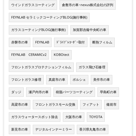
ウインドガラスコーティング
倉敷市の車･nexus株式会社の評判
FEYNLAB セラミックコーティングBLOG(施行事例)
ガラスコーティングBLOG(施行事例)
加賀郡吉備中央町の車
赤磐市の車
FEYNLAB
ﾄﾞﾗｲﾌﾞﾚｺｰﾀﾞｰ取付
断熱フィルム
FEYNLAB CERAMICv2
KOBOtect
フロントガラスプロテクションフィルム
ガラス飛び石修理
フロントガラス修理
真庭市の車
ポルシェ
美作市の車
ダッジ
瀬戸内市の車
樹脂パーツコーティング
早島町の車
高梁市の車
フロントガラスモール交換
フィアット
備前市
ガラスウォータースポット除去
大阪市の車
TOYOTA
新見市の車
デジタルインナーミラー
香川県丸亀市の車