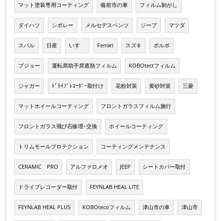
マット塗装専用コーティング
備前市の車
フィルム剝がし
ダイハツ
シボレー
メルセデスベンツ
ジープ
マツダ
スバル
日産
いすゞ
Ferrari
スズキ
ボルボ
プジョー
運転席助手席遮熱フィルム
KOBOtectフィルム
ジャガー
ﾄﾞﾗｲﾌﾞﾚｺｰﾀﾞｰ取付け
花粉対策
黄砂対策
三菱
マットホイールコーティング
フロントガラスフィルム施行
フロントガラス飛び石修理･交換
ホイールコーティング
トリムモールプロテクション
コーティングメンテナンス
CERAMIC PRO
アルファロメオ
JEEP
シートカバー取付
ドライブレコーダー取付
FEYNLAB HEAL LITE
FEYNLAB HEAL PLUS
KOBOtecoフィルム
津山市の車
津山市