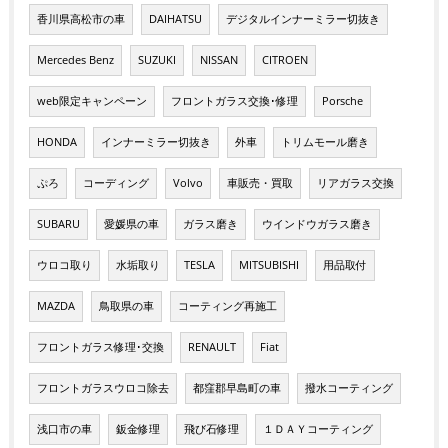
香川県高松市の車
DAIHATSU
デジタルインナーミラー切抜き
Mercedes Benz
SUZUKI
NISSAN
CITROEN
web限定キャンペーン
フロントガラス交換･修理
Porsche
HONDA
インナーミラー切抜き
外車
トリムモール磨き
ぷろ
コーディング
Volvo
車販売・買取
リアガラス交換
SUBARU
愛媛県の車
ガラス磨き
ウインドウガラス磨き
ウロコ取り
水垢取り
TESLA
MITSUBISHI
用品取付
MAZDA
鳥取県の車
コーティング再施工
フロントガラス修理･交換
RENAULT
Fiat
フロントガラスウロコ除去
都窪郡早島町の車
撥水コーティング
浅口市の車
鈑金修理
飛び石修理
１ＤＡＹコーティング