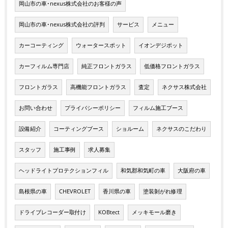
岡山市の車･nexus株式会社のお客様の声
岡山市の車･nexus株式会社の評判
サービス
メニュー
カーコーティング
ウォータースポット
イオンデジポット
カーフィルム専門店
純正フロントガラス
低価格フロントガラス
フロントガラス
高機能フロントガラス
査定
ネクサス株式会社
お問い合わせ
プライバシーポリシー
フィルム施工ブース
設備紹介
コーティングブース
ショルーム
ネクサスのこだわり
スタッフ
施工事例
求人募集
ヘッドライトプロテクションフィル
和気郡和気町の車
大阪府の車
島根県の車
CHEVROLET
香川県の車
塗装剝がれ修理
ドライブレコーダー取付け
KOBtect
メッキモール磨き