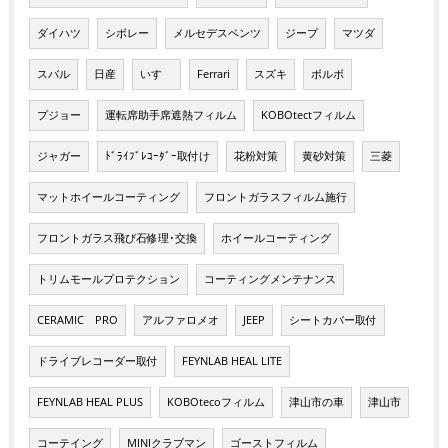
ダイハツ
シボレー
メルセデスベンツ
ジープ
マツダ
スバル
日産
いすゞ
Ferrari
スズキ
ボルボ
プジョー
運転席助手席遮熱フィルム
KOBOtectフィルム
ジャガー
ﾄﾞﾗｲﾌﾞﾚｺｰﾀﾞｰ取付け
花粉対策
黄砂対策
三菱
マットホイールコーティング
フロントガラスフィルム施行
フロントガラス飛び石修理･交換
ホイールコーティング
トリムモールプロテクション
コーティングメンテナンス
CERAMIC PRO
アルファロメオ
JEEP
シートカバー取付
ドライブレコーダー取付
FEYNLAB HEAL LITE
FEYNLAB HEAL PLUS
KOBOtecoフィルム
津山市の車
津山市
コーテイング
MINIクラブマン
ゴーストフィルム