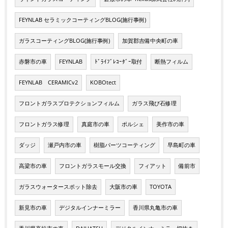
FEYNLAB セラミックコーティングBLOG(施行事例)
ガラスコーティングBLOG(施行事例)
加賀郡吉備中央町の車
赤磐市の車
FEYNLAB
ﾄﾞﾗｲﾌﾞﾚｺｰﾀﾞｰ取付
断熱フィルム
FEYNLAB CERAMICv2
KOBOtect
フロントガラスプロテクションフィルム
ガラス飛び石修理
フロントガラス修理
真庭市の車
ポルシェ
美作市の車
ダッジ
瀬戸内市の車
樹脂パーツコーティング
早島町の車
高梁市の車
フロントガラスモール交換
フィアット
備前市
ガラスウォータースポット除去
大阪市の車
TOYOTA
新見市の車
デジタルインナーミラー
香川県丸亀市の車