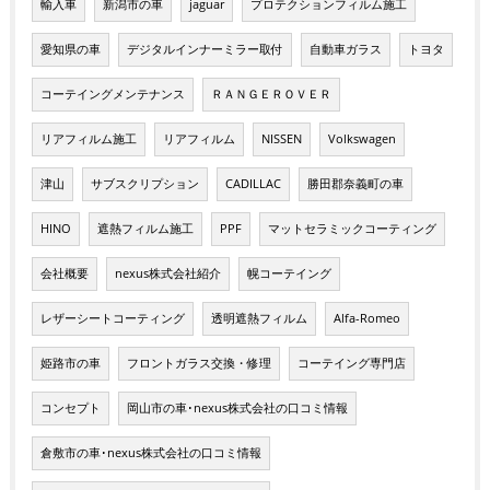
輸入車
新潟市の車
jaguar
プロテクションフィルム施工
愛知県の車
デジタルインナーミラー取付
自動車ガラス
トヨタ
コーテイングメンテナンス
ＲＡＮＧＥＲＯＶＥＲ
リアフィルム施工
リアフィルム
NISSEN
Volkswagen
津山
サブスクリプション
CADILLAC
勝田郡奈義町の車
HINO
遮熱フィルム施工
PPF
マットセラミックコーティング
会社概要
nexus株式会社紹介
幌コーテイング
レザーシートコーティング
透明遮熱フィルム
Alfa-Romeo
姫路市の車
フロントガラス交換・修理
コーテイング専門店
コンセプト
岡山市の車･nexus株式会社の口コミ情報
倉敷市の車･nexus株式会社の口コミ情報