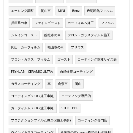
エーミング調整
岡山市
MINI
Benz
透明断熱フィルム
兵庫県の車
ファインゴースト
カーフィルム施工
フィルム
シャインゴースト
総社市の車
フロントガラスフィルム施工
岡山 カーフィルム
福山市の車
プリウス
フロントガラス フィルム
ゴースト
コーティング車種サイズ表
FEYNLAB CERAMIC ULTRA
自己修復コーティング
ガラスコーティング
車
倉敷市
岡山
コーテイングBLOG(施工事例)
コーティング専門的
カーフィルムBLOG(施工事例)
STEK PPF
プロテクションフィルムBLOG(施工事例)
コーティング専門店
ウインドガラスコーティング
倉敷市の車･nexus株式会社の評判