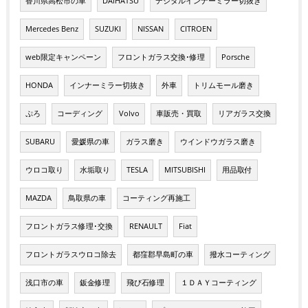
香川県高松市の車
DAIHATSU
デジタルインナーミラー切抜き
Mercedes Benz
SUZUKI
NISSAN
CITROEN
web限定キャンペーン
フロントガラス交換･修理
Porsche
HONDA
インナーミラー切抜き
外車
トリムモール磨き
ぷろ
コーディング
Volvo
車販売・買取
リアガラス交換
SUBARU
愛媛県の車
ガラス磨き
ウインドウガラス磨き
ウロコ取り
水垢取り
TESLA
MITSUBISHI
用品取付
MAZDA
鳥取県の車
コーティング再施工
フロントガラス修理･交換
RENAULT
Fiat
フロントガラスウロコ除去
都窪郡早島町の車
撥水コーティング
浅口市の車
鈑金修理
飛び石修理
１ＤＡＹコーティング