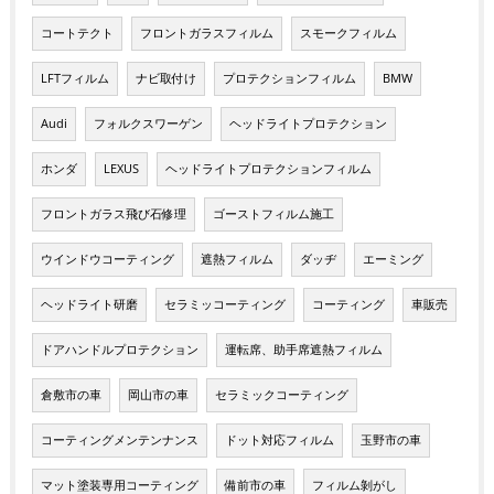
コートテクト
フロントガラスフィルム
スモークフィルム
LFTフィルム
ナビ取付け
プロテクションフィルム
BMW
Audi
フォルクスワーゲン
ヘッドライトプロテクション
ホンダ
LEXUS
ヘッドライトプロテクションフィルム
フロントガラス飛び石修理
ゴーストフィルム施工
ウインドウコーティング
遮熱フィルム
ダッヂ
エーミング
ヘッドライト研磨
セラミッコーティング
コーティング
車販売
ドアハンドルプロテクション
運転席、助手席遮熱フィルム
倉敷市の車
岡山市の車
セラミックコーティング
コーティングメンテンナンス
ドット対応フィルム
玉野市の車
マット塗装専用コーティング
備前市の車
フィルム剝がし