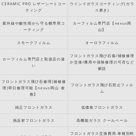
CERAMIC PRO レザーシートコー
ウインドガラスコーティング(ガラ
ティング
ス磨き)
紫外線や酸性雨から守る幌専用コ
カーフィルム専門店【nexus岡
ーティング
山】
スモークフィルム
オーロラフィルム
フロントガラス飛び石傷/補修修理
カーフィルム専門店と取扱店の違
か交換/費用や保険修理の可否など
い
解説
フロントガラス飛び石修理(補修修
フロントガラス飛び石防止フィル
理)即日修理可能【nexus岡山･倉
ム
敷】
純正フロントガラス
低価格フロントガラス
熱反射フロントガラス
高機能ガラス クールベール
フロントガラス交換費用.車種別料