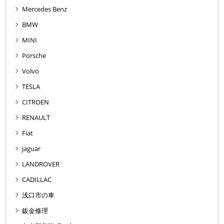
Mercedes Benz
BMW
MINI
Porsche
Volvo
TESLA
CITROEN
RENAULT
Fiat
jaguar
LANDROVER
CADILLAC
浅口市の車
鈑金修理