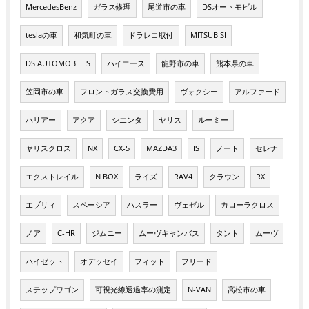
MercedesBenz
ガラス修理
尾道市の車
DSオートモビル
teslaの車
和気町の車
ドラレコ取付
MITSUBISI
DS AUTOMOBILES
ハイエース
龍野市の車
熊本県の車
笠岡市の車
フロントガラス交換費用
ヴォクシー
アルファード
ハリアー
アクア
シエンタ
ヤリス
ルーミー
ヤリスクロス
NX
CX-5
MAZDA3
IS
ノート
セレナ
エクストレイル
N BOX
ライズ
RAV4
クラウン
RX
エブリィ
スペーシア
ハスラー
ヴェゼル
カローラクロス
ノア
C-HR
ジムニー
ムーヴキャンバス
タント
ムーヴ
ハイゼット
オデッセイ
フィット
フリード
ステップワゴン
可視光線透過率の測定
N-VAN
高松市の車