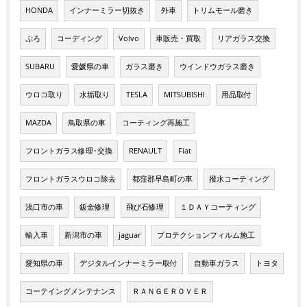
HONDA
インナーミラー切抜き
外車
トリムモール磨き
ぷろ
コーディング
Volvo
車販売・買取
リアガラス交換
SUBARU
愛媛県の車
ガラス磨き
ウインドウガラス磨き
ウロコ取り
水垢取り
TESLA
MITSUBISHI
用品取付
MAZDA
鳥取県の車
コーティング再施工
フロントガラス修理･交換
RENAULT
Fiat
フロントガラスウロコ除去
都窪郡早島町の車
撥水コーティング
浅口市の車
鈑金修理
飛び石修理
１ＤＡＹコーティング
輸入車
新潟市の車
jaguar
プロテクションフィルム施工
愛知県の車
デジタルインナーミラー取付
自動車ガラス
トヨタ
コーテイングメンテナンス
ＲＡＮＧＥＲＯＶＥＲ