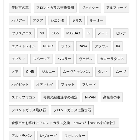
笠岡市の車
フロントガラス交換費用
ヴォクシー
アルファード
ハリアー
アクア
シエンタ
ヤリス
ルーミー
ヤリスクロス
NX
CX-5
MAZDA3
IS
ノート
セレナ
エクストレイル
N BOX
ライズ
RAV4
クラウン
RX
エブリィ
スペーシア
ハスラー
ヴェゼル
カローラクロス
ノア
C-HR
ジムニー
ムーヴキャンバス
タント
ムーヴ
ハイゼット
オデッセイ
フィット
フリード
ステップワゴン
可視光線透過率の測定
N-VAN
高松市の車
フロントガラス飛び石
フロントガラスに飛び石
倉敷市のお客様にフロントガラス交換 bmw x3【nexus株式会社】
アルトラパン
レヴォーグ
フォレスター