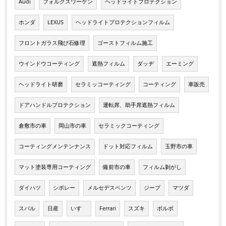
Audi
フォルクスワーゲン
ヘッドライトプロテクション
ホンダ
LEXUS
ヘッドライトプロテクションフィルム
フロントガラス飛び石修理
ゴーストフィルム施工
ウインドウコーティング
遮熱フィルム
ダッヂ
エーミング
ヘッドライト研磨
セラミッコーティング
コーティング
車販売
ドアハンドルプロテクション
運転席、助手席遮熱フィルム
倉敷市の車
岡山市の車
セラミックコーティング
コーティングメンテンナンス
ドット対応フィルム
玉野市の車
マット塗装専用コーティング
備前市の車
フィルム剝がし
ダイハツ
シボレー
メルセデスベンツ
ジープ
マツダ
スバル
日産
いすゞ
Ferrari
スズキ
ボルボ