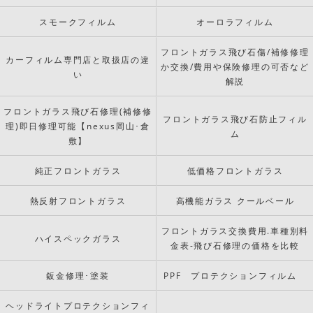
スモークフィルム
オーロラフィルム
フロントガラス飛び石傷/補修修理
カーフィルム専門店と取扱店の違
か交換/費用や保険修理の可否など
い
解説
フロントガラス飛び石修理(補修修
フロントガラス飛び石防止フィル
理)即日修理可能【nexus岡山･倉
ム
敷】
純正フロントガラス
低価格フロントガラス
熱反射フロントガラス
高機能ガラス クールベール
フロントガラス交換費用.車種別料
ハイスペックガラス
金表-飛び石修理の価格を比較
鈑金修理･塗装
PPF プロテクションフィルム
ヘッドライトプロテクションフィ