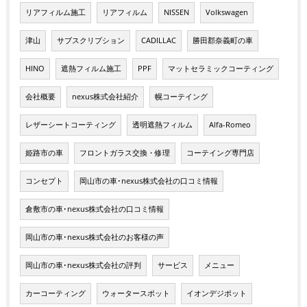
リアフィルム施工
リアフィルム
NISSEN
Volkswagen
津山
サブスクリプション
CADILLAC
勝田郡奈義町の車
HINO
遮熱フィルム施工
PPF
マットセラミックコーティング
会社概要
nexus株式会社紹介
幌コーテイング
レザーシートコーティング
透明遮熱フィルム
Alfa-Romeo
姫路市の車
フロントガラス交換・修理
コーテイング専門店
コンセプト
岡山市の車･nexus株式会社の口コミ情報
倉敷市の車･nexus株式会社の口コミ情報
岡山市の車･nexus株式会社のお客様の声
岡山市の車･nexus株式会社の評判
サービス
メニュー
カーコーティング
ウォータースポット
イオンデジポット