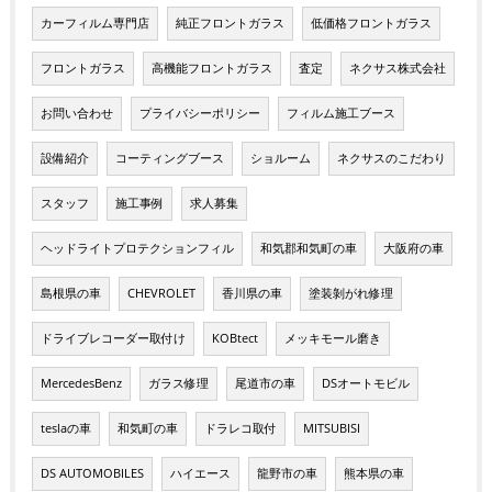
カーフィルム専門店
純正フロントガラス
低価格フロントガラス
フロントガラス
高機能フロントガラス
査定
ネクサス株式会社
お問い合わせ
プライバシーポリシー
フィルム施工ブース
設備紹介
コーティングブース
ショルーム
ネクサスのこだわり
スタッフ
施工事例
求人募集
ヘッドライトプロテクションフィル
和気郡和気町の車
大阪府の車
島根県の車
CHEVROLET
香川県の車
塗装剝がれ修理
ドライブレコーダー取付け
KOBtect
メッキモール磨き
MercedesBenz
ガラス修理
尾道市の車
DSオートモビル
teslaの車
和気町の車
ドラレコ取付
MITSUBISI
DS AUTOMOBILES
ハイエース
龍野市の車
熊本県の車