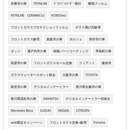
赤磐市の車
FEYNLAB
ﾄﾞﾗｲﾌﾞﾚｺｰﾀﾞｰ取付
断熱フィルム
FEYNLAB CERAMICv2
KOBOtect
フロントガラスプロテクションフィルム
ガラス飛び石修理
フロントガラス修理
真庭市の車
ポルシェ
美作市の車
ダッジ
瀬戸内市の車
樹脂パーツコーティング
早島町の車
高梁市の車
フロントガラスモール交換
フィアット
備前市
ガラスウォータースポット除去
大阪市の車
TOYOTA
新見市の車
デジタルインナーミラー
香川県丸亀市の車
香川県高松市の車
DAIHATSU
デジタルインナーミラー切抜き
Mercedes Benz
SUZUKI
NISSAN
CITROEN
web限定キャンペーン
フロントガラス交換･修理
Porsche