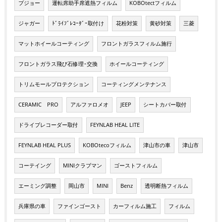
プジョー
運転席助手席遮熱フィルム
KOBOtectフィルム
ジャガー
ﾄﾞﾗｲﾌﾞﾚｺｰﾀﾞｰ取付け
花粉対策
黄砂対策
三菱
マットホイールコーティング
フロントガラスフィルム施行
フロントガラス飛び石修理･交換
ホイールコーティング
トリムモールプロテクション
コーティングメンテナンス
CERAMIC PRO
アルファロメオ
JEEP
シートカバー取付
ドライブレコーダー取付
FEYNLAB HEAL LITE
FEYNLAB HEAL PLUS
KOBOtecoフィルム
津山市の車
津山市
コーテイング
MINIクラブマン
ゴーストフィルム
エーミング調整
岡山市
MINI
Benz
透明断熱フィルム
兵庫県の車
ファインゴースト
カーフィルム施工
フィルム