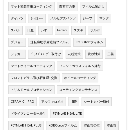
マット塗装専用コーティング
備前市の車
フィルム剝がし
ダイハツ
シボレー
メルセデスベンツ
ジープ
マツダ
スバル
日産
いすゞ
Ferrari
スズキ
ボルボ
プジョー
運転席助手席遮熱フィルム
KOBOtectフィルム
ジャガー
ﾄﾞﾗｲﾌﾞﾚｺｰﾀﾞｰ取付け
花粉対策
黄砂対策
三菱
マットホイールコーティング
フロントガラスフィルム施行
フロントガラス飛び石修理･交換
ホイールコーティング
トリムモールプロテクション
コーティングメンテナンス
CERAMIC PRO
アルファロメオ
JEEP
シートカバー取付
ドライブレコーダー取付
FEYNLAB HEAL LITE
FEYNLAB HEAL PLUS
KOBOtecoフィルム
津山市の車
津山市