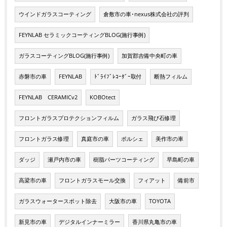
ウインドガラスコーティング
倉敷市の車･nexus株式会社の評判
FEYNLAB セラミックコーティングBLOG(施行事例)
ガラスコーティングBLOG(施行事例)
加賀郡吉備中央町の車
赤磐市の車
FEYNLAB
ﾄﾞﾗｲﾌﾞﾚｺｰﾀﾞｰ取付
断熱フィルム
FEYNLAB CERAMICv2
KOBOtect
フロントガラスプロテクションフィルム
ガラス飛び石修理
フロントガラス修理
真庭市の車
ポルシェ
美作市の車
ダッジ
瀬戸内市の車
樹脂パーツコーティング
早島町の車
高梁市の車
フロントガラスモール交換
フィアット
備前市
ガラスウォータースポット除去
大阪市の車
TOYOTA
新見市の車
デジタルインナーミラー
香川県丸亀市の車