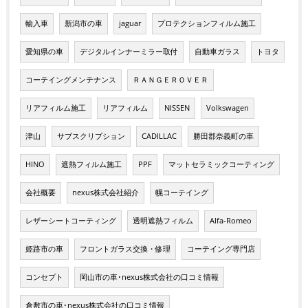
輸入車
新潟市の車
jaguar
プロテクションフィルム施工
愛知県の車
デジタルインナーミラー取付
自動車ガラス
トヨタ
コーテイングメンテナンス
ＲＡＮＧＥＲＯＶＥＲ
リアフィルム施工
リアフィルム
NISSEN
Volkswagen
津山
サブスクリプション
CADILLAC
勝田郡奈義町の車
HINO
遮熱フィルム施工
PPF
マットセラミックコーティング
会社概要
nexus株式会社紹介
幌コーテイング
レザーシートコーティング
透明遮熱フィルム
Alfa-Romeo
姫路市の車
フロントガラス交換・修理
コーテイング専門店
コンセプト
岡山市の車･nexus株式会社の口コミ情報
倉敷市の車･nexus株式会社の口コミ情報