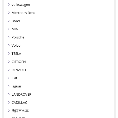
volkswagen
Mercedes Benz
BMW
MINI
Porsche
Volvo
TESLA
CITROEN
RENAULT
Fiat
jaguar
LANDROVER
CADILLAC
浅口市の車