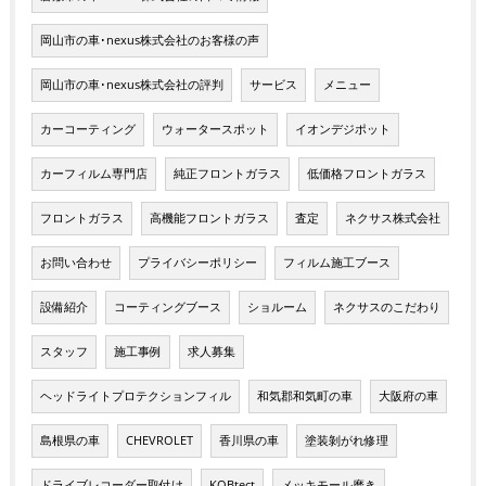
岡山市の車･nexus株式会社のお客様の声
岡山市の車･nexus株式会社の評判
サービス
メニュー
カーコーティング
ウォータースポット
イオンデジポット
カーフィルム専門店
純正フロントガラス
低価格フロントガラス
フロントガラス
高機能フロントガラス
査定
ネクサス株式会社
お問い合わせ
プライバシーポリシー
フィルム施工ブース
設備紹介
コーティングブース
ショルーム
ネクサスのこだわり
スタッフ
施工事例
求人募集
ヘッドライトプロテクションフィル
和気郡和気町の車
大阪府の車
島根県の車
CHEVROLET
香川県の車
塗装剝がれ修理
ドライブレコーダー取付け
KOBtect
メッキモール磨き