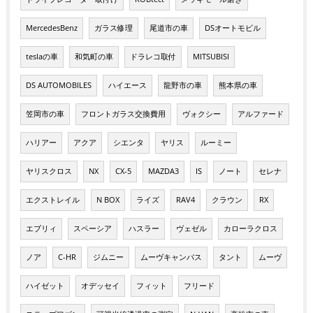
MercedesBenz
ガラス修理
尾道市の車
DSオートモビル
teslaの車
和気町の車
ドラレコ取付
MITSUBISI
DS AUTOMOBILES
ハイエース
龍野市の車
熊本県の車
笠岡市の車
フロントガラス交換費用
ヴォクシー
アルファード
ハリアー
アクア
シエンタ
ヤリス
ルーミー
ヤリスクロス
NX
CX-5
MAZDA3
IS
ノート
セレナ
エクストレイル
N BOX
ライズ
RAV4
クラウン
RX
エブリィ
スペーシア
ハスラー
ヴェゼル
カローラクロス
ノア
C-HR
ジムニー
ムーヴキャンバス
タント
ムーヴ
ハイゼット
オデッセイ
フィット
フリード