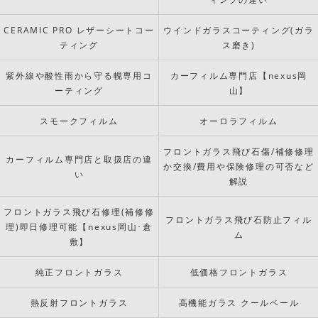
CERAMIC PRO レザーシートコー
ウインドガラスコーティング(ガラ
ティング
ス磨き)
紫外線や酸性雨から守る幌専用コ
カーフィルム専門店【nexus岡
ーティング
山】
スモークフィルム
オーロラフィルム
フロントガラス飛び石傷/補修修理
カーフィルム専門店と取扱店の違
か交換/費用や保険修理の可否など
い
解説
フロントガラス飛び石修理(補修修
フロントガラス飛び石防止フィル
理)即日修理可能【nexus岡山･倉
ム
敷】
純正フロントガラス
低価格フロントガラス
熱反射フロントガラス
高機能ガラス クールベール