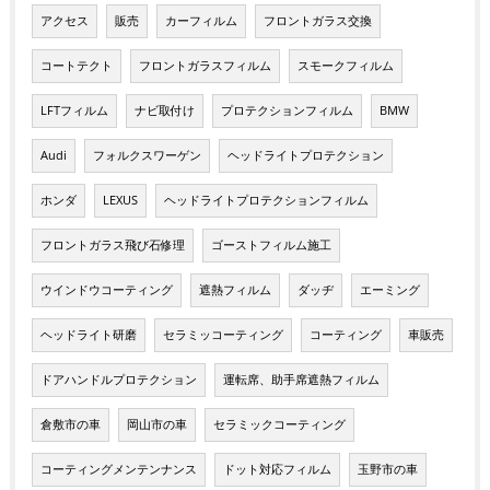
アクセス
販売
カーフィルム
フロントガラス交換
コートテクト
フロントガラスフィルム
スモークフィルム
LFTフィルム
ナビ取付け
プロテクションフィルム
BMW
Audi
フォルクスワーゲン
ヘッドライトプロテクション
ホンダ
LEXUS
ヘッドライトプロテクションフィルム
フロントガラス飛び石修理
ゴーストフィルム施工
ウインドウコーティング
遮熱フィルム
ダッヂ
エーミング
ヘッドライト研磨
セラミッコーティング
コーティング
車販売
ドアハンドルプロテクション
運転席、助手席遮熱フィルム
倉敷市の車
岡山市の車
セラミックコーティング
コーティングメンテンナンス
ドット対応フィルム
玉野市の車