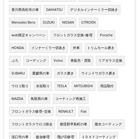
香川県高松市の車
DAIHATSU
デジタルインナーミラー切抜き
Mercedes Benz
SUZUKI
NISSAN
CITROEN
web限定キャンペーン
フロントガラス交換･修理
Porsche
HONDA
インナーミラー切抜き
外車
トリムモール磨き
ぷろ
コーディング
Volvo
車販売・買取
リアガラス交換
SUBARU
愛媛県の車
ガラス磨き
ウインドウガラス磨き
ウロコ取り
水垢取り
TESLA
MITSUBISHI
用品取付
MAZDA
鳥取県の車
コーティング再施工
フロントガラス修理･交換
RENAULT
Fiat
フロントガラスウロコ除去
都窪郡早島町の車
撥水コーティング
浅口市の車
鈑金修理
飛び石修理
１ＤＡＹコーティング