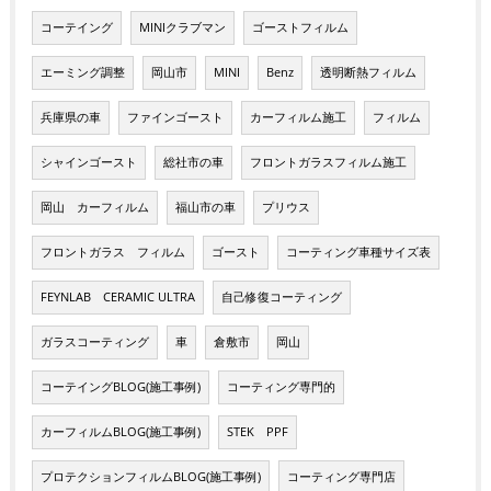
コーテイング
MINIクラブマン
ゴーストフィルム
エーミング調整
岡山市
MINI
Benz
透明断熱フィルム
兵庫県の車
ファインゴースト
カーフィルム施工
フィルム
シャインゴースト
総社市の車
フロントガラスフィルム施工
岡山 カーフィルム
福山市の車
プリウス
フロントガラス フィルム
ゴースト
コーティング車種サイズ表
FEYNLAB CERAMIC ULTRA
自己修復コーティング
ガラスコーティング
車
倉敷市
岡山
コーテイングBLOG(施工事例)
コーティング専門的
カーフィルムBLOG(施工事例)
STEK PPF
プロテクションフィルムBLOG(施工事例)
コーティング専門店