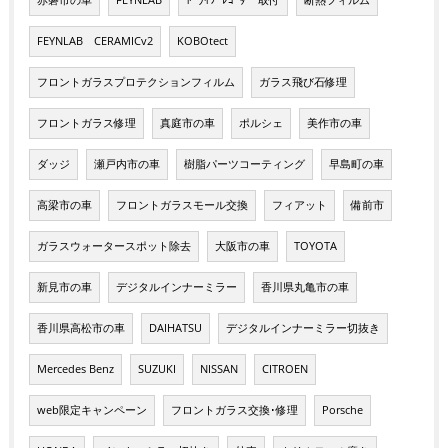
FEYNLAB CERAMICv2
KOBOtect
フロントガラスプロテクションフィルム
ガラス飛び石修理
フロントガラス修理
真庭市の車
ポルシェ
美作市の車
ダッジ
瀬戸内市の車
樹脂パーツコーティング
早島町の車
高梁市の車
フロントガラスモール交換
フィアット
備前市
ガラスウォータースポット除去
大阪市の車
TOYOTA
新見市の車
デジタルインナーミラー
香川県丸亀市の車
香川県高松市の車
DAIHATSU
デジタルインナーミラー切抜き
Mercedes Benz
SUZUKI
NISSAN
CITROEN
web限定キャンペーン
フロントガラス交換･修理
Porsche