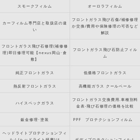
スモークフィルム
オーロラフィルム
フロントガラス飛び石傷/補修修理
カーフィルム専門店と取扱店の違
か交換/費用や保険修理の可否など
い
解説
フロントガラス飛び石修理(補修修
フロントガラス飛び石防止フィル
理)即日修理可能【nexus岡山･倉
ム
敷】
純正フロントガラス
低価格フロントガラス
熱反射フロントガラス
高機能ガラス クールベール
フロントガラス交換費用.車種別料
ハイスペックガラス
金表-飛び石修理の価格を比較
鈑金修理･塗装
PPF プロテクションフィルム
ヘッドライトプロテクションフィ
ルム(ヘッドライト研磨)は
ボディプロテクションフィルム