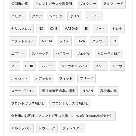
笠岡市の車
フロントガラス交換費用
ヴォクシー
アルファード
ハリアー
アクア
シエンタ
ヤリス
ルーミー
ヤリスクロス
NX
CX-5
MAZDA3
IS
ノート
セレナ
エクストレイル
N BOX
ライズ
RAV4
クラウン
RX
エブリィ
スペーシア
ハスラー
ヴェゼル
カローラクロス
ノア
C-HR
ジムニー
ムーヴキャンバス
タント
ムーヴ
ハイゼット
オデッセイ
フィット
フリード
ステップワゴン
可視光線透過率の測定
N-VAN
高松市の車
フロントガラス飛び石
フロントガラスに飛び石
倉敷市のお客様にフロントガラス交換 bmw x3【nexus株式会社】
アルトラパン
レヴォーグ
フォレスター