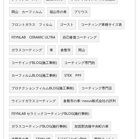
岡山 カーフィルム
福山市の車
プリウス
フロントガラス フィルム
ゴースト
コーティング車種サイズ表
FEYNLAB CERAMIC ULTRA
自己修復コーティング
ガラスコーティング
車
倉敷市
岡山
コーテイングBLOG(施工事例)
コーティング専門的
カーフィルムBLOG(施工事例)
STEK PPF
プロテクションフィルムBLOG(施工事例)
コーティング専門店
ウインドガラスコーティング
倉敷市の車･nexus株式会社の評判
FEYNLAB セラミックコーティングBLOG(施行事例)
ガラスコーティングBLOG(施行事例)
加賀郡吉備中央町の車
赤磐市の車
FEYNLAB
ﾄﾞﾗｲﾌﾞﾚｺｰﾀﾞｰ取付
断熱フィルム