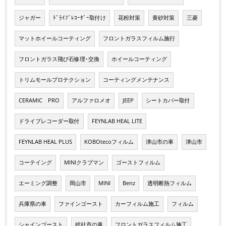
ジャガー
ﾄﾞﾗｲﾌﾞﾚｺｰﾀﾞｰ取付け
花粉対策
黄砂対策
三菱
マットホイールコーティング
フロントガラスフィルム施行
フロントガラス飛び石修理･交換
ホイールコーティング
トリムモールプロテクション
コーティングメンテナンス
CERAMIC PRO
アルファロメオ
JEEP
シートカバー取付
ドライブレコーダー取付
FEYNLAB HEAL LITE
FEYNLAB HEAL PLUS
KOBOtecoフィルム
津山市の車
津山市
コーテイング
MINIクラブマン
ゴーストフィルム
エーミング調整
岡山市
MINI
Benz
透明断熱フィルム
兵庫県の車
ファインゴースト
カーフィルム施工
フィルム
シャインゴースト
総社市の車
フロントガラスフィルム施工