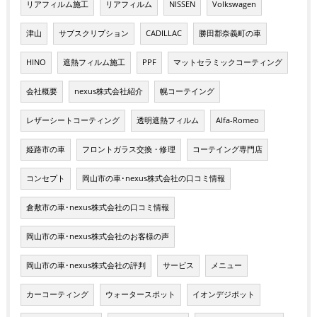
リアフィルム施工
リアフィルム
NISSEN
Volkswagen
津山
サブスクリプション
CADILLAC
勝田郡奈義町の車
HINO
遮熱フィルム施工
PPF
マットセラミックコーティング
会社概要
nexus株式会社紹介
幌コーテイング
レザーシートコーティング
透明遮熱フィルム
Alfa-Romeo
姫路市の車
フロントガラス交換・修理
コーテイング専門店
コンセプト
岡山市の車･nexus株式会社の口コミ情報
倉敷市の車･nexus株式会社の口コミ情報
岡山市の車･nexus株式会社のお客様の声
岡山市の車･nexus株式会社の評判
サービス
メニュー
カーコーティング
ウォータースポット
イオンデジポット