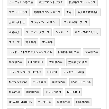
カーフィルム専門店
純正フロントガラス
低価格フロントガラス
フロントガラス
高機能フロントガラス
査定
ネクサス株式会社
お問い合わせ
プライバシーポリシー
フィルム施工ブース
設備紹介
コーティングブース
ショルーム
ネクサスのこだわり
スタッフ
施工事例
求人募集
ヘッドライトプロテクションフィル
和気郡和気町の車
大阪府の車
島根県の車
CHEVROLET
香川県の車
塗装剝がれ修理
ドライブレコーダー取付け
KOBtect
メッキモール磨き
MercedesBenz
ガラス修理
尾道市の車
DSオートモビル
teslaの車
和気町の車
ドラレコ取付
MITSUBISI
DS AUTOMOBILES
ハイエース
龍野市の車
熊本県の車