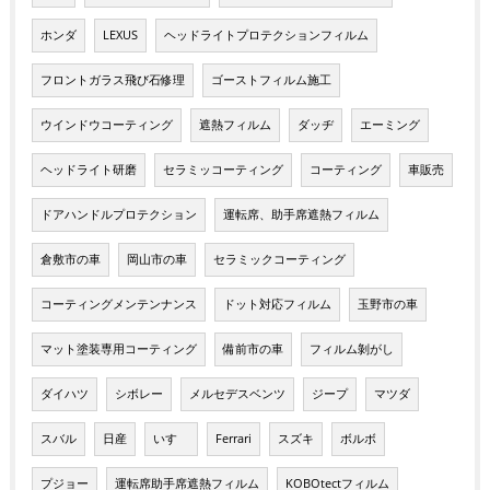
ホンダ
LEXUS
ヘッドライトプロテクションフィルム
フロントガラス飛び石修理
ゴーストフィルム施工
ウインドウコーティング
遮熱フィルム
ダッヂ
エーミング
ヘッドライト研磨
セラミッコーティング
コーティング
車販売
ドアハンドルプロテクション
運転席、助手席遮熱フィルム
倉敷市の車
岡山市の車
セラミックコーティング
コーティングメンテンナンス
ドット対応フィルム
玉野市の車
マット塗装専用コーティング
備前市の車
フィルム剝がし
ダイハツ
シボレー
メルセデスベンツ
ジープ
マツダ
スバル
日産
いすゞ
Ferrari
スズキ
ボルボ
プジョー
運転席助手席遮熱フィルム
KOBOtectフィルム