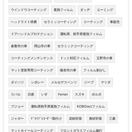
ウインドウコーティング
遮熱フィルム
ダッヂ
エーミング
ヘッドライト研磨
セラミッコーティング
コーティング
車販売
ドアハンドルプロテクション
運転席、助手席遮熱フィルム
倉敷市の車
岡山市の車
セラミックコーティング
コーティングメンテンナンス
ドット対応フィルム
玉野市の車
マット塗装専用コーティング
備前市の車
フィルム剝がし
ダイハツ
シボレー
メルセデスベンツ
ジープ
マツダ
スバル
日産
いすゞ
Ferrari
スズキ
ボルボ
プジョー
運転席助手席遮熱フィルム
KOBOtectフィルム
ジャガー
ﾄﾞﾗｲﾌﾞﾚｺｰﾀﾞｰ取付け
花粉対策
黄砂対策
三菱
マットホイールコーティング
フロントガラスフィルム施行