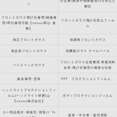
か交換/費用や保険修理の可否など
い
解説
フロントガラス飛び石修理(補修修
フロントガラス飛び石防止フィル
理)即日修理可能【nexus岡山･倉
ム
敷】
純正フロントガラス
低価格フロントガラス
熱反射フロントガラス
高機能ガラス クールベール
フロントガラス交換費用.車種別料
ハイスペックガラス
金表-飛び石修理の価格を比較
鈑金修理･塗装
PPF プロテクションフィルム
ヘッドライトプロテクションフィ
ルム(ヘッドライト研磨)は
ボディプロテクションフィルム
【nexus株式会社】
カー用品取付･車販売･買取(ﾄﾞﾗﾚ
新車・中古車・販売買取