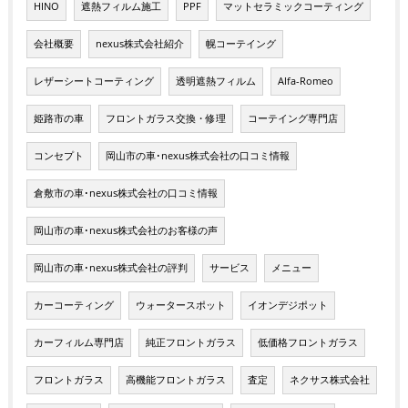
HINO
遮熱フィルム施工
PPF
マットセラミックコーティング
会社概要
nexus株式会社紹介
幌コーテイング
レザーシートコーティング
透明遮熱フィルム
Alfa-Romeo
姫路市の車
フロントガラス交換・修理
コーテイング専門店
コンセプト
岡山市の車･nexus株式会社の口コミ情報
倉敷市の車･nexus株式会社の口コミ情報
岡山市の車･nexus株式会社のお客様の声
岡山市の車･nexus株式会社の評判
サービス
メニュー
カーコーティング
ウォータースポット
イオンデジポット
カーフィルム専門店
純正フロントガラス
低価格フロントガラス
フロントガラス
高機能フロントガラス
査定
ネクサス株式会社