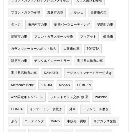
フロントガラスプロテクションフィルム
ガラス飛び石修理
フロントガラス修理
真庭市の車
ポルシェ
美作市の車
ダッジ
瀬戸内市の車
樹脂パーツコーティング
早島町の車
高梁市の車
フロントガラスモール交換
フィアット
備前市
ガラスウォータースポット除去
大阪市の車
TOYOTA
新見市の車
デジタルインナーミラー
香川県丸亀市の車
香川県高松市の車
DAIHATSU
デジタルインナーミラー切抜き
Mercedes Benz
SUZUKI
NISSAN
CITROEN
web限定キャンペーン
フロントガラス交換･修理
Porsche
HONDA
インナーミラー切抜き
外車
トリムモール磨き
ぷろ
コーディング
Volvo
車販売・買取
リアガラス交換