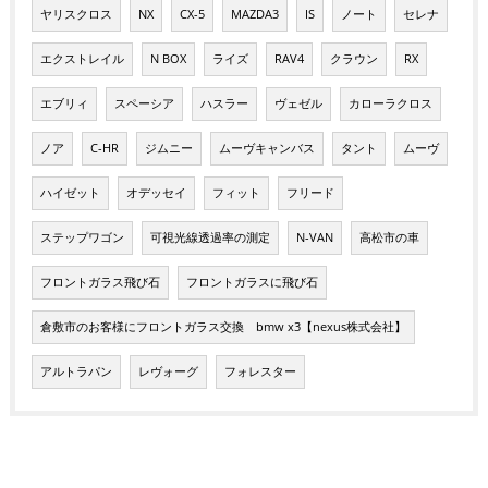
ヤリスクロス
NX
CX-5
MAZDA3
IS
ノート
セレナ
エクストレイル
N BOX
ライズ
RAV4
クラウン
RX
エブリィ
スペーシア
ハスラー
ヴェゼル
カローラクロス
ノア
C-HR
ジムニー
ムーヴキャンバス
タント
ムーヴ
ハイゼット
オデッセイ
フィット
フリード
ステップワゴン
可視光線透過率の測定
N-VAN
高松市の車
フロントガラス飛び石
フロントガラスに飛び石
倉敷市のお客様にフロントガラス交換 bmw x3【nexus株式会社】
アルトラパン
レヴォーグ
フォレスター