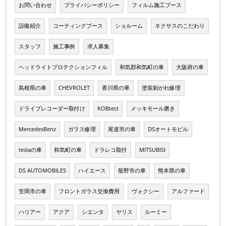
お問い合わせ
プライバシーポリシー
フィルム施工ブース
設備紹介
コーティングブース
ショルーム
ネクサスのこだわり
スタッフ
施工事例
求人募集
ヘッドライトプロテクションフィル
和気郡和気町の車
大阪府の車
島根県の車
CHEVROLET
香川県の車
塗装剝がれ修理
ドライブレコーダー取付け
KOBtect
メッキモール磨き
MercedesBenz
ガラス修理
尾道市の車
DSオートモビル
teslaの車
和気町の車
ドラレコ取付
MITSUBISI
DS AUTOMOBILES
ハイエース
龍野市の車
熊本県の車
笠岡市の車
フロントガラス交換費用
ヴォクシー
アルファード
ハリアー
アクア
シエンタ
ヤリス
ルーミー