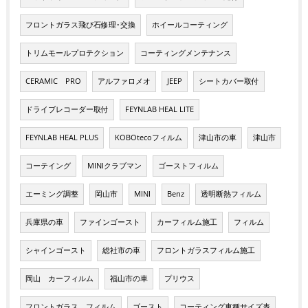
フロントガラス飛び石修理･交換
ホイールコーティング
トリムモールプロテクション
コーティングメンテナンス
CERAMIC PRO
アルファロメオ
JEEP
シートカバー取付
ドライブレコーダー取付
FEYNLAB HEAL LITE
FEYNLAB HEAL PLUS
KOBOtecoフィルム
津山市の車
津山市
コーテイング
MINIクラブマン
ゴーストフィルム
エーミング調整
岡山市
MINI
Benz
透明断熱フィルム
兵庫県の車
ファインゴースト
カーフィルム施工
フィルム
シャインゴースト
総社市の車
フロントガラスフィルム施工
岡山 カーフィルム
福山市の車
プリウス
フロントガラス フィルム
ゴースト
コーティング車種サイズ表