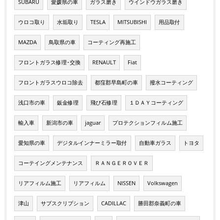
SUBARU
愛媛県の車
ガラス磨き
ウインドウガラス磨き
ウロコ取り
水垢取り
TESLA
MITSUBISHI
用品取付
MAZDA
鳥取県の車
コーティング再施工
フロントガラス修理･交換
RENAULT
Fiat
フロントガラスウロコ除去
都窪郡早島町の車
撥水コーティング
浅口市の車
鈑金修理
飛び石修理
１ＤＡＹコーティング
輸入車
新潟市の車
jaguar
プロテクションフィルム施工
愛知県の車
デジタルインナーミラー取付
自動車ガラス
トヨタ
コーテイングメンテナンス
ＲＡＮＧＥＲＯＶＥＲ
リアフィルム施工
リアフィルム
NISSEN
Volkswagen
津山
サブスクリプション
CADILLAC
勝田郡奈義町の車