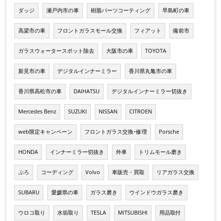
ダッジ
瀬戸内市の車
樹脂パーツコーティング
早島町の車
高梁市の車
フロントガラスモール交換
フィアット
備前市
ガラスウォータースポット除去
大阪市の車
TOYOTA
新見市の車
デジタルインナーミラー
香川県丸亀市の車
香川県高松市の車
DAIHATSU
デジタルインナーミラー切抜き
Mercedes Benz
SUZUKI
NISSAN
CITROEN
web限定キャンペーン
フロントガラス交換･修理
Porsche
HONDA
インナーミラー切抜き
外車
トリムモール磨き
ぷろ
コーディング
Volvo
車販売・買取
リアガラス交換
SUBARU
愛媛県の車
ガラス磨き
ウインドウガラス磨き
ウロコ取り
水垢取り
TESLA
MITSUBISHI
用品取付