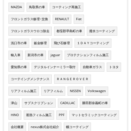
MAZDA
鳥取県の車
コーティング再施工
フロントガラス修理･交換
RENAULT
Fiat
フロントガラスウロコ除去
都窪郡早島町の車
撥水コーティング
浅口市の車
鈑金修理
飛び石修理
１ＤＡＹコーティング
輸入車
新潟市の車
jaguar
プロテクションフィルム施工
愛知県の車
デジタルインナーミラー取付
自動車ガラス
トヨタ
コーテイングメンテナンス
ＲＡＮＧＥＲＯＶＥＲ
リアフィルム施工
リアフィルム
NISSEN
Volkswagen
津山
サブスクリプション
CADILLAC
勝田郡奈義町の車
HINO
遮熱フィルム施工
PPF
マットセラミックコーティング
会社概要
nexus株式会社紹介
幌コーテイング