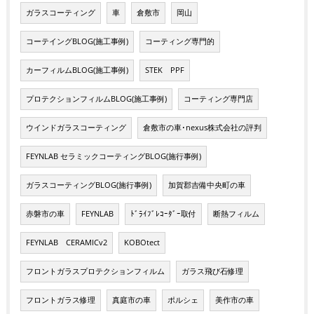
ガラスコーティング
車
倉敷市
岡山
コーテイングBLOG(施工事例)
コーティング専門的
カーフィルムBLOG(施工事例)
STEK PPF
プロテクションフィルムBLOG(施工事例)
コーティング専門店
ウインドガラスコーティング
倉敷市の車･nexus株式会社の評判
FEYNLAB セラミックコーティングBLOG(施行事例)
ガラスコーティングBLOG(施行事例)
加賀郡吉備中央町の車
赤磐市の車
FEYNLAB
ﾄﾞﾗｲﾌﾞﾚｺｰﾀﾞｰ取付
断熱フィルム
FEYNLAB CERAMICv2
KOBOtect
フロントガラスプロテクションフィルム
ガラス飛び石修理
フロントガラス修理
真庭市の車
ポルシェ
美作市の車