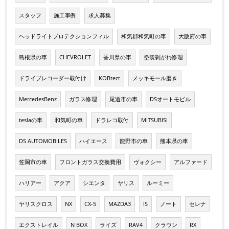
スタッフ
施工事例
求人募集
ヘッドライトプロテクションフィル
和気郡和気町の車
大阪府の車
島根県の車
CHEVROLET
香川県の車
塗装剝がれ修理
ドライブレコーダー取付け
KOBtect
メッキモール磨き
MercedesBenz
ガラス修理
尾道市の車
DSオートモビル
teslaの車
和気町の車
ドラレコ取付
MITSUBISI
DS AUTOMOBILES
ハイエース
龍野市の車
熊本県の車
笠岡市の車
フロントガラス交換費用
ヴォクシー
アルファード
ハリアー
アクア
シエンタ
ヤリス
ルーミー
ヤリスクロス
NX
CX-5
MAZDA3
IS
ノート
セレナ
エクストレイル
N BOX
ライズ
RAV4
クラウン
RX