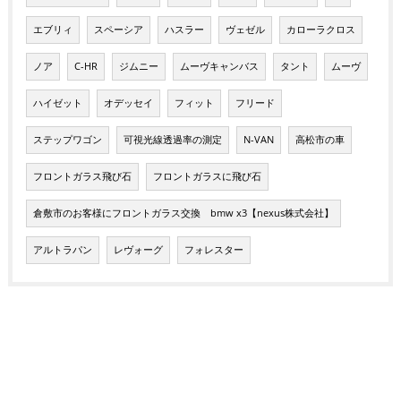
エブリィ
スペーシア
ハスラー
ヴェゼル
カローラクロス
ノア
C-HR
ジムニー
ムーヴキャンバス
タント
ムーヴ
ハイゼット
オデッセイ
フィット
フリード
ステップワゴン
可視光線透過率の測定
N-VAN
高松市の車
フロントガラス飛び石
フロントガラスに飛び石
倉敷市のお客様にフロントガラス交換 bmw x3【nexus株式会社】
アルトラパン
レヴォーグ
フォレスター