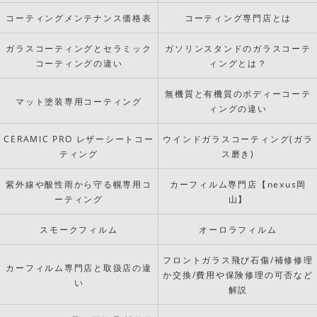
コーティングメンテナンス価格表
コーティング専門店とは
ガラスコーティングとセラミック
ガソリンスタンドのガラスコーテ
コーティングの違い
ィングとは？
無機質と有機質のボディーコーテ
マット塗装専用コーティング
ィングの違い
CERAMIC PRO レザーシートコー
ウインドガラスコーティング(ガラ
ティング
ス磨き)
紫外線や酸性雨から守る幌専用コ
カーフィルム専門店【nexus岡
ーティング
山】
スモークフィルム
オーロラフィルム
フロントガラス飛び石傷/補修修理
カーフィルム専門店と取扱店の違
か交換/費用や保険修理の可否など
い
解説