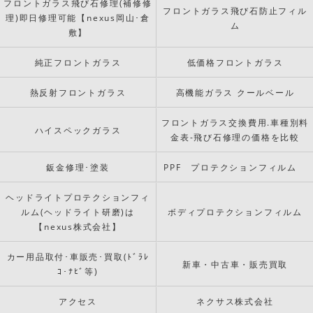
フロントガラス飛び石修理(補修修
フロントガラス飛び石防止フィル
理)即日修理可能【nexus岡山･倉
ム
敷】
純正フロントガラス
低価格フロントガラス
熱反射フロントガラス
高機能ガラス クールベール
フロントガラス交換費用.車種別料
ハイスペックガラス
金表-飛び石修理の価格を比較
鈑金修理･塗装
PPF プロテクションフィルム
ヘッドライトプロテクションフィ
ルム(ヘッドライト研磨)は
ボディプロテクションフィルム
【nexus株式会社】
カー用品取付･車販売･買取(ﾄﾞﾗﾚ
新車・中古車・販売買取
ｺ･ﾅﾋﾞ等)
アクセス
ネクサス株式会社