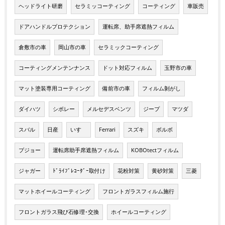
ヘッドライト研磨
セラミッコーティング
コーティング
車販売
ドアハンドルプロテクション
運転席、助手席遮熱フィルム
倉敷市の車
岡山市の車
セラミックコーティング
コーティングメンテンナンス
ドット対応フィルム
玉野市の車
マット塗装専用コーティング
備前市の車
フィルム剝がし
ダイハツ
シボレー
メルセデスベンツ
ジープ
マツダ
スバル
日産
いすゞ
Ferrari
スズキ
ボルボ
プジョー
運転席助手席遮熱フィルム
KOBOtectフィルム
ジャガー
ﾄﾞﾗｲﾌﾞﾚｺｰﾀﾞｰ取付け
花粉対策
黄砂対策
三菱
マットホイールコーティング
フロントガラスフィルム施行
フロントガラス飛び石修理･交換
ホイールコーティング