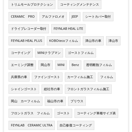
トリムモールプロテクション
コーティングメンテナンス
CERAMIC PRO
アルファロメオ
JEEP
シートカバー取付
ドライブレコーダー取付
FEYNLAB HEAL LITE
FEYNLAB HEAL PLUS
KOBOtecoフィルム
津山市の車
津山市
コーテイング
MINIクラブマン
ゴーストフィルム
エーミング調整
岡山市
MINI
Benz
透明断熱フィルム
兵庫県の車
ファインゴースト
カーフィルム施工
フィルム
シャインゴースト
総社市の車
フロントガラスフィルム施工
岡山 カーフィルム
福山市の車
プリウス
フロントガラス フィルム
ゴースト
コーティング車種サイズ表
FEYNLAB CERAMIC ULTRA
自己修復コーティング