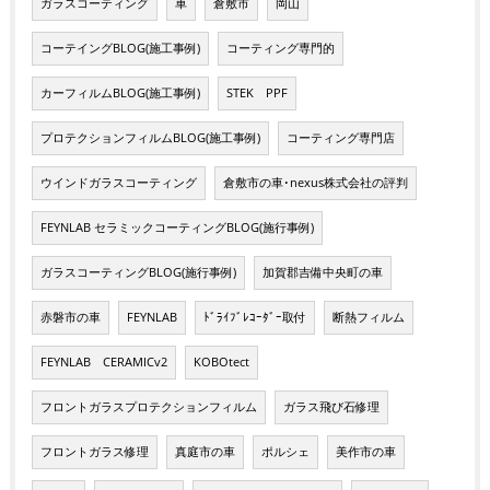
ガラスコーティング
車
倉敷市
岡山
コーテイングBLOG(施工事例)
コーティング専門的
カーフィルムBLOG(施工事例)
STEK PPF
プロテクションフィルムBLOG(施工事例)
コーティング専門店
ウインドガラスコーティング
倉敷市の車･nexus株式会社の評判
FEYNLAB セラミックコーティングBLOG(施行事例)
ガラスコーティングBLOG(施行事例)
加賀郡吉備中央町の車
赤磐市の車
FEYNLAB
ﾄﾞﾗｲﾌﾞﾚｺｰﾀﾞｰ取付
断熱フィルム
FEYNLAB CERAMICv2
KOBOtect
フロントガラスプロテクションフィルム
ガラス飛び石修理
フロントガラス修理
真庭市の車
ポルシェ
美作市の車