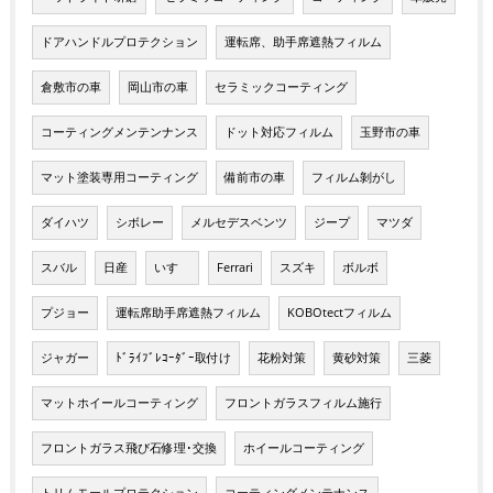
ドアハンドルプロテクション
運転席、助手席遮熱フィルム
倉敷市の車
岡山市の車
セラミックコーティング
コーティングメンテンナンス
ドット対応フィルム
玉野市の車
マット塗装専用コーティング
備前市の車
フィルム剝がし
ダイハツ
シボレー
メルセデスベンツ
ジープ
マツダ
スバル
日産
いすゞ
Ferrari
スズキ
ボルボ
プジョー
運転席助手席遮熱フィルム
KOBOtectフィルム
ジャガー
ﾄﾞﾗｲﾌﾞﾚｺｰﾀﾞｰ取付け
花粉対策
黄砂対策
三菱
マットホイールコーティング
フロントガラスフィルム施行
フロントガラス飛び石修理･交換
ホイールコーティング
トリムモールプロテクション
コーティングメンテナンス