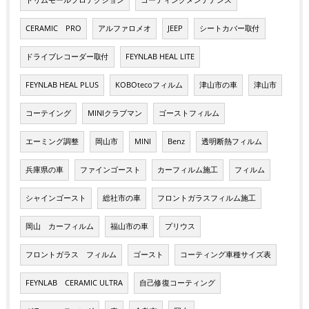
CERAMIC PRO
アルファロメオ
JEEP
シートカバー取付
ドライブレコーダー取付
FEYNLAB HEAL LITE
FEYNLAB HEAL PLUS
KOBOtecoフィルム
津山市の車
津山市
コーテイング
MINIクラブマン
ゴーストフィルム
エーミング調整
岡山市
MINI
Benz
透明断熱フィルム
兵庫県の車
ファインゴースト
カーフィルム施工
フィルム
シャインゴースト
総社市の車
フロントガラスフィルム施工
岡山 カーフィルム
福山市の車
プリウス
フロントガラス フィルム
ゴースト
コーティング車種サイズ表
FEYNLAB CERAMIC ULTRA
自己修復コーティング