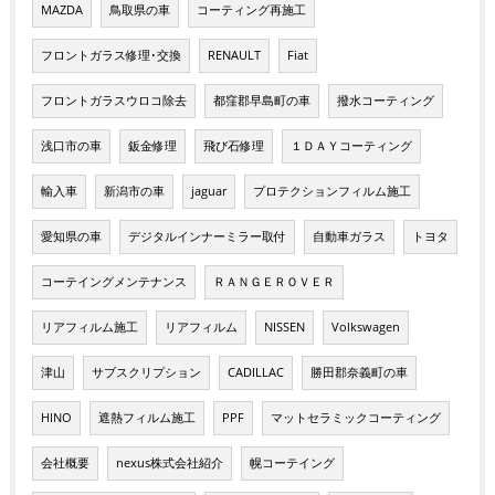
MAZDA
鳥取県の車
コーティング再施工
フロントガラス修理･交換
RENAULT
Fiat
フロントガラスウロコ除去
都窪郡早島町の車
撥水コーティング
浅口市の車
鈑金修理
飛び石修理
１ＤＡＹコーティング
輸入車
新潟市の車
jaguar
プロテクションフィルム施工
愛知県の車
デジタルインナーミラー取付
自動車ガラス
トヨタ
コーテイングメンテナンス
ＲＡＮＧＥＲＯＶＥＲ
リアフィルム施工
リアフィルム
NISSEN
Volkswagen
津山
サブスクリプション
CADILLAC
勝田郡奈義町の車
HINO
遮熱フィルム施工
PPF
マットセラミックコーティング
会社概要
nexus株式会社紹介
幌コーテイング