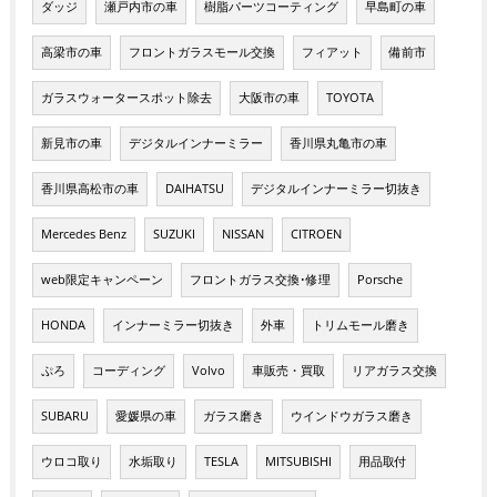
ダッジ
瀬戸内市の車
樹脂パーツコーティング
早島町の車
高梁市の車
フロントガラスモール交換
フィアット
備前市
ガラスウォータースポット除去
大阪市の車
TOYOTA
新見市の車
デジタルインナーミラー
香川県丸亀市の車
香川県高松市の車
DAIHATSU
デジタルインナーミラー切抜き
Mercedes Benz
SUZUKI
NISSAN
CITROEN
web限定キャンペーン
フロントガラス交換･修理
Porsche
HONDA
インナーミラー切抜き
外車
トリムモール磨き
ぷろ
コーディング
Volvo
車販売・買取
リアガラス交換
SUBARU
愛媛県の車
ガラス磨き
ウインドウガラス磨き
ウロコ取り
水垢取り
TESLA
MITSUBISHI
用品取付