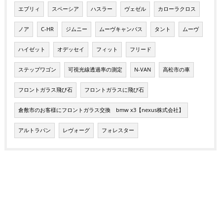
エブリィ
スペーシア
ハスラー
ヴェゼル
カローラクロス
ノア
C-HR
ジムニー
ムーヴキャンバス
タント
ムーヴ
ハイゼット
オデッセイ
フィット
フリード
ステップワゴン
可視光線透過率の測定
N-VAN
高松市の車
フロントガラス飛び石
フロントガラスに飛び石
倉敷市のお客様にフロントガラス交換 bmw x3【nexus株式会社】
アルトラパン
レヴォーグ
フォレスター