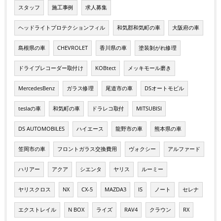
スタッフ
施工事例
求人募集
ヘッドライトプロテクションフィル
和気郡和気町の車
大阪府の車
島根県の車
CHEVROLET
香川県の車
塗装剝がれ修理
ドライブレコーダー取付け
KOBtect
メッキモール磨き
MercedesBenz
ガラス修理
尾道市の車
DSオートモビル
teslaの車
和気町の車
ドラレコ取付
MITSUBISI
DS AUTOMOBILES
ハイエース
龍野市の車
熊本県の車
笠岡市の車
フロントガラス交換費用
ヴォクシー
アルファード
ハリアー
アクア
シエンタ
ヤリス
ルーミー
ヤリスクロス
NX
CX-5
MAZDA3
IS
ノート
セレナ
エクストレイル
N BOX
ライズ
RAV4
クラウン
RX