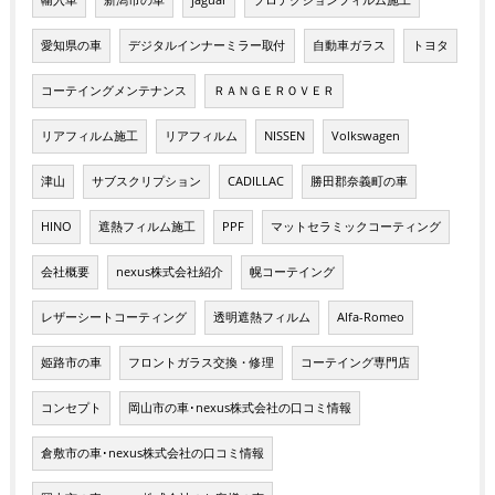
輸入車
新潟市の車
jaguar
プロテクションフィルム施工
愛知県の車
デジタルインナーミラー取付
自動車ガラス
トヨタ
コーテイングメンテナンス
ＲＡＮＧＥＲＯＶＥＲ
リアフィルム施工
リアフィルム
NISSEN
Volkswagen
津山
サブスクリプション
CADILLAC
勝田郡奈義町の車
HINO
遮熱フィルム施工
PPF
マットセラミックコーティング
会社概要
nexus株式会社紹介
幌コーテイング
レザーシートコーティング
透明遮熱フィルム
Alfa-Romeo
姫路市の車
フロントガラス交換・修理
コーテイング専門店
コンセプト
岡山市の車･nexus株式会社の口コミ情報
倉敷市の車･nexus株式会社の口コミ情報