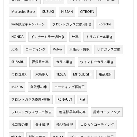
Mercedes Benz
SUZUKI
NISSAN
CITROEN
web限定キャンペーン
フロントガラス交換･修理
Porsche
HONDA
インナーミラー切抜き
外車
トリムモール磨き
ぷろ
コーディング
Volvo
車販売・買取
リアガラス交換
SUBARU
愛媛県の車
ガラス磨き
ウインドウガラス磨き
ウロコ取り
水垢取り
TESLA
MITSUBISHI
用品取付
MAZDA
鳥取県の車
コーティング再施工
フロントガラス修理･交換
RENAULT
Fiat
フロントガラスウロコ除去
都窪郡早島町の車
撥水コーティング
浅口市の車
鈑金修理
飛び石修理
１ＤＡＹコーティング