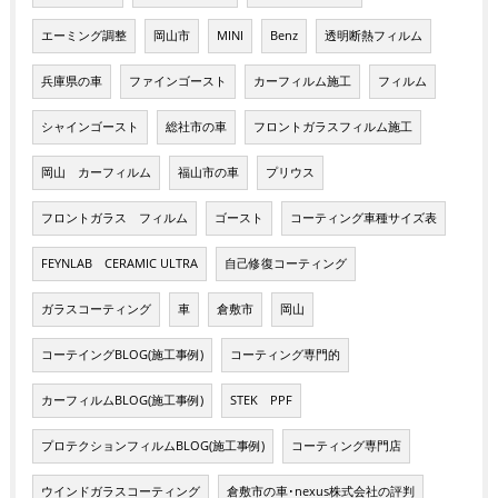
エーミング調整
岡山市
MINI
Benz
透明断熱フィルム
兵庫県の車
ファインゴースト
カーフィルム施工
フィルム
シャインゴースト
総社市の車
フロントガラスフィルム施工
岡山 カーフィルム
福山市の車
プリウス
フロントガラス フィルム
ゴースト
コーティング車種サイズ表
FEYNLAB CERAMIC ULTRA
自己修復コーティング
ガラスコーティング
車
倉敷市
岡山
コーテイングBLOG(施工事例)
コーティング専門的
カーフィルムBLOG(施工事例)
STEK PPF
プロテクションフィルムBLOG(施工事例)
コーティング専門店
ウインドガラスコーティング
倉敷市の車･nexus株式会社の評判