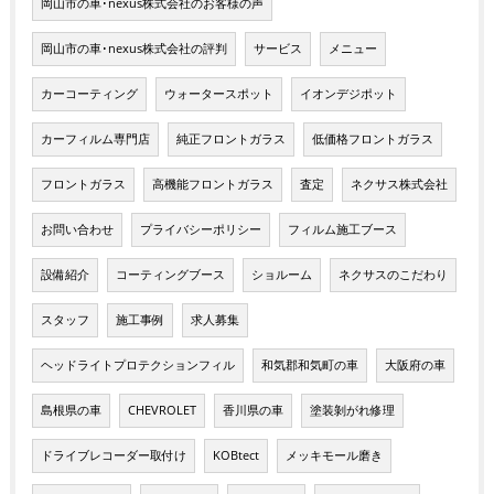
岡山市の車･nexus株式会社のお客様の声
岡山市の車･nexus株式会社の評判
サービス
メニュー
カーコーティング
ウォータースポット
イオンデジポット
カーフィルム専門店
純正フロントガラス
低価格フロントガラス
フロントガラス
高機能フロントガラス
査定
ネクサス株式会社
お問い合わせ
プライバシーポリシー
フィルム施工ブース
設備紹介
コーティングブース
ショルーム
ネクサスのこだわり
スタッフ
施工事例
求人募集
ヘッドライトプロテクションフィル
和気郡和気町の車
大阪府の車
島根県の車
CHEVROLET
香川県の車
塗装剝がれ修理
ドライブレコーダー取付け
KOBtect
メッキモール磨き