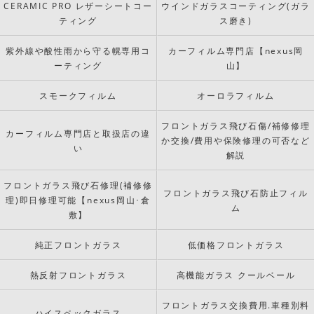
CERAMIC PRO レザーシートコー
ウインドガラスコーティング(ガラ
ティング
ス磨き)
紫外線や酸性雨から守る幌専用コ
カーフィルム専門店【nexus岡
ーティング
山】
スモークフィルム
オーロラフィルム
フロントガラス飛び石傷/補修修理
カーフィルム専門店と取扱店の違
か交換/費用や保険修理の可否など
い
解説
フロントガラス飛び石修理(補修修
フロントガラス飛び石防止フィル
理)即日修理可能【nexus岡山･倉
ム
敷】
純正フロントガラス
低価格フロントガラス
熱反射フロントガラス
高機能ガラス クールベール
フロントガラス交換費用.車種別料
ハイスペックガラス