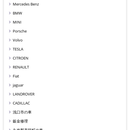
Mercedes Benz
BMW
MINI
Porsche
Volvo
TESLA
CITROEN
RENAULT
Fiat
jaguar
LANDROVER
CADILLAC
浅口市の車
鈑金修理