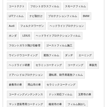
コートテクト
フロントガラスフィルム
スモークフィルム
LFTフィルム
ナビ取付け
プロテクションフィルム
BMW
Audi
フォルクスワーゲン
ヘッドライトプロテクション
ホンダ
LEXUS
ヘッドライトプロテクションフィルム
フロントガラス飛び石修理
ゴーストフィルム施工
ウインドウコーティング
遮熱フィルム
ダッヂ
エーミング
ヘッドライト研磨
セラミッコーティング
コーティング
車販売
ドアハンドルプロテクション
運転席、助手席遮熱フィルム
倉敷市の車
岡山市の車
セラミックコーティング
コーティングメンテンナンス
ドット対応フィルム
玉野市の車
マット塗装専用コーティング
備前市の車
フィルム剝がし