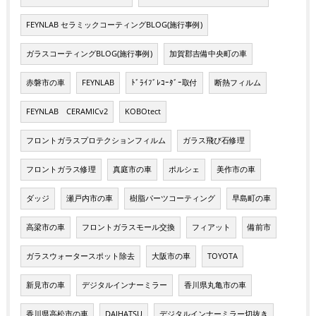
FEYNLAB セラミックコーティングBLOG(施行事例)
ガラスコーティングBLOG(施行事例)
加賀郡吉備中央町の車
赤磐市の車
FEYNLAB
ﾄﾞﾗｲﾌﾞﾚｺｰﾀﾞｰ取付
断熱フィルム
FEYNLAB CERAMICv2
KOBOtect
フロントガラスプロテクションフィルム
ガラス飛び石修理
フロントガラス修理
真庭市の車
ポルシェ
美作市の車
ダッジ
瀬戸内市の車
樹脂パーツコーティング
早島町の車
高梁市の車
フロントガラスモール交換
フィアット
備前市
ガラスウォータースポット除去
大阪市の車
TOYOTA
新見市の車
デジタルインナーミラー
香川県丸亀市の車
香川県高松市の車
DAIHATSU
デジタルインナーミラー切抜き