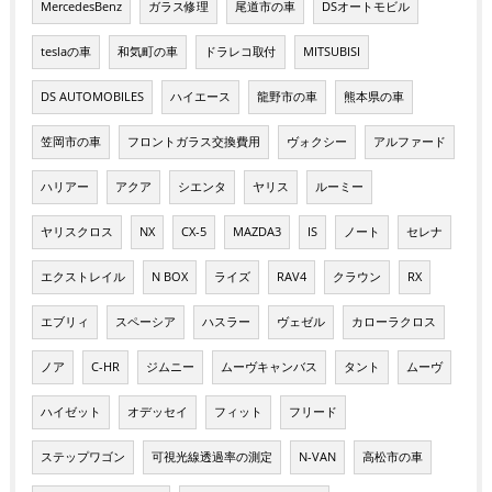
MercedesBenz
ガラス修理
尾道市の車
DSオートモビル
teslaの車
和気町の車
ドラレコ取付
MITSUBISI
DS AUTOMOBILES
ハイエース
龍野市の車
熊本県の車
笠岡市の車
フロントガラス交換費用
ヴォクシー
アルファード
ハリアー
アクア
シエンタ
ヤリス
ルーミー
ヤリスクロス
NX
CX-5
MAZDA3
IS
ノート
セレナ
エクストレイル
N BOX
ライズ
RAV4
クラウン
RX
エブリィ
スペーシア
ハスラー
ヴェゼル
カローラクロス
ノア
C-HR
ジムニー
ムーヴキャンバス
タント
ムーヴ
ハイゼット
オデッセイ
フィット
フリード
ステップワゴン
可視光線透過率の測定
N-VAN
高松市の車