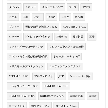
ダイハツ
シボレー
メルセデスベンツ
ジープ
マツダ
スバル
日産
いすゞ
Ferrari
スズキ
ボルボ
プジョー
運転席助手席遮熱フィルム
KOBOtectフィルム
ジャガー
ﾄﾞﾗｲﾌﾞﾚｺｰﾀﾞｰ取付け
花粉対策
黄砂対策
三菱
マットホイールコーティング
フロントガラスフィルム施行
フロントガラス飛び石修理･交換
ホイールコーティング
トリムモールプロテクション
コーティングメンテナンス
CERAMIC PRO
アルファロメオ
JEEP
シートカバー取付
ドライブレコーダー取付
FEYNLAB HEAL LITE
FEYNLAB HEAL PLUS
KOBOtecoフィルム
津山市の車
津山市
コーテイング
MINIクラブマン
ゴーストフィルム