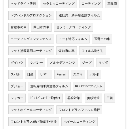
ヘッドライト研磨
セラミッコーティング
コーティング
車販売
ドアハンドルプロテクション
運転席、助手席遮熱フィルム
倉敷市の車
岡山市の車
セラミックコーティング
コーティングメンテンナンス
ドット対応フィルム
玉野市の車
マット塗装専用コーティング
備前市の車
フィルム剝がし
ダイハツ
シボレー
メルセデスベンツ
ジープ
マツダ
スバル
日産
いすゞ
Ferrari
スズキ
ボルボ
プジョー
運転席助手席遮熱フィルム
KOBOtectフィルム
ジャガー
ﾄﾞﾗｲﾌﾞﾚｺｰﾀﾞｰ取付け
花粉対策
黄砂対策
三菱
マットホイールコーティング
フロントガラスフィルム施行
フロントガラス飛び石修理･交換
ホイールコーティング