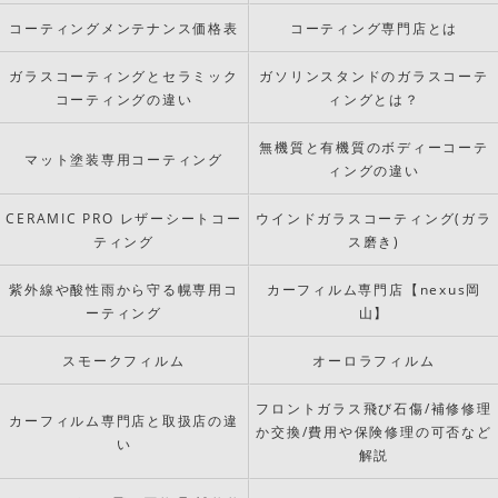
コーティングメンテナンス価格表
コーティング専門店とは
ガラスコーティングとセラミック
ガソリンスタンドのガラスコーテ
コーティングの違い
ィングとは？
無機質と有機質のボディーコーテ
マット塗装専用コーティング
ィングの違い
CERAMIC PRO レザーシートコー
ウインドガラスコーティング(ガラ
ティング
ス磨き)
紫外線や酸性雨から守る幌専用コ
カーフィルム専門店【nexus岡
ーティング
山】
スモークフィルム
オーロラフィルム
フロントガラス飛び石傷/補修修理
カーフィルム専門店と取扱店の違
か交換/費用や保険修理の可否など
い
解説