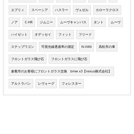
エブリィ
スペーシア
ハスラー
ヴェゼル
カローラクロス
ノア
C-HR
ジムニー
ムーヴキャンバス
タント
ムーヴ
ハイゼット
オデッセイ
フィット
フリード
ステップワゴン
可視光線透過率の測定
N-VAN
高松市の車
フロントガラス飛び石
フロントガラスに飛び石
倉敷市のお客様にフロントガラス交換 bmw x3【nexus株式会社】
アルトラパン
レヴォーグ
フォレスター