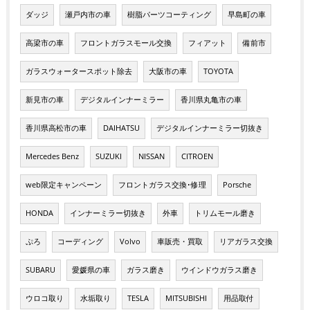
ダッジ
瀬戸内市の車
樹脂パーツコーティング
早島町の車
高梁市の車
フロントガラスモール交換
フィアット
備前市
ガラスウォータースポット除去
大阪市の車
TOYOTA
新見市の車
デジタルインナーミラー
香川県丸亀市の車
香川県高松市の車
DAIHATSU
デジタルインナーミラー切抜き
Mercedes Benz
SUZUKI
NISSAN
CITROEN
web限定キャンペーン
フロントガラス交換･修理
Porsche
HONDA
インナーミラー切抜き
外車
トリムモール磨き
ぷろ
コーディング
Volvo
車販売・買取
リアガラス交換
SUBARU
愛媛県の車
ガラス磨き
ウインドウガラス磨き
ウロコ取り
水垢取り
TESLA
MITSUBISHI
用品取付