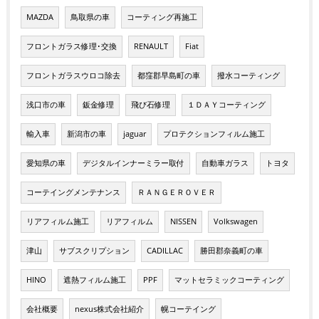
MAZDA
鳥取県の車
コーティング再施工
フロントガラス修理･交換
RENAULT
Fiat
フロントガラスウロコ除去
都窪郡早島町の車
撥水コーティング
浅口市の車
鈑金修理
飛び石修理
１ＤＡＹコーティング
輸入車
新潟市の車
jaguar
プロテクションフィルム施工
愛知県の車
デジタルインナーミラー取付
自動車ガラス
トヨタ
コーテイングメンテナンス
ＲＡＮＧＥＲＯＶＥＲ
リアフィルム施工
リアフィルム
NISSEN
Volkswagen
津山
サブスクリプション
CADILLAC
勝田郡奈義町の車
HINO
遮熱フィルム施工
PPF
マットセラミックコーティング
会社概要
nexus株式会社紹介
幌コーテイング