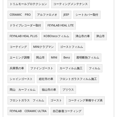
トリムモールプロテクション
コーティングメンテナンス
CERAMIC PRO
アルファロメオ
JEEP
シートカバー取付
ドライブレコーダー取付
FEYNLAB HEAL LITE
FEYNLAB HEAL PLUS
KOBOtecoフィルム
津山市の車
津山市
コーテイング
MINIクラブマン
ゴーストフィルム
エーミング調整
岡山市
MINI
Benz
透明断熱フィルム
兵庫県の車
ファインゴースト
カーフィルム施工
フィルム
シャインゴースト
総社市の車
フロントガラスフィルム施工
岡山 カーフィルム
福山市の車
プリウス
フロントガラス フィルム
ゴースト
コーティング車種サイズ表
FEYNLAB CERAMIC ULTRA
自己修復コーティング