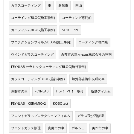
ガラスコーティング
車
倉敷市
岡山
コーテイングBLOG(施工事例)
コーティング専門的
カーフィルムBLOG(施工事例)
STEK PPF
プロテクションフィルムBLOG(施工事例)
コーティング専門店
ウインドガラスコーティング
倉敷市の車･nexus株式会社の評判
FEYNLAB セラミックコーティングBLOG(施行事例)
ガラスコーティングBLOG(施行事例)
加賀郡吉備中央町の車
赤磐市の車
FEYNLAB
ﾄﾞﾗｲﾌﾞﾚｺｰﾀﾞｰ取付
断熱フィルム
FEYNLAB CERAMICv2
KOBOtect
フロントガラスプロテクションフィルム
ガラス飛び石修理
フロントガラス修理
真庭市の車
ポルシェ
美作市の車