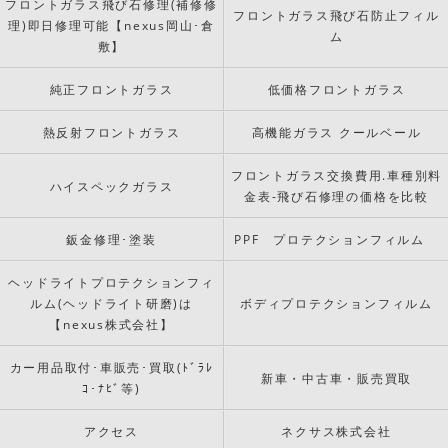
フロントガラス飛び石修理(補修修
フロントガラス飛び石防止フィル
理)即日修理可能【nexus岡山･倉
ム
敷】
純正フロントガラス
低価格フロントガラス
熱反射フロントガラス
高機能ガラス クールベール
フロントガラス交換費用.車種別料
ハイスペックガラス
金表-飛び石修理の価格を比較
鈑金修理･塗装
PPF プロテクションフィルム
ヘッドライトプロテクションフィ
ルム(ヘッドライト研磨)は
ボディプロテクションフィルム
【nexus株式会社】
カー用品取付･車販売･買取(ﾄﾞﾗﾚ
新車・中古車・販売買取
ｺ･ﾅﾋﾞ等)
アクセス
ネクサス株式会社