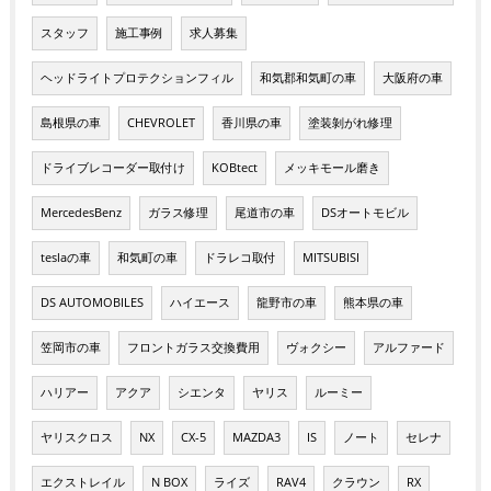
スタッフ
施工事例
求人募集
ヘッドライトプロテクションフィル
和気郡和気町の車
大阪府の車
島根県の車
CHEVROLET
香川県の車
塗装剝がれ修理
ドライブレコーダー取付け
KOBtect
メッキモール磨き
MercedesBenz
ガラス修理
尾道市の車
DSオートモビル
teslaの車
和気町の車
ドラレコ取付
MITSUBISI
DS AUTOMOBILES
ハイエース
龍野市の車
熊本県の車
笠岡市の車
フロントガラス交換費用
ヴォクシー
アルファード
ハリアー
アクア
シエンタ
ヤリス
ルーミー
ヤリスクロス
NX
CX-5
MAZDA3
IS
ノート
セレナ
エクストレイル
N BOX
ライズ
RAV4
クラウン
RX