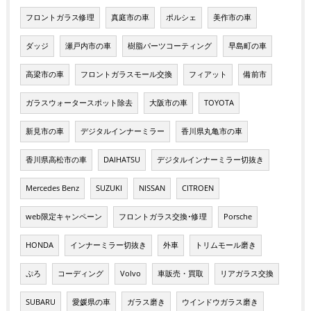
フロントガラス修理
真庭市の車
ポルシェ
美作市の車
ダッジ
瀬戸内市の車
樹脂パーツコーティング
早島町の車
高梁市の車
フロントガラスモール交換
フィアット
備前市
ガラスウォータースポット除去
大阪市の車
TOYOTA
新見市の車
デジタルインナーミラー
香川県丸亀市の車
香川県高松市の車
DAIHATSU
デジタルインナーミラー切抜き
Mercedes Benz
SUZUKI
NISSAN
CITROEN
web限定キャンペーン
フロントガラス交換･修理
Porsche
HONDA
インナーミラー切抜き
外車
トリムモール磨き
ぷろ
コーディング
Volvo
車販売・買取
リアガラス交換
SUBARU
愛媛県の車
ガラス磨き
ウインドウガラス磨き