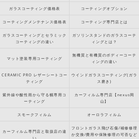
ガラスコーティング価格表
コーティングオプション
コーティングメンテナンス価格表
コーティング専門店とは
ガラスコーティングとセラミック
ガソリンスタンドのガラスコーテ
コーティングの違い
ィングとは？
無機質と有機質のボディーコーテ
マット塗装専用コーティング
ィングの違い
CERAMIC PRO レザーシートコー
ウインドガラスコーティング(ガラ
ティング
ス磨き)
紫外線や酸性雨から守る幌専用コ
カーフィルム専門店【nexus岡
ーティング
山】
スモークフィルム
オーロラフィルム
フロントガラス飛び石傷/補修修理
カーフィルム専門店と取扱店の違
か交換/費用や保険修理の可否など
い