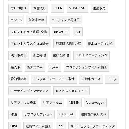
ウロコ取り
水垢取り
TESLA
MITSUBISHI
用品取付
MAZDA
鳥取県の車
コーティング再施工
フロントガラス修理･交換
RENAULT
Fiat
フロントガラスウロコ除去
都窪郡早島町の車
撥水コーティング
浅口市の車
鈑金修理
飛び石修理
１ＤＡＹコーティング
輸入車
新潟市の車
jaguar
プロテクションフィルム施工
愛知県の車
デジタルインナーミラー取付
自動車ガラス
トヨタ
コーテイングメンテナンス
ＲＡＮＧＥＲＯＶＥＲ
リアフィルム施工
リアフィルム
NISSEN
Volkswagen
津山
サブスクリプション
CADILLAC
勝田郡奈義町の車
HINO
遮熱フィルム施工
PPF
マットセラミックコーティング