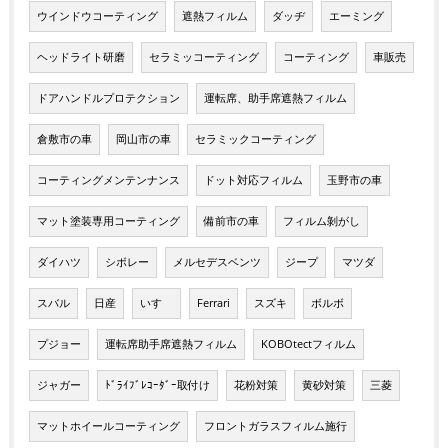
ウインドウコーティング
遮熱フィルム
ダッヂ
エーミング
ヘッドライト研磨
セラミッコーティング
コーティング
車販売
ドアハンドルプロテクション
運転席、助手席遮熱フィルム
倉敷市の車
岡山市の車
セラミックコーティング
コーティングメンテンナンス
ドット対応フィルム
玉野市の車
マット塗装専用コーティング
備前市の車
フィルム剝がし
ダイハツ
シボレー
メルセデスベンツ
ジープ
マツダ
スバル
日産
いすゞ
Ferrari
スズキ
ボルボ
プジョー
運転席助手席遮熱フィルム
KOBOtectフィルム
ジャガー
ﾄﾞﾗｲﾌﾞﾚｺｰﾀﾞｰ取付け
花粉対策
黄砂対策
三菱
マットホイールコーティング
フロントガラスフィルム施行