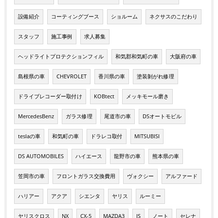
設備紹介
コーティングブース
ショルーム
ネクサスのこだわり
スタッフ
施工事例
求人募集
ヘッドライトプロテクションフィル
和気郡和気町の車
大阪府の車
島根県の車
CHEVROLET
香川県の車
塗装剝がれ修理
ドライブレコーダー取付け
KOBtect
メッキモール磨き
MercedesBenz
ガラス修理
尾道市の車
DSオートモビル
teslaの車
和気町の車
ドラレコ取付
MITSUBISI
DS AUTOMOBILES
ハイエース
龍野市の車
熊本県の車
笠岡市の車
フロントガラス交換費用
ヴォクシー
アルファード
ハリアー
アクア
シエンタ
ヤリス
ルーミー
ヤリスクロス
NX
CX-5
MAZDA3
IS
ノート
セレナ