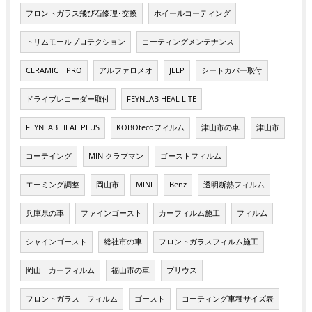
フロントガラス飛び石修理･交換
ホイールコーティング
トリムモールプロテクション
コーティングメンテナンス
CERAMIC PRO
アルファロメオ
JEEP
シートカバー取付
ドライブレコーダー取付
FEYNLAB HEAL LITE
FEYNLAB HEAL PLUS
KOBOtecoフィルム
津山市の車
津山市
コーテイング
MINIクラブマン
ゴーストフィルム
エーミング調整
岡山市
MINI
Benz
透明断熱フィルム
兵庫県の車
ファインゴースト
カーフィルム施工
フィルム
シャインゴースト
総社市の車
フロントガラスフィルム施工
岡山 カーフィルム
福山市の車
プリウス
フロントガラス フィルム
ゴースト
コーティング車種サイズ表