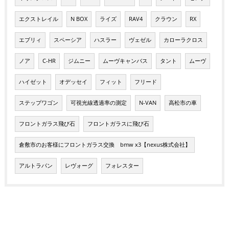
エクストレイル
N BOX
ライズ
RAV4
クラウン
RX
エブリィ
スペーシア
ハスラー
ヴェゼル
カローラクロス
ノア
C-HR
ジムニー
ムーヴキャンバス
タント
ムーヴ
ハイゼット
オデッセイ
フィット
フリード
ステップワゴン
可視光線透過率の測定
N-VAN
高松市の車
フロントガラス飛び石
フロントガラスに飛び石
倉敷市のお客様にフロントガラス交換 bmw x3【nexus株式会社】
アルトラパン
レヴォーグ
フォレスター