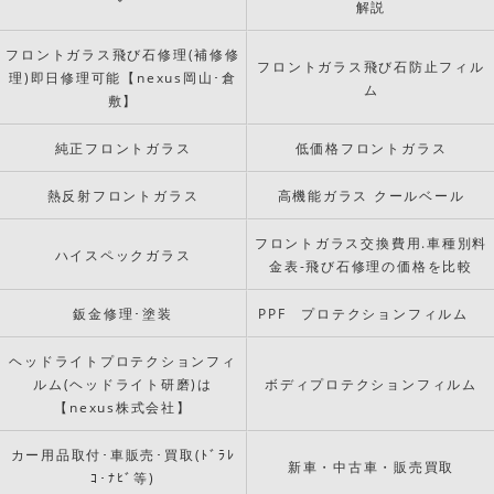
解説
フロントガラス飛び石修理(補修修
フロントガラス飛び石防止フィル
理)即日修理可能【nexus岡山･倉
ム
敷】
純正フロントガラス
低価格フロントガラス
熱反射フロントガラス
高機能ガラス クールベール
フロントガラス交換費用.車種別料
ハイスペックガラス
金表-飛び石修理の価格を比較
鈑金修理･塗装
PPF プロテクションフィルム
ヘッドライトプロテクションフィ
ルム(ヘッドライト研磨)は
ボディプロテクションフィルム
【nexus株式会社】
カー用品取付･車販売･買取(ﾄﾞﾗﾚ
新車・中古車・販売買取
ｺ･ﾅﾋﾞ等)