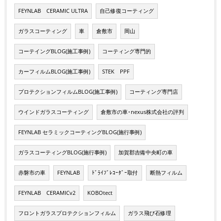
FEYNLAB CERAMIC ULTRA
自己修復コーティング
ガラスコーティング
車
倉敷市
岡山
コーテイングBLOG(施工事例)
コーティング専門的
カーフィルムBLOG(施工事例)
STEK PPF
プロテクションフィルムBLOG(施工事例)
コーティング専門店
ウインドガラスコーティング
倉敷市の車･nexus株式会社の評判
FEYNLAB セラミックコーティングBLOG(施行事例)
ガラスコーティングBLOG(施行事例)
加賀郡吉備中央町の車
赤磐市の車
FEYNLAB
ﾄﾞﾗｲﾌﾞﾚｺｰﾀﾞｰ取付
断熱フィルム
FEYNLAB CERAMICv2
KOBOtect
フロントガラスプロテクションフィルム
ガラス飛び石修理