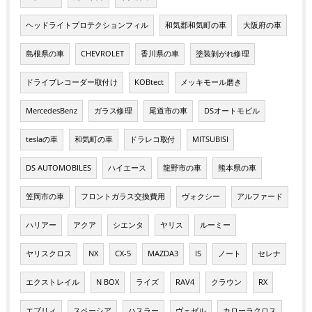
ヘッドライトプロテクションフィル
和気郡和気町の車
大阪府の車
島根県の車
CHEVROLET
香川県の車
塗装剝がれ修理
ドライブレコーダー取付け
KOBtect
メッキモール磨き
MercedesBenz
ガラス修理
尾道市の車
DSオートモビル
teslaの車
和気町の車
ドラレコ取付
MITSUBISI
DS AUTOMOBILES
ハイエース
龍野市の車
熊本県の車
笠岡市の車
フロントガラス交換費用
ヴォクシー
アルファード
ハリアー
アクア
シエンタ
ヤリス
ルーミー
ヤリスクロス
NX
CX-5
MAZDA3
IS
ノート
セレナ
エクストレイル
N BOX
ライズ
RAV4
クラウン
RX
エブリィ
スペーシア
ハスラー
ヴェゼル
カローラクロス