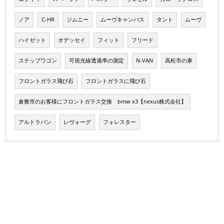
ノア
C-HR
ジムニー
ムーヴキャンバス
タント
ムーヴ
ハイゼット
オデッセイ
フィット
フリード
ステップワゴン
可視光線透過率の測定
N-VAN
高松市の車
フロントガラス飛び石
フロントガラスに飛び石
倉敷市のお客様にフロントガラス交換 bmw x3【nexus株式会社】
アルトラパン
レヴォーグ
フォレスター