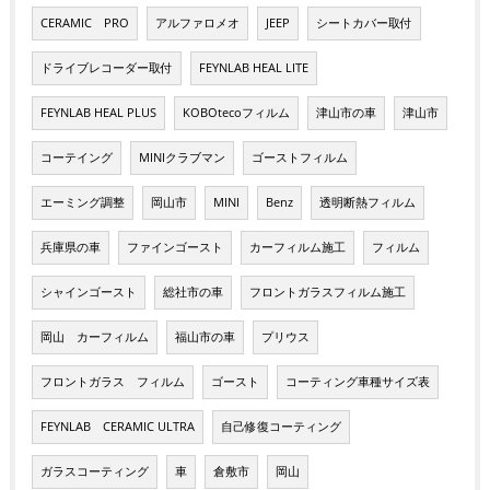
CERAMIC PRO
アルファロメオ
JEEP
シートカバー取付
ドライブレコーダー取付
FEYNLAB HEAL LITE
FEYNLAB HEAL PLUS
KOBOtecoフィルム
津山市の車
津山市
コーテイング
MINIクラブマン
ゴーストフィルム
エーミング調整
岡山市
MINI
Benz
透明断熱フィルム
兵庫県の車
ファインゴースト
カーフィルム施工
フィルム
シャインゴースト
総社市の車
フロントガラスフィルム施工
岡山 カーフィルム
福山市の車
プリウス
フロントガラス フィルム
ゴースト
コーティング車種サイズ表
FEYNLAB CERAMIC ULTRA
自己修復コーティング
ガラスコーティング
車
倉敷市
岡山