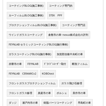
コーテイングBLOG(施工事例)
コーティング専門的
カーフィルムBLOG(施工事例)
STEK PPF
プロテクションフィルムBLOG(施工事例)
コーティング専門店
ウインドガラスコーティング
倉敷市の車･nexus株式会社の評判
FEYNLAB セラミックコーティングBLOG(施行事例)
ガラスコーティングBLOG(施行事例)
加賀郡吉備中央町の車
赤磐市の車
FEYNLAB
ﾄﾞﾗｲﾌﾞﾚｺｰﾀﾞｰ取付
断熱フィルム
FEYNLAB CERAMICv2
KOBOtect
フロントガラスプロテクションフィルム
ガラス飛び石修理
フロントガラス修理
真庭市の車
ポルシェ
美作市の車
ダッジ
瀬戸内市の車
樹脂パーツコーティング
早島町の車