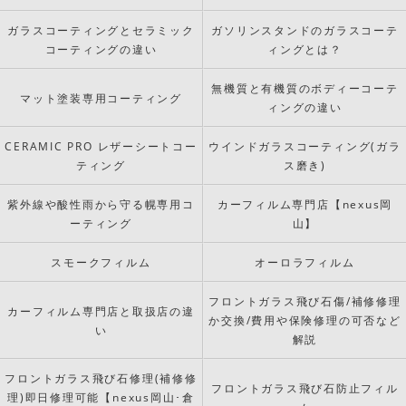
ガラスコーティングとセラミック
ガソリンスタンドのガラスコーテ
コーティングの違い
ィングとは？
無機質と有機質のボディーコーテ
マット塗装専用コーティング
ィングの違い
CERAMIC PRO レザーシートコー
ウインドガラスコーティング(ガラ
ティング
ス磨き)
紫外線や酸性雨から守る幌専用コ
カーフィルム専門店【nexus岡
ーティング
山】
スモークフィルム
オーロラフィルム
フロントガラス飛び石傷/補修修理
カーフィルム専門店と取扱店の違
か交換/費用や保険修理の可否など
い
解説
フロントガラス飛び石修理(補修修
フロントガラス飛び石防止フィル
理)即日修理可能【nexus岡山･倉