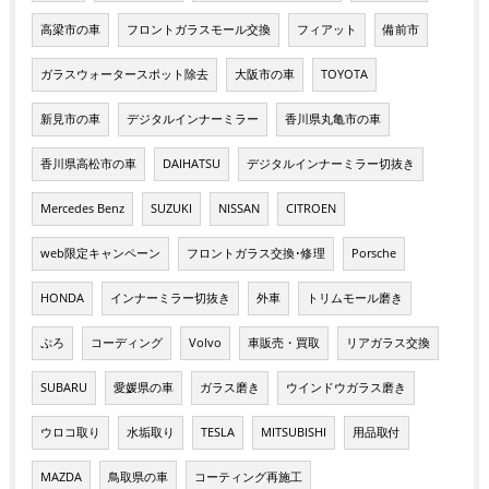
高梁市の車
フロントガラスモール交換
フィアット
備前市
ガラスウォータースポット除去
大阪市の車
TOYOTA
新見市の車
デジタルインナーミラー
香川県丸亀市の車
香川県高松市の車
DAIHATSU
デジタルインナーミラー切抜き
Mercedes Benz
SUZUKI
NISSAN
CITROEN
web限定キャンペーン
フロントガラス交換･修理
Porsche
HONDA
インナーミラー切抜き
外車
トリムモール磨き
ぷろ
コーディング
Volvo
車販売・買取
リアガラス交換
SUBARU
愛媛県の車
ガラス磨き
ウインドウガラス磨き
ウロコ取り
水垢取り
TESLA
MITSUBISHI
用品取付
MAZDA
鳥取県の車
コーティング再施工