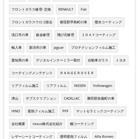
フロントガラス修理･交換
RENAULT
Fiat
フロントガラスウロコ除去
都窪郡早島町の車
撥水コーティング
浅口市の車
鈑金修理
飛び石修理
１ＤＡＹコーティング
輸入車
新潟市の車
jaguar
プロテクションフィルム施工
愛知県の車
デジタルインナーミラー取付
自動車ガラス
トヨタ
コーテイングメンテナンス
ＲＡＮＧＥＲＯＶＥＲ
リアフィルム施工
リアフィルム
NISSEN
Volkswagen
津山
サブスクリプション
CADILLAC
勝田郡奈義町の車
HINO
遮熱フィルム施工
PPF
マットセラミックコーティング
会社概要
nexus株式会社紹介
幌コーテイング
レザーシートコーティング
透明遮熱フィルム
Alfa-Romeo