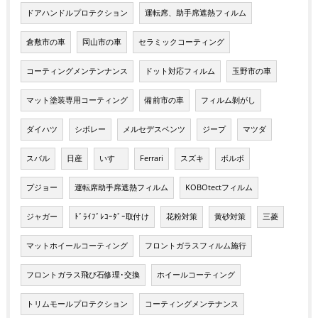
ドアハンドルプロテクション
運転席、助手席遮熱フィルム
倉敷市の車
岡山市の車
セラミックコーティング
コーティングメンテンナンス
ドット対応フィルム
玉野市の車
マット塗装専用コーティング
備前市の車
フィルム剝がし
ダイハツ
シボレー
メルセデスベンツ
ジープ
マツダ
スバル
日産
いすゞ
Ferrari
スズキ
ボルボ
プジョー
運転席助手席遮熱フィルム
KOBOtectフィルム
ジャガー
ﾄﾞﾗｲﾌﾞﾚｺｰﾀﾞｰ取付け
花粉対策
黄砂対策
三菱
マットホイールコーティング
フロントガラスフィルム施行
フロントガラス飛び石修理･交換
ホイールコーティング
トリムモールプロテクション
コーティングメンテナンス