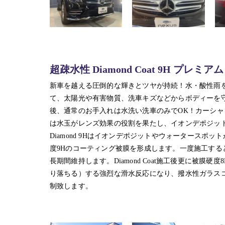
超疎水性 Diamond Coat 9H プレミ
新車を越える圧倒的な輝きとツヤが持続！水・酸性雨
て、太陽光や有害物質、洗車キズなどからボディーを
後、通常のお手入れは水洗い洗車のみでOK！カーシャ
は水玉がレンズ効果の役割を果たし、イオンデポジッ
Diamond 9Hはイオンデポジットやウォータースポット
度9Hのコーティング被膜を形成します。一度施工す
長期間維持します。Diamond Coat施工後更に被
り落ちる）する強烈な滑水反応になり、撥水性ガラス
制致します。