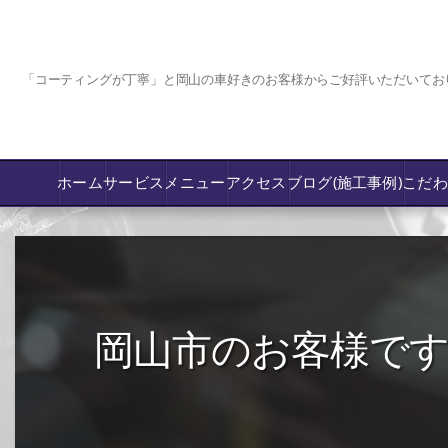
「コーティングが丁寧」と岡山の車好きのお客様からご好評いただいてお
ホーム
サービス
メニュー
アクセス
ブログ(施工事例)
こだ
コーティング
カーフィルム専門店【nexus岡山】
岡山市のお客様です。コ
フロントガラス飛び石傷/補修修理か交換
鈑金修理･塗装
PPF プロテクションフィルム