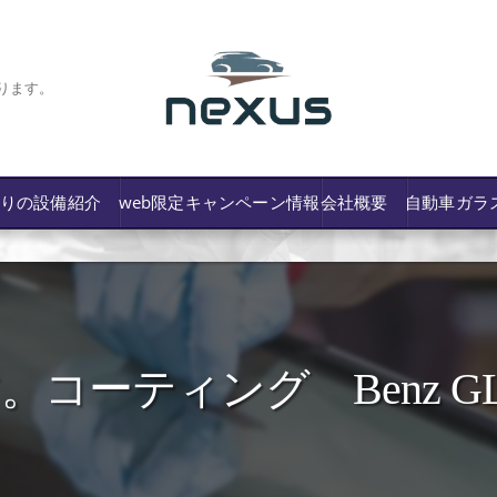
ります。
わりの設備紹介
web限定キャンペーン情報
会社概要
自動車ガラ
ーティング Benz GL
/費用や保険修理の可否など解説