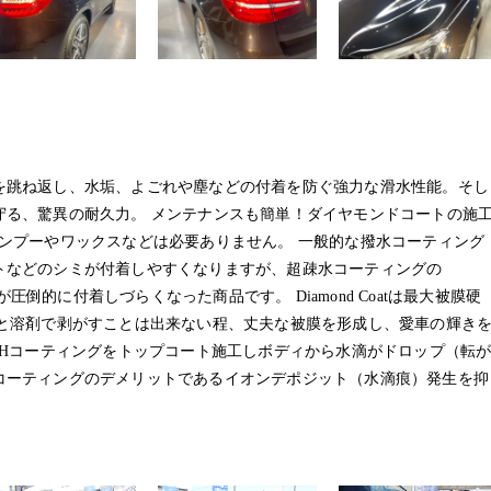
アム
を跳ね返し、水垢、よごれや塵などの付着を防ぐ強力な滑水性能。そし
守る、驚異の耐久力。 メンテナンスも簡単！ダイヤモンドコートの施
ンプーやワックスなどは必要ありません。 一般的な撥水コーティング
トなどのシミが付着しやすくなりますが、超疎水コーティングの
が圧倒的に付着しづらくなった商品です。 Diamond Coatは最大被膜硬
ると溶剤で剥がすことは出来ない程、丈夫な被膜を形成し、愛車の輝き
膜硬度8Hコーティングをトップコート施工しボディから水滴がドロップ（転
コーティングのデメリットであるイオンデポジット（水滴痕）発生を抑