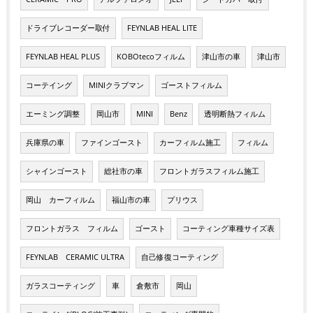
ドライブレコーダー取付
FEYNLAB HEAL LITE
FEYNLAB HEAL PLUS
KOBOtecoフィルム
津山市の車
津山市
コーテイング
MINIクラブマン
ゴーストフィルム
エーミング調整
岡山市
MINI
Benz
透明断熱フィルム
兵庫県の車
ファインゴースト
カーフィルム施工
フィルム
シャインゴースト
総社市の車
フロントガラスフィルム施工
岡山 カーフィルム
福山市の車
プリウス
フロントガラス フィルム
ゴースト
コーティング車種サイズ表
FEYNLAB CERAMIC ULTRA
自己修復コーティング
ガラスコーティング
車
倉敷市
岡山