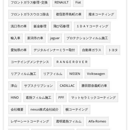
フロントガラス修理･交換
RENAULT
Fiat
フロントガラスウロコ除去
都窪郡早島町の車
撥水コーティング
浅口市の車
鈑金修理
飛び石修理
１ＤＡＹコーティング
輸入車
新潟市の車
jaguar
プロテクションフィルム施工
愛知県の車
デジタルインナーミラー取付
自動車ガラス
トヨタ
コーテイングメンテナンス
ＲＡＮＧＥＲＯＶＥＲ
リアフィルム施工
リアフィルム
NISSEN
Volkswagen
津山
サブスクリプション
CADILLAC
勝田郡奈義町の車
HINO
遮熱フィルム施工
PPF
マットセラミックコーティング
会社概要
nexus株式会社紹介
幌コーテイング
レザーシートコーティング
透明遮熱フィルム
Alfa-Romeo