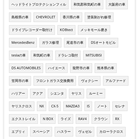
ヘッドライトプロテクションフィル
和気郡和気町の車
大阪府の車
島根県の車
CHEVROLET
香川県の車
塗装剝がれ修理
ドライブレコーダー取付け
KOBtect
メッキモール磨き
MercedesBenz
ガラス修理
尾道市の車
DSオートモビル
teslaの車
和気町の車
ドラレコ取付
MITSUBISI
DS AUTOMOBILES
ハイエース
龍野市の車
熊本県の車
笠岡市の車
フロントガラス交換費用
ヴォクシー
アルファード
ハリアー
アクア
シエンタ
ヤリス
ルーミー
ヤリスクロス
NX
CX-5
MAZDA3
IS
ノート
セレナ
エクストレイル
N BOX
ライズ
RAV4
クラウン
RX
エブリィ
スペーシア
ハスラー
ヴェゼル
カローラクロス