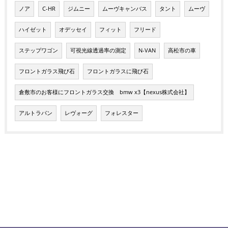
ノア
C-HR
ジムニー
ムーヴキャンバス
タント
ムーヴ
ハイゼット
オデッセイ
フィット
フリード
ステップワゴン
可視光線透過率の測定
N-VAN
高松市の車
フロントガラス飛び石
フロントガラスに飛び石
倉敷市のお客様にフロントガラス交換 bmw x3【nexus株式会社】
アルトラパン
レヴォーグ
フォレスター