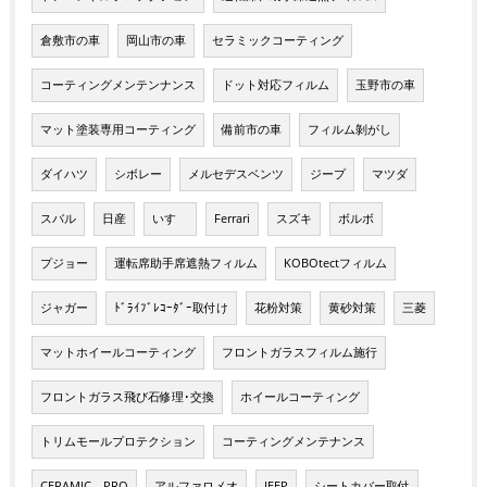
倉敷市の車
岡山市の車
セラミックコーティング
コーティングメンテンナンス
ドット対応フィルム
玉野市の車
マット塗装専用コーティング
備前市の車
フィルム剝がし
ダイハツ
シボレー
メルセデスベンツ
ジープ
マツダ
スバル
日産
いすゞ
Ferrari
スズキ
ボルボ
プジョー
運転席助手席遮熱フィルム
KOBOtectフィルム
ジャガー
ﾄﾞﾗｲﾌﾞﾚｺｰﾀﾞｰ取付け
花粉対策
黄砂対策
三菱
マットホイールコーティング
フロントガラスフィルム施行
フロントガラス飛び石修理･交換
ホイールコーティング
トリムモールプロテクション
コーティングメンテナンス
CERAMIC PRO
アルファロメオ
JEEP
シートカバー取付