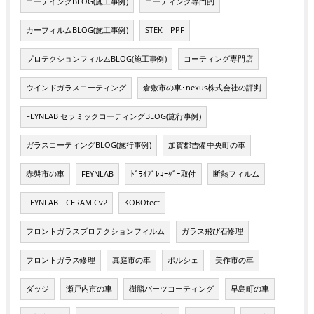
コーテイングBLOG(施工事例)
コーティング専門的
カーフィルムBLOG(施工事例)
STEK PPF
プロテクションフィルムBLOG(施工事例)
コーティング専門店
ウインドガラスコーティング
倉敷市の車･nexus株式会社の評判
FEYNLAB セラミックコーティングBLOG(施行事例)
ガラスコーティングBLOG(施行事例)
加賀郡吉備中央町の車
赤磐市の車
FEYNLAB
ﾄﾞﾗｲﾌﾞﾚｺｰﾀﾞｰ取付
断熱フィルム
FEYNLAB CERAMICv2
KOBOtect
フロントガラスプロテクションフィルム
ガラス飛び石修理
フロントガラス修理
真庭市の車
ポルシェ
美作市の車
ダッジ
瀬戸内市の車
樹脂パーツコーティング
早島町の車