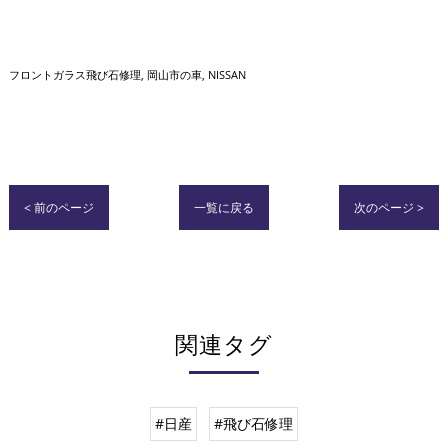
フロントガラス飛び石修理
岡山市の車
NISSAN
< 前のページ
一覧に戻る
次のページ >
関連タグ
#日産
#飛び石修理