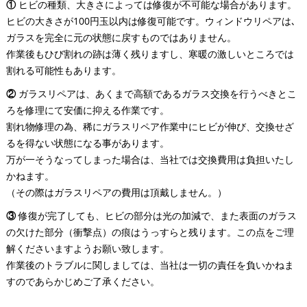
①
ヒビの種類、大きさによっては修復が不可能な場合があります。
ヒビの大きさが100円玉以内は修復可能です。ウィンドウリペアは､
ガラスを完全に元の状態に戻すものではありません。
作業後もひび割れの跡は薄く残りますし、寒暖の激しいところでは
割れる可能性もあります。
②
ガラスリペアは、あくまで高額であるガラス交換を行うべきとこ
ろを修理にて安価に抑える作業です。
割れ物修理の為、稀にガラスリペア作業中にヒビが伸び、交換せざ
るを得ない状態になる事があります。
万が一そうなってしまった場合は、当社では交換費用は負担いたし
かねます。
（その際はガラスリペアの費用は頂戴しません。）
③
修復が完了しても、ヒビの部分は光の加減で、また表面のガラス
の欠けた部分（衝撃点）の痕はうっすらと残ります。この点をご理
解くださいますようお願い致します。
作業後のトラブルに関しましては、当社は一切の責任を負いかねま
すのであらかじめご了承ください。