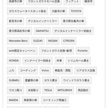
高梁市の車
フロントガラスモール交換
フィアット
備前市
ガラスウォータースポット除去
大阪市の車
TOYOTA
新見市の車
デジタルインナーミラー
香川県丸亀市の車
香川県高松市の車
DAIHATSU
デジタルインナーミラー切抜き
Mercedes Benz
SUZUKI
NISSAN
CITROEN
web限定キャンペーン
フロントガラス交換･修理
Porsche
HONDA
インナーミラー切抜き
外車
トリムモール磨き
ぷろ
コーディング
Volvo
車販売・買取
リアガラス交換
SUBARU
愛媛県の車
ガラス磨き
ウインドウガラス磨き
ウロコ取り
水垢取り
TESLA
MITSUBISHI
用品取付
MAZDA
鳥取県の車
コーティング再施工