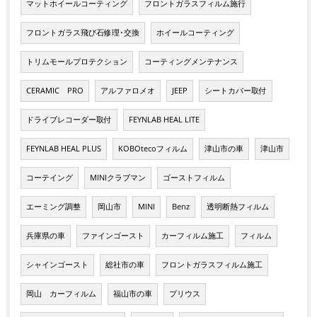
マットホイールコーティング
フロントガラスフィルム施行
フロントガラス飛び石修理･交換
ホイールコーティング
トリムモールプロテクション
コーティングメンテナンス
CERAMIC PRO
アルファロメオ
JEEP
シートカバー取付
ドライブレコーダー取付
FEYNLAB HEAL LITE
FEYNLAB HEAL PLUS
KOBOtecoフィルム
津山市の車
津山市
コーテイング
MINIクラブマン
ゴーストフィルム
エーミング調整
岡山市
MINI
Benz
透明断熱フィルム
兵庫県の車
ファインゴースト
カーフィルム施工
フィルム
シャインゴースト
総社市の車
フロントガラスフィルム施工
岡山 カーフィルム
福山市の車
プリウス