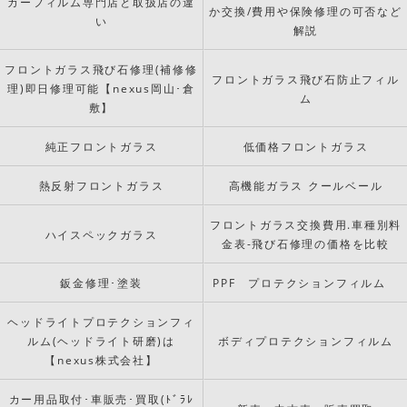
カーフィルム専門店と取扱店の違
か交換/費用や保険修理の可否など
い
解説
フロントガラス飛び石修理(補修修
フロントガラス飛び石防止フィル
理)即日修理可能【nexus岡山･倉
ム
敷】
純正フロントガラス
低価格フロントガラス
熱反射フロントガラス
高機能ガラス クールベール
フロントガラス交換費用.車種別料
ハイスペックガラス
金表-飛び石修理の価格を比較
鈑金修理･塗装
PPF プロテクションフィルム
ヘッドライトプロテクションフィ
ルム(ヘッドライト研磨)は
ボディプロテクションフィルム
【nexus株式会社】
カー用品取付･車販売･買取(ﾄﾞﾗﾚ