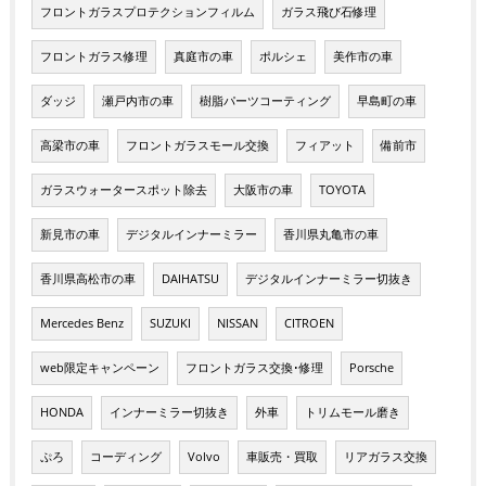
フロントガラスプロテクションフィルム
ガラス飛び石修理
フロントガラス修理
真庭市の車
ポルシェ
美作市の車
ダッジ
瀬戸内市の車
樹脂パーツコーティング
早島町の車
高梁市の車
フロントガラスモール交換
フィアット
備前市
ガラスウォータースポット除去
大阪市の車
TOYOTA
新見市の車
デジタルインナーミラー
香川県丸亀市の車
香川県高松市の車
DAIHATSU
デジタルインナーミラー切抜き
Mercedes Benz
SUZUKI
NISSAN
CITROEN
web限定キャンペーン
フロントガラス交換･修理
Porsche
HONDA
インナーミラー切抜き
外車
トリムモール磨き
ぷろ
コーディング
Volvo
車販売・買取
リアガラス交換