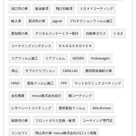
浅口市の車
鈑金修理
飛び石修理
１ＤＡＹコーティング
輸入車
新潟市の車
jaguar
プロテクションフィルム施工
愛知県の車
デジタルインナーミラー取付
自動車ガラス
トヨタ
コーテイングメンテナンス
ＲＡＮＧＥＲＯＶＥＲ
リアフィルム施工
リアフィルム
NISSEN
Volkswagen
津山
サブスクリプション
CADILLAC
勝田郡奈義町の車
HINO
遮熱フィルム施工
PPF
マットセラミックコーティング
会社概要
nexus株式会社紹介
幌コーテイング
レザーシートコーティング
透明遮熱フィルム
Alfa-Romeo
姫路市の車
フロントガラス交換・修理
コーテイング専門店
コンセプト
岡山市の車･nexus株式会社の口コミ情報