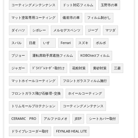
コーティングメンテンナンス
ドット対応フィルム
玉野市の車
マット塗装専用コーティング
備前市の車
フィルム剝がし
ダイハツ
シボレー
メルセデスベンツ
ジープ
マツダ
スバル
日産
いすゞ
Ferrari
スズキ
ボルボ
プジョー
運転席助手席遮熱フィルム
KOBOtectフィルム
ジャガー
ﾄﾞﾗｲﾌﾞﾚｺｰﾀﾞｰ取付け
花粉対策
黄砂対策
三菱
マットホイールコーティング
フロントガラスフィルム施行
フロントガラス飛び石修理･交換
ホイールコーティング
トリムモールプロテクション
コーティングメンテナンス
CERAMIC PRO
アルファロメオ
JEEP
シートカバー取付
ドライブレコーダー取付
FEYNLAB HEAL LITE