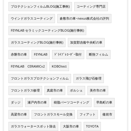
プロテクションフィルムBLOG(施工事例)
コーティング専門店
ウインドガラスコーティング
倉敷市の車･nexus株式会社の評判
FEYNLAB セラミックコーティングBLOG(施行事例)
ガラスコーティングBLOG(施行事例)
加賀郡吉備中央町の車
赤磐市の車
FEYNLAB
ﾄﾞﾗｲﾌﾞﾚｺｰﾀﾞｰ取付
断熱フィルム
FEYNLAB CERAMICv2
KOBOtect
フロントガラスプロテクションフィルム
ガラス飛び石修理
フロントガラス修理
真庭市の車
ポルシェ
美作市の車
ダッジ
瀬戸内市の車
樹脂パーツコーティング
早島町の車
高梁市の車
フロントガラスモール交換
フィアット
備前市
ガラスウォータースポット除去
大阪市の車
TOYOTA