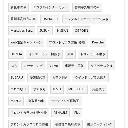
新見市の車
デジタルインナーミラー
香川県丸亀市の車
香川県高松市の車
DAIHATSU
デジタルインナーミラー切抜き
Mercedes Benz
SUZUKI
NISSAN
CITROEN
web限定キャンペーン
フロントガラス交換･修理
Porsche
HONDA
インナーミラー切抜き
外車
トリムモール磨き
ぷろ
コーディング
Volvo
車販売・買取
リアガラス交換
SUBARU
愛媛県の車
ガラス磨き
ウインドウガラス磨き
ウロコ取り
水垢取り
TESLA
MITSUBISHI
用品取付
MAZDA
鳥取県の車
コーティング再施工
フロントガラス修理･交換
RENAULT
Fiat
フロントガラスウロコ除去
都窪郡早島町の車
撥水コーティング