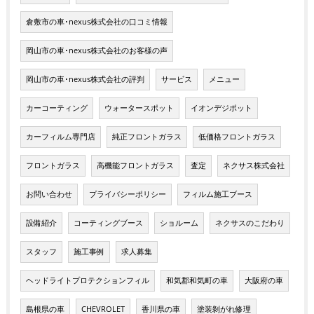
倉敷市の車･nexus株式会社の口コミ情報
岡山市の車･nexus株式会社のお客様の声
岡山市の車･nexus株式会社の評判
サービス
メニュー
カーコーティング
ウォータースポット
イオンデジポット
カーフィルム専門店
純正フロントガラス
低価格フロントガラス
フロントガラス
高機能フロントガラス
査定
ネクサス株式会社
お問い合わせ
プライバシーポリシー
フィルム施工ブース
設備紹介
コーティングブース
ショルーム
ネクサスのこだわり
スタッフ
施工事例
求人募集
ヘッドライトプロテクションフィル
和気郡和気町の車
大阪府の車
島根県の車
CHEVROLET
香川県の車
塗装剝がれ修理