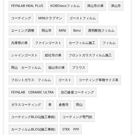
FEYNLAB HEAL PLUS
KOBOtecoフィルム
津山市の車
津山市
コーテイング
MINIクラブマン
ゴーストフィルム
エーミング調整
岡山市
MINI
Benz
透明断熱フィルム
兵庫県の車
ファインゴースト
カーフィルム施工
フィルム
シャインゴースト
総社市の車
フロントガラスフィルム施工
岡山 カーフィルム
福山市の車
プリウス
フロントガラス フィルム
ゴースト
コーティング車種サイズ表
FEYNLAB CERAMIC ULTRA
自己修復コーティング
ガラスコーティング
車
倉敷市
岡山
コーテイングBLOG(施工事例)
コーティング専門的
カーフィルムBLOG(施工事例)
STEK PPF