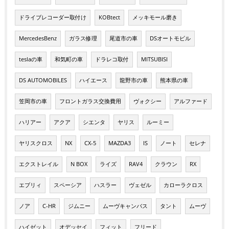
ドライブレコーダー取付け
KOBtect
メッキモール磨き
MercedesBenz
ガラス修理
尾道市の車
DSオートモビル
teslaの車
和気町の車
ドラレコ取付
MITSUBISI
DS AUTOMOBILES
ハイエース
龍野市の車
熊本県の車
笠岡市の車
フロントガラス交換費用
ヴォクシー
アルファード
ハリアー
アクア
シエンタ
ヤリス
ルーミー
ヤリスクロス
NX
CX-5
MAZDA3
IS
ノート
セレナ
エクストレイル
N BOX
ライズ
RAV4
クラウン
RX
エブリィ
スペーシア
ハスラー
ヴェゼル
カローラクロス
ノア
C-HR
ジムニー
ムーヴキャンバス
タント
ムーヴ
ハイゼット
オデッセイ
フィット
フリード