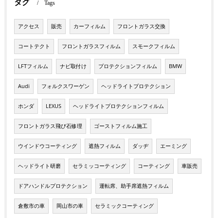
タグ
Tags
アクセス
販売
カーフィルム
フロントガラス交換
コートテクト
フロントガラスフィルム
スモークフィルム
LFTフィルム
ナビ取付け
プロテクションフィルム
BMW
Audi
フォルクスワーゲン
ヘッドライトプロテクション
ホンダ
LEXUS
ヘッドライトプロテクションフィルム
フロントガラス飛び石修理
ゴーストフィルム施工
ウインドウコーティング
遮熱フィルム
ダッヂ
エーミング
ヘッドライト研磨
セラミッコーティング
コーティング
車販売
ドアハンドルプロテクション
運転席、助手席遮熱フィルム
倉敷市の車
岡山市の車
セラミックコーティング