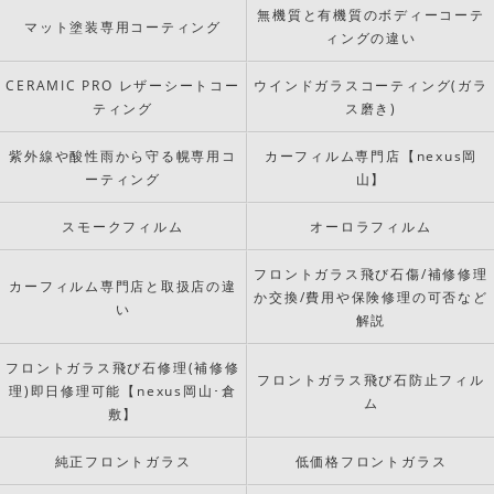
無機質と有機質のボディーコーテ
マット塗装専用コーティング
ィングの違い
CERAMIC PRO レザーシートコー
ウインドガラスコーティング(ガラ
ティング
ス磨き)
紫外線や酸性雨から守る幌専用コ
カーフィルム専門店【nexus岡
ーティング
山】
スモークフィルム
オーロラフィルム
フロントガラス飛び石傷/補修修理
カーフィルム専門店と取扱店の違
か交換/費用や保険修理の可否など
い
解説
フロントガラス飛び石修理(補修修
フロントガラス飛び石防止フィル
理)即日修理可能【nexus岡山･倉
ム
敷】
純正フロントガラス
低価格フロントガラス