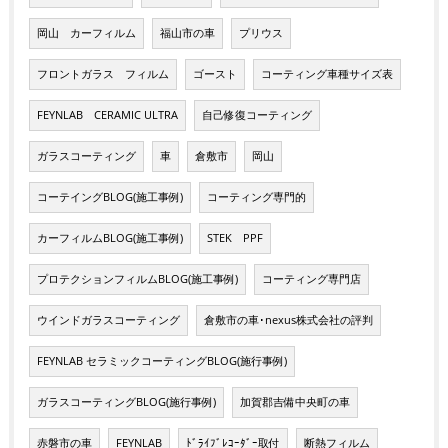
岡山 カーフィルム
福山市の車
プリウス
フロントガラス フィルム
ゴースト
コーティング車種サイズ表
FEYNLAB CERAMIC ULTRA
自己修復コーティング
ガラスコーティング
車
倉敷市
岡山
コーテイングBLOG(施工事例)
コーティング専門的
カーフィルムBLOG(施工事例)
STEK PPF
プロテクションフィルムBLOG(施工事例)
コーティング専門店
ウインドガラスコーティング
倉敷市の車･nexus株式会社の評判
FEYNLAB セラミックコーティングBLOG(施行事例)
ガラスコーティングBLOG(施行事例)
加賀郡吉備中央町の車
赤磐市の車
FEYNLAB
ﾄﾞﾗｲﾌﾞﾚｺｰﾀﾞｰ取付
断熱フィルム