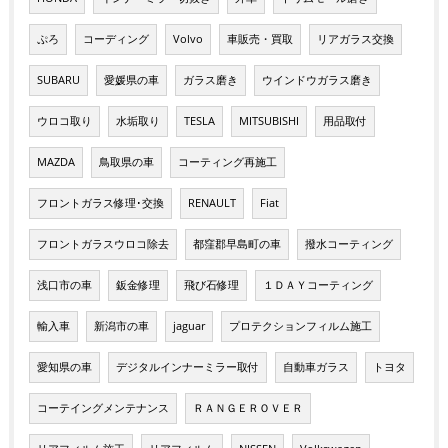
ぷろ
コーディング
Volvo
車販売・買取
リアガラス交換
SUBARU
愛媛県の車
ガラス磨き
ウインドウガラス磨き
ウロコ取り
水垢取り
TESLA
MITSUBISHI
用品取付
MAZDA
鳥取県の車
コーティング再施工
フロントガラス修理･交換
RENAULT
Fiat
フロントガラスウロコ除去
都窪郡早島町の車
撥水コーティング
浅口市の車
鈑金修理
飛び石修理
１ＤＡＹコーティング
輸入車
新潟市の車
jaguar
プロテクションフィルム施工
愛知県の車
デジタルインナーミラー取付
自動車ガラス
トヨタ
コーテイングメンテナンス
ＲＡＮＧＥＲＯＶＥＲ