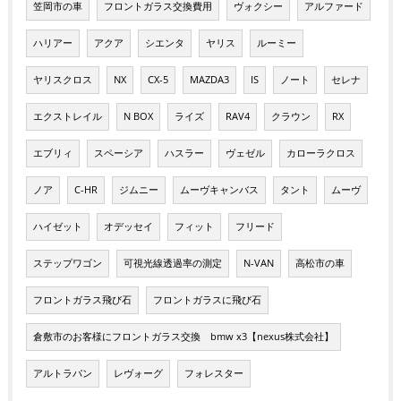
笠岡市の車
フロントガラス交換費用
ヴォクシー
アルファード
ハリアー
アクア
シエンタ
ヤリス
ルーミー
ヤリスクロス
NX
CX-5
MAZDA3
IS
ノート
セレナ
エクストレイル
N BOX
ライズ
RAV4
クラウン
RX
エブリィ
スペーシア
ハスラー
ヴェゼル
カローラクロス
ノア
C-HR
ジムニー
ムーヴキャンバス
タント
ムーヴ
ハイゼット
オデッセイ
フィット
フリード
ステップワゴン
可視光線透過率の測定
N-VAN
高松市の車
フロントガラス飛び石
フロントガラスに飛び石
倉敷市のお客様にフロントガラス交換 bmw x3【nexus株式会社】
アルトラパン
レヴォーグ
フォレスター