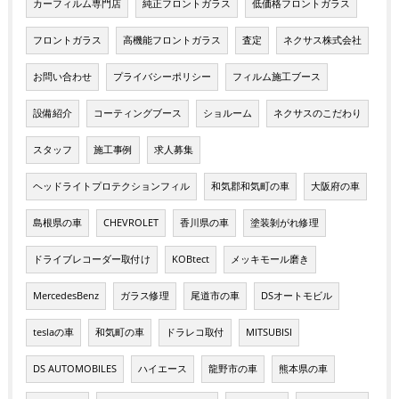
カーフィルム専門店
純正フロントガラス
低価格フロントガラス
フロントガラス
高機能フロントガラス
査定
ネクサス株式会社
お問い合わせ
プライバシーポリシー
フィルム施工ブース
設備紹介
コーティングブース
ショルーム
ネクサスのこだわり
スタッフ
施工事例
求人募集
ヘッドライトプロテクションフィル
和気郡和気町の車
大阪府の車
島根県の車
CHEVROLET
香川県の車
塗装剝がれ修理
ドライブレコーダー取付け
KOBtect
メッキモール磨き
MercedesBenz
ガラス修理
尾道市の車
DSオートモビル
teslaの車
和気町の車
ドラレコ取付
MITSUBISI
DS AUTOMOBILES
ハイエース
龍野市の車
熊本県の車