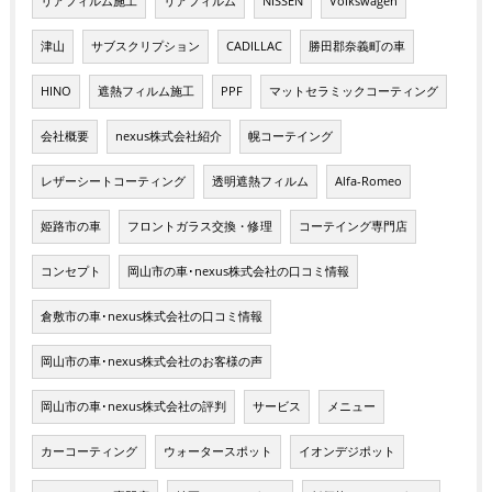
リアフィルム施工
リアフィルム
NISSEN
Volkswagen
津山
サブスクリプション
CADILLAC
勝田郡奈義町の車
HINO
遮熱フィルム施工
PPF
マットセラミックコーティング
会社概要
nexus株式会社紹介
幌コーテイング
レザーシートコーティング
透明遮熱フィルム
Alfa-Romeo
姫路市の車
フロントガラス交換・修理
コーテイング専門店
コンセプト
岡山市の車･nexus株式会社の口コミ情報
倉敷市の車･nexus株式会社の口コミ情報
岡山市の車･nexus株式会社のお客様の声
岡山市の車･nexus株式会社の評判
サービス
メニュー
カーコーティング
ウォータースポット
イオンデジポット