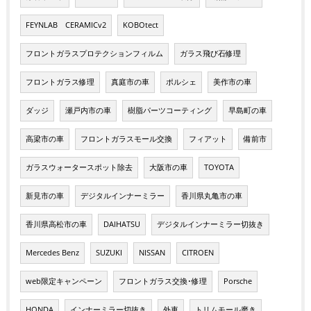
FEYNLAB CERAMICv2
KOBOtect
フロントガラスプロテクションフィルム
ガラス飛び石修理
フロントガラス修理
真庭市の車
ポルシェ
美作市の車
ダッジ
瀬戸内市の車
樹脂パーツコーティング
早島町の車
高梁市の車
フロントガラスモール交換
フィアット
備前市
ガラスウォータースポット除去
大阪市の車
TOYOTA
新見市の車
デジタルインナーミラー
香川県丸亀市の車
香川県高松市の車
DAIHATSU
デジタルインナーミラー切抜き
Mercedes Benz
SUZUKI
NISSAN
CITROEN
web限定キャンペーン
フロントガラス交換･修理
Porsche
HONDA
インナーミラー切抜き
外車
トリムモール磨き