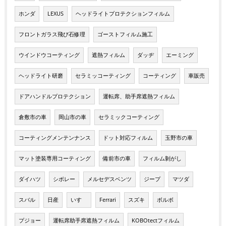
ホンダ
LEXUS
ヘッドライトプロテクションフィルム
フロントガラス飛び石修理
ゴーストフィルム施工
ウインドウコーティング
遮熱フィルム
ダッヂ
エーミング
ヘッドライト研磨
セラミッコーティング
コーティング
車販売
ドアハンドルプロテクション
運転席、助手席遮熱フィルム
倉敷市の車
岡山市の車
セラミックコーティング
コーティングメンテンナンス
ドット対応フィルム
玉野市の車
マット塗装専用コーティング
備前市の車
フィルム剝がし
ダイハツ
シボレー
メルセデスベンツ
ジープ
マツダ
スバル
日産
いすゞ
Ferrari
スズキ
ボルボ
プジョー
運転席助手席遮熱フィルム
KOBOtectフィルム