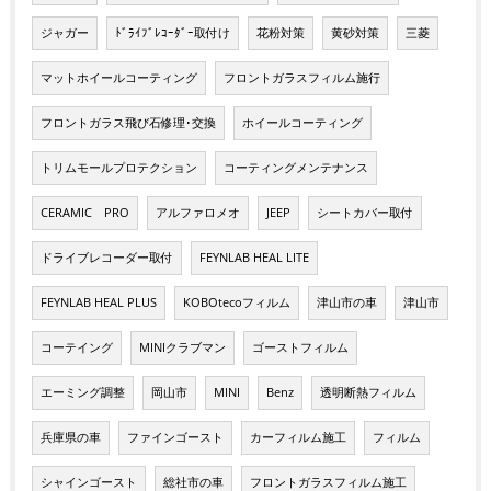
ジャガー
ﾄﾞﾗｲﾌﾞﾚｺｰﾀﾞｰ取付け
花粉対策
黄砂対策
三菱
マットホイールコーティング
フロントガラスフィルム施行
フロントガラス飛び石修理･交換
ホイールコーティング
トリムモールプロテクション
コーティングメンテナンス
CERAMIC PRO
アルファロメオ
JEEP
シートカバー取付
ドライブレコーダー取付
FEYNLAB HEAL LITE
FEYNLAB HEAL PLUS
KOBOtecoフィルム
津山市の車
津山市
コーテイング
MINIクラブマン
ゴーストフィルム
エーミング調整
岡山市
MINI
Benz
透明断熱フィルム
兵庫県の車
ファインゴースト
カーフィルム施工
フィルム
シャインゴースト
総社市の車
フロントガラスフィルム施工