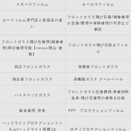
スモークフィルム
オーロラフィルム
フロントガラス飛び石傷/補修修理
カーフィルム専門店と取扱店の違
か交換/費用や保険修理の可否など
い
解説
フロントガラス飛び石修理(補修修
フロントガラス飛び石防止フィル
理)即日修理可能【nexus岡山･倉
ム
敷】
純正フロントガラス
低価格フロントガラス
熱反射フロントガラス
高機能ガラス クールベール
フロントガラス交換費用.車種別料
ハイスペックガラス
金表-飛び石修理の価格を比較
鈑金修理･塗装
PPF プロテクションフィルム
ヘッドライトプロテクションフィ
ルム(ヘッドライト研磨)は
ボディプロテクションフィルム