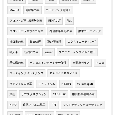
MAZDA
鳥取県の車
コーティング再施工
フロントガラス修理･交換
RENAULT
Fiat
フロントガラスウロコ除去
都窪郡早島町の車
撥水コーティング
浅口市の車
鈑金修理
飛び石修理
１ＤＡＹコーティング
輸入車
新潟市の車
jaguar
プロテクションフィルム施工
愛知県の車
デジタルインナーミラー取付
自動車ガラス
トヨタ
コーテイングメンテナンス
ＲＡＮＧＥＲＯＶＥＲ
リアフィルム施工
リアフィルム
NISSEN
Volkswagen
津山
サブスクリプション
CADILLAC
勝田郡奈義町の車
HINO
遮熱フィルム施工
PPF
マットセラミックコーティング