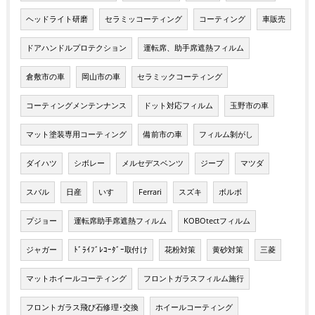
ヘッドライト研磨
セラミッコーティング
コーティング
車販売
ドアハンドルプロテクション
運転席、助手席遮熱フィルム
倉敷市の車
岡山市の車
セラミックコーティング
コーティングメンテンナンス
ドット対応フィルム
玉野市の車
マット塗装専用コーティング
備前市の車
フィルム剝がし
ダイハツ
シボレー
メルセデスベンツ
ジープ
マツダ
スバル
日産
いすゞ
Ferrari
スズキ
ボルボ
プジョー
運転席助手席遮熱フィルム
KOBOtectフィルム
ジャガー
ﾄﾞﾗｲﾌﾞﾚｺｰﾀﾞｰ取付け
花粉対策
黄砂対策
三菱
マットホイールコーティング
フロントガラスフィルム施行
フロントガラス飛び石修理･交換
ホイールコーティング