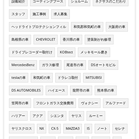
設備紹介
コーティングブース
ショルーム
ネクサスのこだわり
スタッフ
施工事例
求人募集
ヘッドライトプロテクションフィル
和気郡和気町の車
大阪府の車
島根県の車
CHEVROLET
香川県の車
塗装剝がれ修理
ドライブレコーダー取付け
KOBtect
メッキモール磨き
MercedesBenz
ガラス修理
尾道市の車
DSオートモビル
teslaの車
和気町の車
ドラレコ取付
MITSUBISI
DS AUTOMOBILES
ハイエース
龍野市の車
熊本県の車
笠岡市の車
フロントガラス交換費用
ヴォクシー
アルファード
ハリアー
アクア
シエンタ
ヤリス
ルーミー
ヤリスクロス
NX
CX-5
MAZDA3
IS
ノート
セレナ