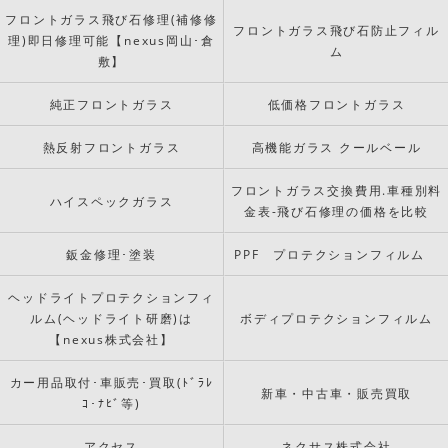
フロントガラス飛び石修理(補修修
フロントガラス飛び石防止フィル
理)即日修理可能【nexus岡山･倉
ム
敷】
純正フロントガラス
低価格フロントガラス
熱反射フロントガラス
高機能ガラス クールベール
フロントガラス交換費用.車種別料
ハイスペックガラス
金表-飛び石修理の価格を比較
鈑金修理･塗装
PPF プロテクションフィルム
ヘッドライトプロテクションフィ
ルム(ヘッドライト研磨)は
ボディプロテクションフィルム
【nexus株式会社】
カー用品取付･車販売･買取(ﾄﾞﾗﾚ
新車・中古車・販売買取
ｺ･ﾅﾋﾞ等)
アクセス
ネクサス株式会社