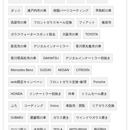
ダッジ
瀬戸内市の車
樹脂パーツコーティング
早島町の車
高梁市の車
フロントガラスモール交換
フィアット
備前市
ガラスウォータースポット除去
大阪市の車
TOYOTA
新見市の車
デジタルインナーミラー
香川県丸亀市の車
香川県高松市の車
DAIHATSU
デジタルインナーミラー切抜き
Mercedes Benz
SUZUKI
NISSAN
CITROEN
web限定キャンペーン
フロントガラス交換･修理
Porsche
HONDA
インナーミラー切抜き
外車
トリムモール磨き
ぷろ
コーディング
Volvo
車販売・買取
リアガラス交換
SUBARU
愛媛県の車
ガラス磨き
ウインドウガラス磨き
ウロコ取り
水垢取り
TESLA
MITSUBISHI
用品取付