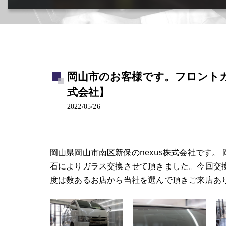
カー用品取付･車販売･買取(ﾄﾞﾗﾚｺ･ﾅﾋﾞ等)
岡山市のお客様です。フロントガ
式会社】
2022/05/26
岡山県岡山市南区新保のnexus株式会社です
石によりガラス交換させて頂きました。今回交
度は数あるお店から当社を選んで頂きご来店あ