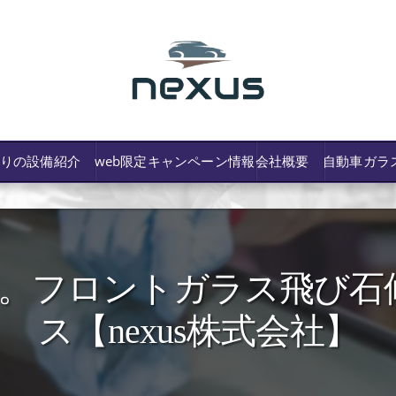
わりの設備紹介
web限定キャンペーン情報
会社概要
自動車ガラ
。フロントガラス飛び石
/費用や保険修理の可否など解説
ス【nexus株式会社】