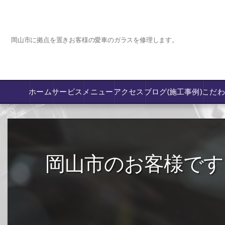
岡山市に拠点を置きお客様の愛車のガラスを修理します。
ホーム
サービス
メニュー
アクセス
ブログ(施工事例)
こだ
コーティング
カーフィルム専門店【nexus岡山】
岡山市のお客様です
フロントガラス飛び石傷/補修修理か交換
鈑金修理･塗装
PPF プロテクションフィルム