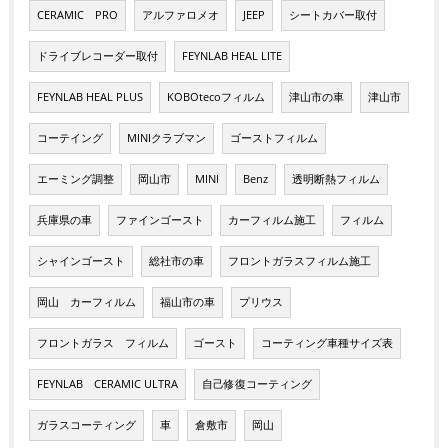
CERAMIC PRO
アルファロメオ
JEEP
シートカバー取付
ドライブレコーダー取付
FEYNLAB HEAL LITE
FEYNLAB HEAL PLUS
KOBOtecoフィルム
津山市の車
津山市
コーテイング
MINIクラブマン
ゴーストフィルム
エーミング調整
岡山市
MINI
Benz
透明断熱フィルム
兵庫県の車
ファインゴースト
カーフィルム施工
フィルム
シャインゴースト
総社市の車
フロントガラスフィルム施工
岡山 カーフィルム
福山市の車
プリウス
フロントガラス フィルム
ゴースト
コーティング車種サイズ表
FEYNLAB CERAMIC ULTRA
自己修復コーティング
ガラスコーティング
車
倉敷市
岡山