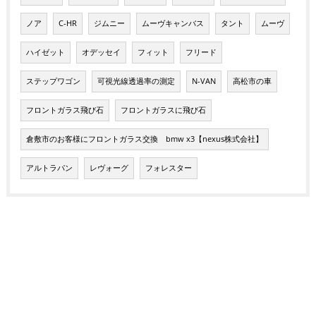
ノア
C-HR
ジムニー
ムーヴキャンバス
タント
ムーヴ
ハイゼット
オデッセイ
フィット
フリード
ステップワゴン
可視光線透過率の測定
N-VAN
高松市の車
フロントガラス飛び石
フロントガラスに飛び石
倉敷市のお客様にフロントガラス交換 bmw x3【nexus株式会社】
アルトラパン
レヴォーグ
フォレスター