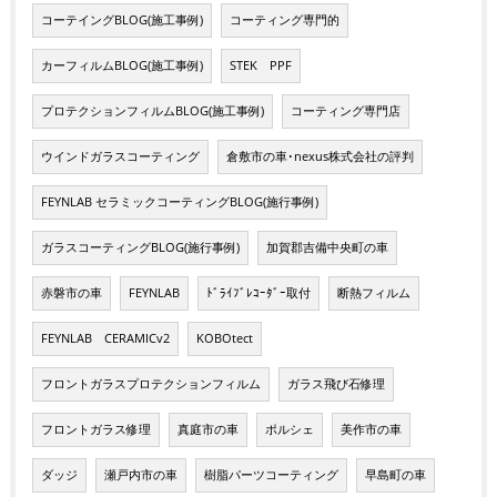
コーテイングBLOG(施工事例)
コーティング専門的
カーフィルムBLOG(施工事例)
STEK PPF
プロテクションフィルムBLOG(施工事例)
コーティング専門店
ウインドガラスコーティング
倉敷市の車･nexus株式会社の評判
FEYNLAB セラミックコーティングBLOG(施行事例)
ガラスコーティングBLOG(施行事例)
加賀郡吉備中央町の車
赤磐市の車
FEYNLAB
ﾄﾞﾗｲﾌﾞﾚｺｰﾀﾞｰ取付
断熱フィルム
FEYNLAB CERAMICv2
KOBOtect
フロントガラスプロテクションフィルム
ガラス飛び石修理
フロントガラス修理
真庭市の車
ポルシェ
美作市の車
ダッジ
瀬戸内市の車
樹脂パーツコーティング
早島町の車