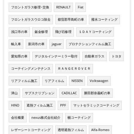
フロントガラス修理･交換
RENAULT
Fiat
フロントガラスウロコ除去
都窪郡早島町の車
撥水コーティング
浅口市の車
鈑金修理
飛び石修理
１ＤＡＹコーティング
輸入車
新潟市の車
jaguar
プロテクションフィルム施工
愛知県の車
デジタルインナーミラー取付
自動車ガラス
トヨタ
コーテイングメンテナンス
ＲＡＮＧＥＲＯＶＥＲ
リアフィルム施工
リアフィルム
NISSEN
Volkswagen
津山
サブスクリプション
CADILLAC
勝田郡奈義町の車
HINO
遮熱フィルム施工
PPF
マットセラミックコーティング
会社概要
nexus株式会社紹介
幌コーテイング
レザーシートコーティング
透明遮熱フィルム
Alfa-Romeo