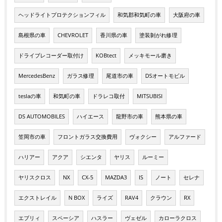
ヘッドライトプロテクションフィル
和気郡和気町の車
大阪府の車
島根県の車
CHEVROLET
香川県の車
塗装剝がれ修理
ドライブレコーダー取付け
KOBtect
メッキモール磨き
MercedesBenz
ガラス修理
尾道市の車
DSオートモビル
teslaの車
和気町の車
ドラレコ取付
MITSUBISI
DS AUTOMOBILES
ハイエース
龍野市の車
熊本県の車
笠岡市の車
フロントガラス交換費用
ヴォクシー
アルファード
ハリアー
アクア
シエンタ
ヤリス
ルーミー
ヤリスクロス
NX
CX-5
MAZDA3
IS
ノート
セレナ
エクストレイル
N BOX
ライズ
RAV4
クラウン
RX
エブリィ
スペーシア
ハスラー
ヴェゼル
カローラクロス