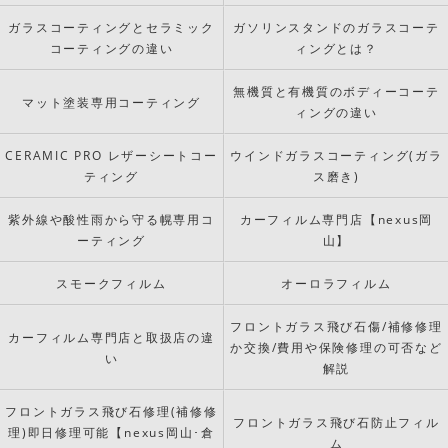
ガラスコーティングとセラミック
ガソリンスタンドのガラスコーテ
コーティングの違い
ィングとは？
無機質と有機質のボディーコーテ
マット塗装専用コーティング
ィングの違い
CERAMIC PRO レザーシートコー
ウインドガラスコーティング(ガラ
ティング
ス磨き)
紫外線や酸性雨から守る幌専用コ
カーフィルム専門店【nexus岡
ーティング
山】
スモークフィルム
オーロラフィルム
フロントガラス飛び石傷/補修修理
カーフィルム専門店と取扱店の違
か交換/費用や保険修理の可否など
い
解説
フロントガラス飛び石修理(補修修
フロントガラス飛び石防止フィル
理)即日修理可能【nexus岡山･倉
ム