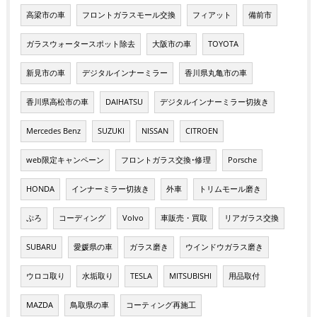
高梁市の車
フロントガラスモール交換
フィアット
備前市
ガラスウォータースポット除去
大阪市の車
TOYOTA
新見市の車
デジタルインナーミラー
香川県丸亀市の車
香川県高松市の車
DAIHATSU
デジタルインナーミラー切抜き
Mercedes Benz
SUZUKI
NISSAN
CITROEN
web限定キャンペーン
フロントガラス交換･修理
Porsche
HONDA
インナーミラー切抜き
外車
トリムモール磨き
ぷろ
コーディング
Volvo
車販売・買取
リアガラス交換
SUBARU
愛媛県の車
ガラス磨き
ウインドウガラス磨き
ウロコ取り
水垢取り
TESLA
MITSUBISHI
用品取付
MAZDA
鳥取県の車
コーティング再施工