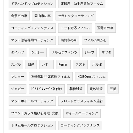
ドアハンドルプロテクション
運転席、助手席遮熱フィルム
倉敷市の車
岡山市の車
セラミックコーティング
コーティングメンテンナンス
ドット対応フィルム
玉野市の車
マット塗装専用コーティング
備前市の車
フィルム剝がし
ダイハツ
シボレー
メルセデスベンツ
ジープ
マツダ
スバル
日産
いすゞ
Ferrari
スズキ
ボルボ
プジョー
運転席助手席遮熱フィルム
KOBOtectフィルム
ジャガー
ﾄﾞﾗｲﾌﾞﾚｺｰﾀﾞｰ取付け
花粉対策
黄砂対策
三菱
マットホイールコーティング
フロントガラスフィルム施行
フロントガラス飛び石修理･交換
ホイールコーティング
トリムモールプロテクション
コーティングメンテナンス