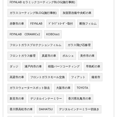
FEYNLAB セラミックコーティングBLOG(施行事例)
ガラスコーティングBLOG(施行事例)
加賀郡吉備中央町の車
赤磐市の車
FEYNLAB
ﾄﾞﾗｲﾌﾞﾚｺｰﾀﾞｰ取付
断熱フィルム
FEYNLAB CERAMICv2
KOBOtect
フロントガラスプロテクションフィルム
ガラス飛び石修理
フロントガラス修理
真庭市の車
ポルシェ
美作市の車
ダッジ
瀬戸内市の車
樹脂パーツコーティング
早島町の車
高梁市の車
フロントガラスモール交換
フィアット
備前市
ガラスウォータースポット除去
大阪市の車
TOYOTA
新見市の車
デジタルインナーミラー
香川県丸亀市の車
香川県高松市の車
DAIHATSU
デジタルインナーミラー切抜き