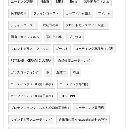
エーミング調整
岡山市
MINI
Benz
透明断熱フィルム
兵庫県の車
ファインゴースト
カーフィルム施工
フィルム
シャインゴースト
総社市の車
フロントガラスフィルム施工
岡山 カーフィルム
福山市の車
プリウス
フロントガラス フィルム
ゴースト
コーティング車種サイズ表
FEYNLAB CERAMIC ULTRA
自己修復コーティング
ガラスコーティング
車
倉敷市
岡山
コーテイングBLOG(施工事例)
コーティング専門的
カーフィルムBLOG(施工事例)
STEK PPF
プロテクションフィルムBLOG(施工事例)
コーティング専門店
ウインドガラスコーティング
倉敷市の車･nexus株式会社の評判