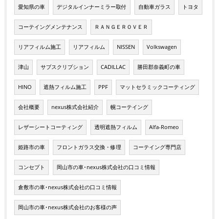
愛知県の車
デジタルインナーミラー取付
自動車ガラス
トヨタ
コーテイングメンテナンス
ＲＡＮＧＥＲＯＶＥＲ
リアフィルム施工
リアフィルム
NISSEN
Volkswagen
津山
サブスクリプション
CADILLAC
勝田郡奈義町の車
HINO
遮熱フィルム施工
PPF
マットセラミックコーティング
会社概要
nexus株式会社紹介
幌コーテイング
レザーシートコーティング
透明遮熱フィルム
Alfa-Romeo
姫路市の車
フロントガラス交換・修理
コーテイング専門店
コンセプト
岡山市の車･nexus株式会社の口コミ情報
倉敷市の車･nexus株式会社の口コミ情報
岡山市の車･nexus株式会社のお客様の声