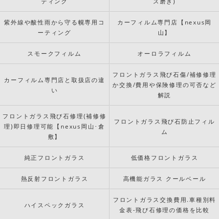
ティング
ス磨き)
紫外線や酸性雨から守る幌専用コ
カーフィルム専門店【nexus岡
ーティング
山】
スモークフィルム
オーロラフィルム
フロントガラス飛び石傷/補修修理
カーフィルム専門店と取扱店の違
か交換/費用や保険修理の可否など
い
解説
フロントガラス飛び石修理(補修修
フロントガラス飛び石防止フィル
理)即日修理可能【nexus岡山･倉
ム
敷】
純正フロントガラス
低価格フロントガラス
熱反射フロントガラス
高機能ガラス クールベール
フロントガラス交換費用.車種別料
ハイスペックガラス
金表-飛び石修理の価格を比較