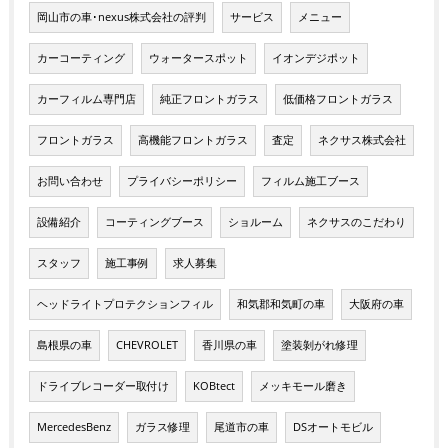
岡山市の車･nexus株式会社の評判
サービス
メニュー
カーコーティング
ウォータースポット
イオンデジポット
カーフィルム専門店
純正フロントガラス
低価格フロントガラス
フロントガラス
高機能フロントガラス
査定
ネクサス株式会社
お問い合わせ
プライバシーポリシー
フィルム施工ブース
設備紹介
コーティングブース
ショルーム
ネクサスのこだわり
スタッフ
施工事例
求人募集
ヘッドライトプロテクションフィル
和気郡和気町の車
大阪府の車
島根県の車
CHEVROLET
香川県の車
塗装剝がれ修理
ドライブレコーダー取付け
KOBtect
メッキモール磨き
MercedesBenz
ガラス修理
尾道市の車
DSオートモビル