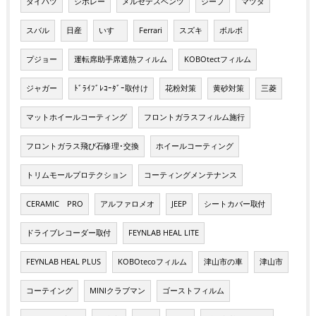
ダイハツ
シボレー
メルセデスベンツ
ジープ
マツダ
スバル
日産
いすゞ
Ferrari
スズキ
ボルボ
プジョー
運転席助手席遮熱フィルム
KOBOtectフィルム
ジャガー
ﾄﾞﾗｲﾌﾞﾚｺｰﾀﾞｰ取付け
花粉対策
黄砂対策
三菱
マットホイールコーティング
フロントガラスフィルム施行
フロントガラス飛び石修理･交換
ホイールコーティング
トリムモールプロテクション
コーティングメンテナンス
CERAMIC PRO
アルファロメオ
JEEP
シートカバー取付
ドライブレコーダー取付
FEYNLAB HEAL LITE
FEYNLAB HEAL PLUS
KOBOtecoフィルム
津山市の車
津山市
コーテイング
MINIクラブマン
ゴーストフィルム