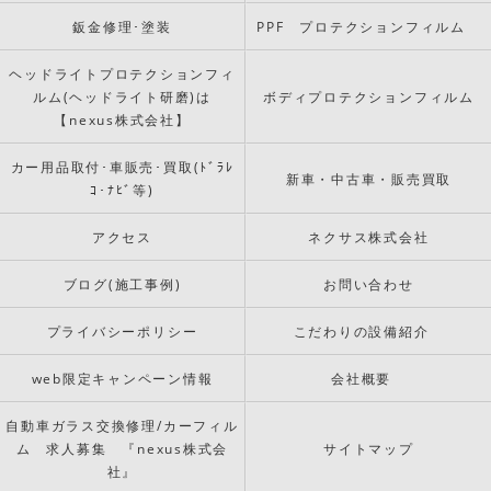
鈑金修理･塗装
PPF プロテクションフィルム
ヘッドライトプロテクションフィ
ルム(ヘッドライト研磨)は
ボディプロテクションフィルム
【nexus株式会社】
カー用品取付･車販売･買取(ﾄﾞﾗﾚ
新車・中古車・販売買取
ｺ･ﾅﾋﾞ等)
アクセス
ネクサス株式会社
ブログ(施工事例)
お問い合わせ
プライバシーポリシー
こだわりの設備紹介
web限定キャンペーン情報
会社概要
自動車ガラス交換修理/カーフィル
ム 求人募集 『nexus株式会
サイトマップ
社』