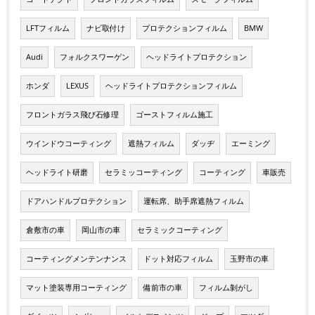
LFTフィルム
ナビ取付け
プロテクションフィルム
BMW
Audi
フォルクスワーゲン
ヘッドライトプロテクション
ホンダ
LEXUS
ヘッドライトプロテクションフィルム
フロントガラス飛び石修理
ゴーストフィルム施工
ウインドウコーティング
遮熱フィルム
ダッヂ
エーミング
ヘッドライト研磨
セラミッコーティング
コーティング
車販売
ドアハンドルプロテクション
運転席、助手席遮熱フィルム
倉敷市の車
岡山市の車
セラミックコーティング
コーティングメンテンナンス
ドット対応フィルム
玉野市の車
マット塗装専用コーティング
備前市の車
フィルム剝がし