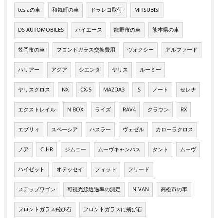
teslaの車
和気町の車
ドラレコ取付
MITSUBISI
DS AUTOMOBILES
ハイエース
龍野市の車
熊本県の車
笠岡市の車
フロントガラス交換費用
ヴォクシー
アルファード
ハリアー
アクア
シエンタ
ヤリス
ルーミー
ヤリスクロス
NX
CX-5
MAZDA3
IS
ノート
セレナ
エクストレイル
N BOX
ライズ
RAV4
クラウン
RX
エブリィ
スペーシア
ハスラー
ヴェゼル
カローラクロス
ノア
C-HR
ジムニー
ムーヴキャンバス
タント
ムーヴ
ハイゼット
オデッセイ
フィット
フリード
ステップワゴン
可視光線透過率の測定
N-VAN
高松市の車
フロントガラス飛び石
フロントガラスに飛び石