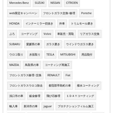
Mercedes Benz
SUZUKI
NISSAN
CITROEN
web限定キャンペーン
フロントガラス交換･修理
Porsche
HONDA
インナーミラー切抜き
外車
トリムモール磨き
ぷろ
コーディング
Volvo
車販売・買取
リアガラス交換
SUBARU
愛媛県の車
ガラス磨き
ウインドウガラス磨き
ウロコ取り
水垢取り
TESLA
MITSUBISHI
用品取付
MAZDA
鳥取県の車
コーティング再施工
フロントガラス修理･交換
RENAULT
Fiat
フロントガラスウロコ除去
都窪郡早島町の車
撥水コーティング
浅口市の車
鈑金修理
飛び石修理
１ＤＡＹコーティング
輸入車
新潟市の車
jaguar
プロテクションフィルム施工