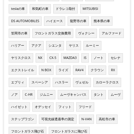
teslaの車
和気町の車
ドラレコ取付
MITSUBISI
DS AUTOMOBILES
ハイエース
龍野市の車
熊本県の車
笠岡市の車
フロントガラス交換費用
ヴォクシー
アルファード
ハリアー
アクア
シエンタ
ヤリス
ルーミー
ヤリスクロス
NX
CX-5
MAZDA3
IS
ノート
セレナ
エクストレイル
N BOX
ライズ
RAV4
クラウン
RX
エブリィ
スペーシア
ハスラー
ヴェゼル
カローラクロス
ノア
C-HR
ジムニー
ムーヴキャンバス
タント
ムーヴ
ハイゼット
オデッセイ
フィット
フリード
ステップワゴン
可視光線透過率の測定
N-VAN
高松市の車
フロントガラス飛び石
フロントガラスに飛び石