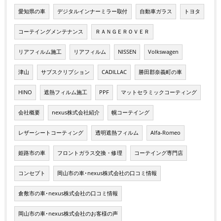
愛知県の車
デジタルインナーミラー取付
自動車ガラス
トヨタ
コーテイングメンテナンス
ＲＡＮＧＥＲＯＶＥＲ
リアフィルム施工
リアフィルム
NISSEN
Volkswagen
津山
サブスクリプション
CADILLAC
勝田郡奈義町の車
HINO
遮熱フィルム施工
PPF
マットセラミックコーティング
会社概要
nexus株式会社紹介
幌コーテイング
レザーシートコーティング
透明遮熱フィルム
Alfa-Romeo
姫路市の車
フロントガラス交換・修理
コーテイング専門店
コンセプト
岡山市の車･nexus株式会社の口コミ情報
倉敷市の車･nexus株式会社の口コミ情報
岡山市の車･nexus株式会社のお客様の声