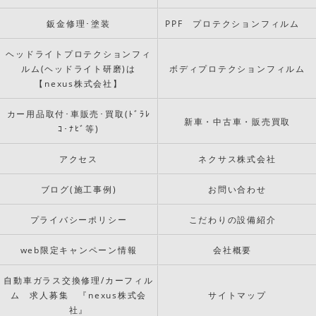
鈑金修理･塗装
PPF プロテクションフィルム
ヘッドライトプロテクションフィ
ルム(ヘッドライト研磨)は
ボディプロテクションフィルム
【nexus株式会社】
カー用品取付･車販売･買取(ﾄﾞﾗﾚ
新車・中古車・販売買取
ｺ･ﾅﾋﾞ等)
アクセス
ネクサス株式会社
ブログ(施工事例)
お問い合わせ
プライバシーポリシー
こだわりの設備紹介
web限定キャンペーン情報
会社概要
自動車ガラス交換修理/カーフィル
ム 求人募集 『nexus株式会
サイトマップ
社』