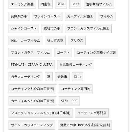
エーミング調整
岡山市
MINI
Benz
透明断熱フィルム
兵庫県の車
ファインゴースト
カーフィルム施工
フィルム
シャインゴースト
総社市の車
フロントガラスフィルム施工
岡山 カーフィルム
福山市の車
プリウス
フロントガラス フィルム
ゴースト
コーティング車種サイズ表
FEYNLAB CERAMIC ULTRA
自己修復コーティング
ガラスコーティング
車
倉敷市
岡山
コーテイングBLOG(施工事例)
コーティング専門的
カーフィルムBLOG(施工事例)
STEK PPF
プロテクションフィルムBLOG(施工事例)
コーティング専門店
ウインドガラスコーティング
倉敷市の車･nexus株式会社の評判