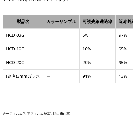
製品名
カラーサンプル
可視光線透過率
近赤外線
HCD-03G
5%
97%
HCD-10G
10%
95%
HCD-20G
20%
95%
(参考)3mmガラス
ー
91%
13%
カーフィルム(リアフィルム施工)
岡山市の車