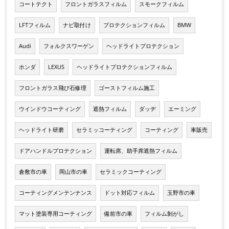
コートテクト
フロントガラスフィルム
スモークフィルム
LFTフィルム
ナビ取付け
プロテクションフィルム
BMW
Audi
フォルクスワーゲン
ヘッドライトプロテクション
ホンダ
LEXUS
ヘッドライトプロテクションフィルム
フロントガラス飛び石修理
ゴーストフィルム施工
ウインドウコーティング
遮熱フィルム
ダッヂ
エーミング
ヘッドライト研磨
セラミッコーティング
コーティング
車販売
ドアハンドルプロテクション
運転席、助手席遮熱フィルム
倉敷市の車
岡山市の車
セラミックコーティング
コーティングメンテンナンス
ドット対応フィルム
玉野市の車
マット塗装専用コーティング
備前市の車
フィルム剝がし