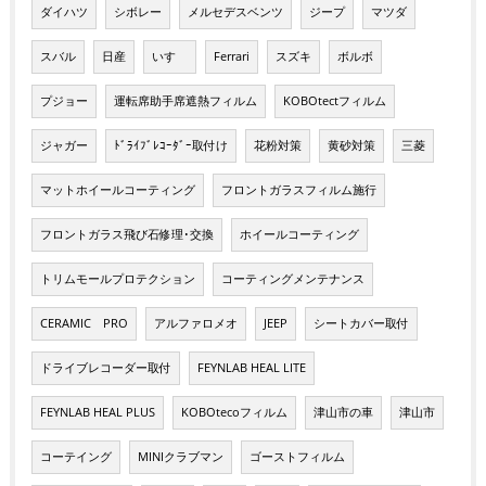
ダイハツ
シボレー
メルセデスベンツ
ジープ
マツダ
スバル
日産
いすゞ
Ferrari
スズキ
ボルボ
プジョー
運転席助手席遮熱フィルム
KOBOtectフィルム
ジャガー
ﾄﾞﾗｲﾌﾞﾚｺｰﾀﾞｰ取付け
花粉対策
黄砂対策
三菱
マットホイールコーティング
フロントガラスフィルム施行
フロントガラス飛び石修理･交換
ホイールコーティング
トリムモールプロテクション
コーティングメンテナンス
CERAMIC PRO
アルファロメオ
JEEP
シートカバー取付
ドライブレコーダー取付
FEYNLAB HEAL LITE
FEYNLAB HEAL PLUS
KOBOtecoフィルム
津山市の車
津山市
コーテイング
MINIクラブマン
ゴーストフィルム