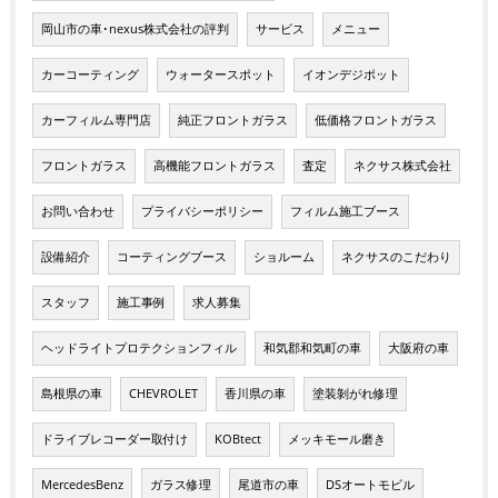
岡山市の車･nexus株式会社の評判
サービス
メニュー
カーコーティング
ウォータースポット
イオンデジポット
カーフィルム専門店
純正フロントガラス
低価格フロントガラス
フロントガラス
高機能フロントガラス
査定
ネクサス株式会社
お問い合わせ
プライバシーポリシー
フィルム施工ブース
設備紹介
コーティングブース
ショルーム
ネクサスのこだわり
スタッフ
施工事例
求人募集
ヘッドライトプロテクションフィル
和気郡和気町の車
大阪府の車
島根県の車
CHEVROLET
香川県の車
塗装剝がれ修理
ドライブレコーダー取付け
KOBtect
メッキモール磨き
MercedesBenz
ガラス修理
尾道市の車
DSオートモビル