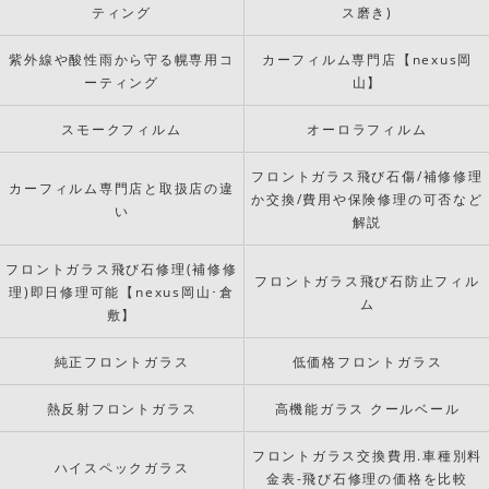
ティング
ス磨き)
紫外線や酸性雨から守る幌専用コ
カーフィルム専門店【nexus岡
ーティング
山】
スモークフィルム
オーロラフィルム
フロントガラス飛び石傷/補修修理
カーフィルム専門店と取扱店の違
か交換/費用や保険修理の可否など
い
解説
フロントガラス飛び石修理(補修修
フロントガラス飛び石防止フィル
理)即日修理可能【nexus岡山･倉
ム
敷】
純正フロントガラス
低価格フロントガラス
熱反射フロントガラス
高機能ガラス クールベール
フロントガラス交換費用.車種別料
ハイスペックガラス
金表-飛び石修理の価格を比較