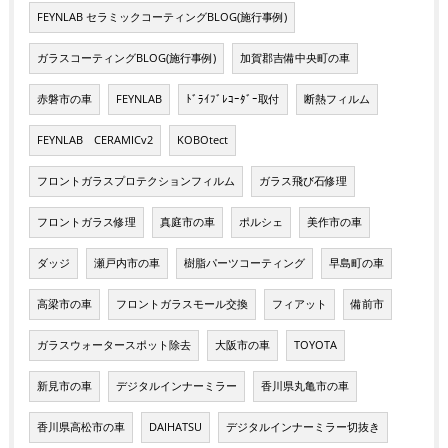
FEYNLAB セラミックコーティングBLOG(施行事例)
ガラスコーティングBLOG(施行事例)
加賀郡吉備中央町の車
赤磐市の車
FEYNLAB
ﾄﾞﾗｲﾌﾞﾚｺｰﾀﾞｰ取付
断熱フィルム
FEYNLAB CERAMICv2
KOBOtect
フロントガラスプロテクションフィルム
ガラス飛び石修理
フロントガラス修理
真庭市の車
ポルシェ
美作市の車
ダッジ
瀬戸内市の車
樹脂パーツコーティング
早島町の車
高梁市の車
フロントガラスモール交換
フィアット
備前市
ガラスウォータースポット除去
大阪市の車
TOYOTA
新見市の車
デジタルインナーミラー
香川県丸亀市の車
香川県高松市の車
DAIHATSU
デジタルインナーミラー切抜き