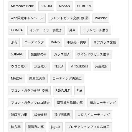
Mercedes Benz
SUZUKI
NISSAN
CITROEN
web限定キャンペーン
フロントガラス交換･修理
Porsche
HONDA
インナーミラー切抜き
外車
トリムモール磨き
ぷろ
コーディング
Volvo
車販売・買取
リアガラス交換
SUBARU
愛媛県の車
ガラス磨き
ウインドウガラス磨き
ウロコ取り
水垢取り
TESLA
MITSUBISHI
用品取付
MAZDA
鳥取県の車
コーティング再施工
フロントガラス修理･交換
RENAULT
Fiat
フロントガラスウロコ除去
都窪郡早島町の車
撥水コーティング
浅口市の車
鈑金修理
飛び石修理
１ＤＡＹコーティング
輸入車
新潟市の車
jaguar
プロテクションフィルム施工