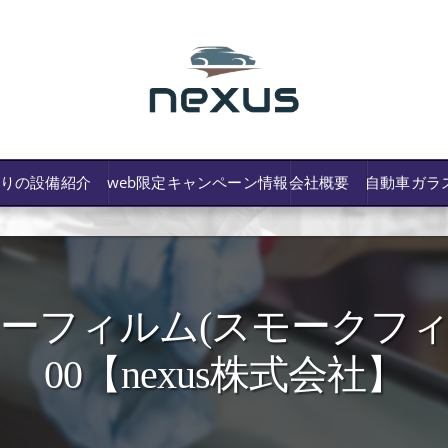
わりの設備紹介
web限定キャンペーン情報
会社概要
自動車ガラ
フィルム(スモークフィルム)
/費用や保険修理の可否など解説
00【nexus株式会社】