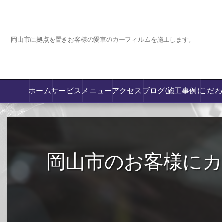
岡山市に拠点を置きお客様の愛車のカーフィルムを施工します。
ホーム
サービス
メニュー
アクセス
ブログ(施工事例)
こだ
コーティング
カーフィルム専門店【nexus岡山】
岡山市のお客様にカー
フロントガラス飛び石傷/補修修理か交換
鈑金修理･塗装
PPF プロテクションフィルム