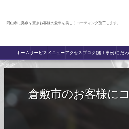
岡山市に拠点を置きお客様の愛車を美しくコーティング施工します。
ホーム
サービス
メニュー
アクセス
ブログ(施工事例)
こだ
コーティング
カーフィルム専門店【nexus岡山】
倉敷市のお客様にコー
フロントガラス飛び石傷/補修修理か交換
鈑金修理･塗装
PPF プロテクションフィルム