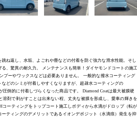
アム
を跳ね返し、水垢、よごれや塵などの付着を防ぐ強力な滑水性能。そし
守る、驚異の耐久力。 メンテナンスも簡単！ダイヤモンドコートの施
ンプーやワックスなどは必要ありません。 一般的な撥水コーティング
トなどのシミが付着しやすくなりますが、超疎水コーティングの
が圧倒的に付着しづらくなった商品です。 Diamond Coatは最大被膜硬
ると溶剤で剥がすことは出来ない程、丈夫な被膜を形成し、愛車の輝き
膜硬度8Hコーティングをトップコート施工しボディから水滴がドロップ（転
コーティングのデメリットであるイオンデポジット（水滴痕）発生を抑