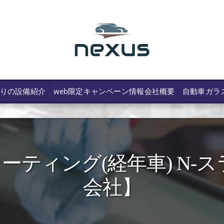
わりの設備紹介
web限定キャンペーン情報
会社概要
自動車ガラ
ティング(経年車) N-スラ
/費用や保険修理の可否など解説
会社】