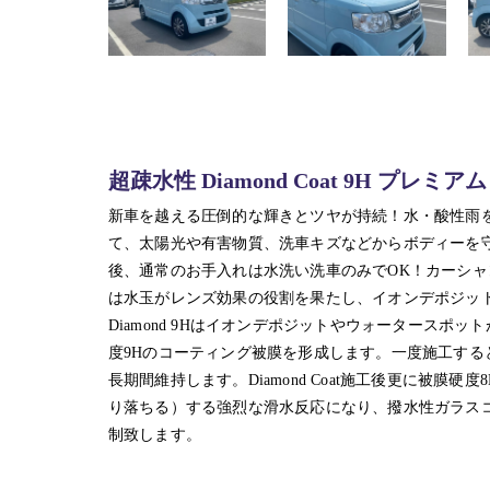
超疎水性 Diamond Coat 9H プレミ
新車を越える圧倒的な輝きとツヤが持続！水・酸性雨
て、太陽光や有害物質、洗車キズなどからボディーを
後、通常のお手入れは水洗い洗車のみでOK！カーシャ
は水玉がレンズ効果の役割を果たし、イオンデポジッ
Diamond 9Hはイオンデポジットやウォータースポット
度9Hのコーティング被膜を形成します。一度施工す
長期間維持します。Diamond Coat施工後更に被
り落ちる）する強烈な滑水反応になり、撥水性ガラス
制致します。