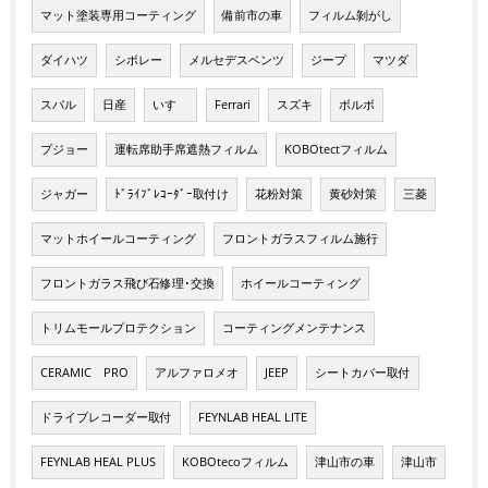
マット塗装専用コーティング
備前市の車
フィルム剝がし
ダイハツ
シボレー
メルセデスベンツ
ジープ
マツダ
スバル
日産
いすゞ
Ferrari
スズキ
ボルボ
プジョー
運転席助手席遮熱フィルム
KOBOtectフィルム
ジャガー
ﾄﾞﾗｲﾌﾞﾚｺｰﾀﾞｰ取付け
花粉対策
黄砂対策
三菱
マットホイールコーティング
フロントガラスフィルム施行
フロントガラス飛び石修理･交換
ホイールコーティング
トリムモールプロテクション
コーティングメンテナンス
CERAMIC PRO
アルファロメオ
JEEP
シートカバー取付
ドライブレコーダー取付
FEYNLAB HEAL LITE
FEYNLAB HEAL PLUS
KOBOtecoフィルム
津山市の車
津山市