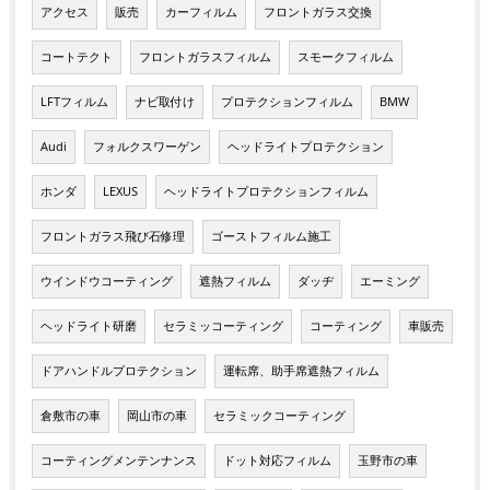
アクセス
販売
カーフィルム
フロントガラス交換
コートテクト
フロントガラスフィルム
スモークフィルム
LFTフィルム
ナビ取付け
プロテクションフィルム
BMW
Audi
フォルクスワーゲン
ヘッドライトプロテクション
ホンダ
LEXUS
ヘッドライトプロテクションフィルム
フロントガラス飛び石修理
ゴーストフィルム施工
ウインドウコーティング
遮熱フィルム
ダッヂ
エーミング
ヘッドライト研磨
セラミッコーティング
コーティング
車販売
ドアハンドルプロテクション
運転席、助手席遮熱フィルム
倉敷市の車
岡山市の車
セラミックコーティング
コーティングメンテンナンス
ドット対応フィルム
玉野市の車