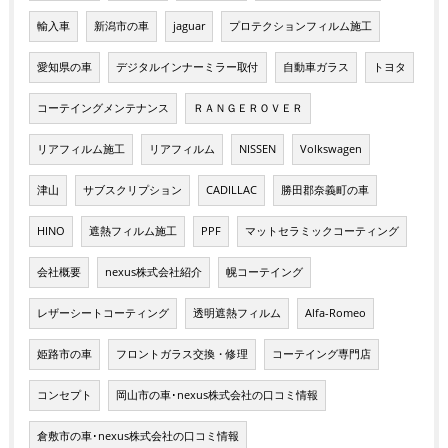
輸入車
新潟市の車
jaguar
プロテクションフィルム施工
愛知県の車
デジタルインナーミラー取付
自動車ガラス
トヨタ
コーテイングメンテナンス
ＲＡＮＧＥＲＯＶＥＲ
リアフィルム施工
リアフィルム
NISSEN
Volkswagen
津山
サブスクリプション
CADILLAC
勝田郡奈義町の車
HINO
遮熱フィルム施工
PPF
マットセラミックコーティング
会社概要
nexus株式会社紹介
幌コーテイング
レザーシートコーティング
透明遮熱フィルム
Alfa-Romeo
姫路市の車
フロントガラス交換・修理
コーテイング専門店
コンセプト
岡山市の車･nexus株式会社の口コミ情報
倉敷市の車･nexus株式会社の口コミ情報