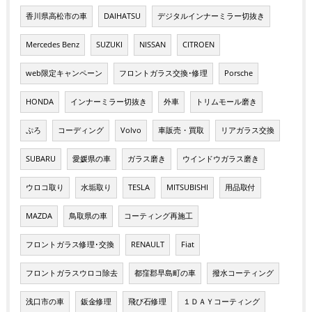
香川県高松市の車
DAIHATSU
デジタルインナーミラー切抜き
Mercedes Benz
SUZUKI
NISSAN
CITROEN
web限定キャンペーン
フロントガラス交換･修理
Porsche
HONDA
インナーミラー切抜き
外車
トリムモール磨き
ぷろ
コーディング
Volvo
車販売・買取
リアガラス交換
SUBARU
愛媛県の車
ガラス磨き
ウインドウガラス磨き
ウロコ取り
水垢取り
TESLA
MITSUBISHI
用品取付
MAZDA
鳥取県の車
コーティング再施工
フロントガラス修理･交換
RENAULT
Fiat
フロントガラスウロコ除去
都窪郡早島町の車
撥水コーティング
浅口市の車
鈑金修理
飛び石修理
１ＤＡＹコーティング