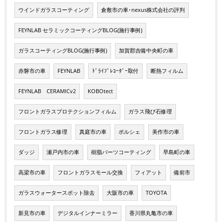
ウインドガラスコーティング
倉敷市の車･nexus株式会社の評判
FEYNLAB セラミックコーティングBLOG(施行事例)
ガラスコーティングBLOG(施行事例)
加賀郡吉備中央町の車
赤磐市の車
FEYNLAB
ﾄﾞﾗｲﾌﾞﾚｺｰﾀﾞｰ取付
断熱フィルム
FEYNLAB CERAMICv2
KOBOtect
フロントガラスプロテクションフィルム
ガラス飛び石修理
フロントガラス修理
真庭市の車
ポルシェ
美作市の車
ダッジ
瀬戸内市の車
樹脂パーツコーティング
早島町の車
高梁市の車
フロントガラスモール交換
フィアット
備前市
ガラスウォータースポット除去
大阪市の車
TOYOTA
新見市の車
デジタルインナーミラー
香川県丸亀市の車