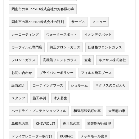
岡山市の車･nexus株式会社のお客様の声
岡山市の車･nexus株式会社の評判
サービス
メニュー
カーコーティング
ウォータースポット
イオンデジポット
カーフィルム専門店
純正フロントガラス
低価格フロントガラス
フロントガラス
高機能フロントガラス
査定
ネクサス株式会社
お問い合わせ
プライバシーポリシー
フィルム施工ブース
設備紹介
コーティングブース
ショルーム
ネクサスのこだわり
スタッフ
施工事例
求人募集
ヘッドライトプロテクションフィル
和気郡和気町の車
大阪府の車
島根県の車
CHEVROLET
香川県の車
塗装剝がれ修理
ドライブレコーダー取付け
KOBtect
メッキモール磨き