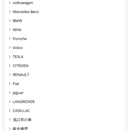
volkswagen
Mercedes Benz
BMW
MINI
Porsche
Volvo
TESLA
CITROEN
RENAULT
Fiat
jaguar
LANDROVER
CADILLAC
浅口市の車
鈑金修理