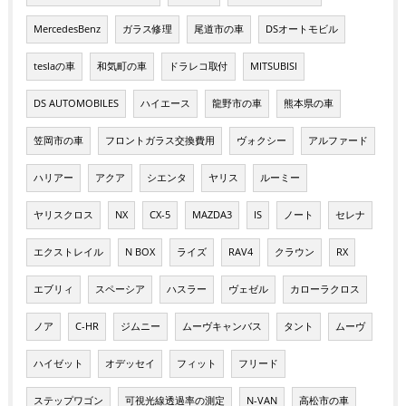
MercedesBenz
ガラス修理
尾道市の車
DSオートモビル
teslaの車
和気町の車
ドラレコ取付
MITSUBISI
DS AUTOMOBILES
ハイエース
龍野市の車
熊本県の車
笠岡市の車
フロントガラス交換費用
ヴォクシー
アルファード
ハリアー
アクア
シエンタ
ヤリス
ルーミー
ヤリスクロス
NX
CX-5
MAZDA3
IS
ノート
セレナ
エクストレイル
N BOX
ライズ
RAV4
クラウン
RX
エブリィ
スペーシア
ハスラー
ヴェゼル
カローラクロス
ノア
C-HR
ジムニー
ムーヴキャンバス
タント
ムーヴ
ハイゼット
オデッセイ
フィット
フリード
ステップワゴン
可視光線透過率の測定
N-VAN
高松市の車