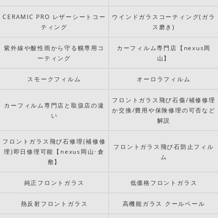
CERAMIC PRO レザーシートコー
ウインドガラスコーティング(ガラ
ティング
ス磨き)
紫外線や酸性雨から守る幌専用コ
カーフィルム専門店【nexus岡
ーティング
山】
スモークフィルム
オーロラフィルム
フロントガラス飛び石傷/補修修理
カーフィルム専門店と取扱店の違
か交換/費用や保険修理の可否など
い
解説
フロントガラス飛び石修理(補修修
フロントガラス飛び石防止フィル
理)即日修理可能【nexus岡山･倉
ム
敷】
純正フロントガラス
低価格フロントガラス
熱反射フロントガラス
高機能ガラス クールベール