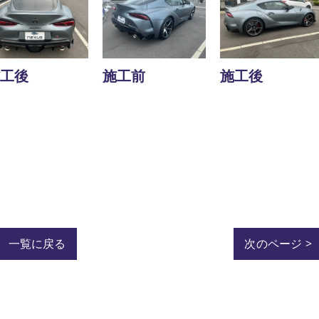
工後
施工前
施工後
一覧に戻る
次のページ >