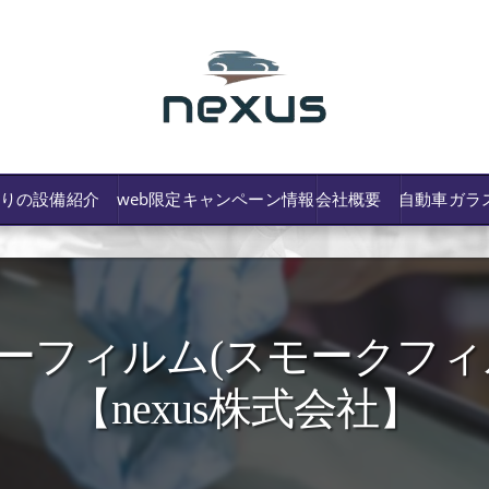
わりの設備紹介
web限定キャンペーン情報
会社概要
自動車ガラ
ーフィルム(スモークフィ
/費用や保険修理の可否など解説
【nexus株式会社】