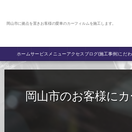
岡山市に拠点を置きお客様の愛車のカーフィルムを施工します。
ホーム
サービス
メニュー
アクセス
ブログ(施工事例)
こだ
コーティング
カーフィルム専門店【nexus岡山】
岡山市のお客様にカ
フロントガラス飛び石傷/補修修理か交換
鈑金修理･塗装
PPF プロテクションフィルム