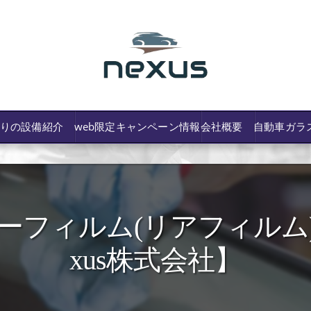
わりの設備紹介
web限定キャンペーン情報
会社概要
自動車ガラ
ーフィルム(リアフィルム)
/費用や保険修理の可否など解説
xus株式会社】