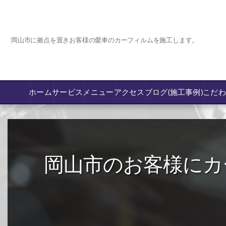
岡山市に拠点を置きお客様の愛車のカーフィルムを施工します。
ホーム
サービス
メニュー
アクセス
ブログ(施工事例)
こだ
コーティング
カーフィルム専門店【nexus岡山】
岡山市のお客様にカ
フロントガラス飛び石傷/補修修理か交換
鈑金修理･塗装
PPF プロテクションフィルム