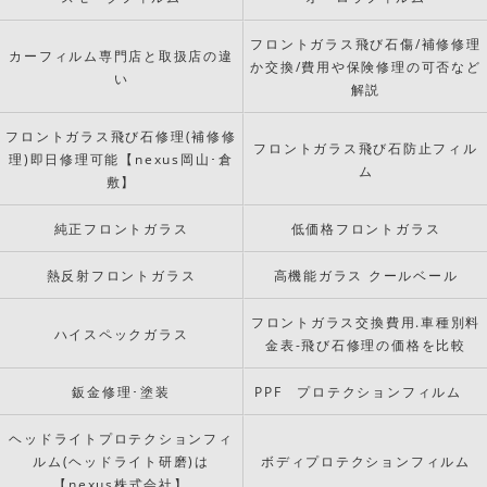
フロントガラス飛び石傷/補修修理
カーフィルム専門店と取扱店の違
か交換/費用や保険修理の可否など
い
解説
フロントガラス飛び石修理(補修修
フロントガラス飛び石防止フィル
理)即日修理可能【nexus岡山･倉
ム
敷】
純正フロントガラス
低価格フロントガラス
熱反射フロントガラス
高機能ガラス クールベール
フロントガラス交換費用.車種別料
ハイスペックガラス
金表-飛び石修理の価格を比較
鈑金修理･塗装
PPF プロテクションフィルム
ヘッドライトプロテクションフィ
ルム(ヘッドライト研磨)は
ボディプロテクションフィルム
【nexus株式会社】