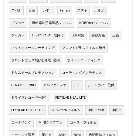
スバル
日産
いすゞ
Ferrari
スズキ
ボルボ
プジョー
運転席助手席遮熱フィルム
KOBOtectフィルム
ジャガー
ﾄﾞﾗｲﾌﾞﾚｺｰﾀﾞｰ取付け
花粉対策
黄砂対策
三菱
マットホイールコーティング
フロントガラスフィルム施行
フロントガラス飛び石修理･交換
ホイールコーティング
トリムモールプロテクション
コーティングメンテナンス
CERAMIC PRO
アルファロメオ
JEEP
シートカバー取付
ドライブレコーダー取付
FEYNLAB HEAL LITE
FEYNLAB HEAL PLUS
KOBOtecoフィルム
津山市の車
津山市
コーテイング
MINIクラブマン
ゴーストフィルム
エーミング調整
岡山市
MINI
Benz
透明断熱フィルム