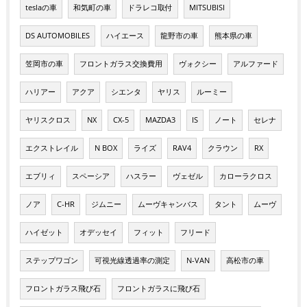
teslaの車
和気町の車
ドラレコ取付
MITSUBISI
DS AUTOMOBILES
ハイエース
龍野市の車
熊本県の車
笠岡市の車
フロントガラス交換費用
ヴォクシー
アルファード
ハリアー
アクア
シエンタ
ヤリス
ルーミー
ヤリスクロス
NX
CX-5
MAZDA3
IS
ノート
セレナ
エクストレイル
N BOX
ライズ
RAV4
クラウン
RX
エブリィ
スペーシア
ハスラー
ヴェゼル
カローラクロス
ノア
C-HR
ジムニー
ムーヴキャンバス
タント
ムーヴ
ハイゼット
オデッセイ
フィット
フリード
ステップワゴン
可視光線透過率の測定
N-VAN
高松市の車
フロントガラス飛び石
フロントガラスに飛び石