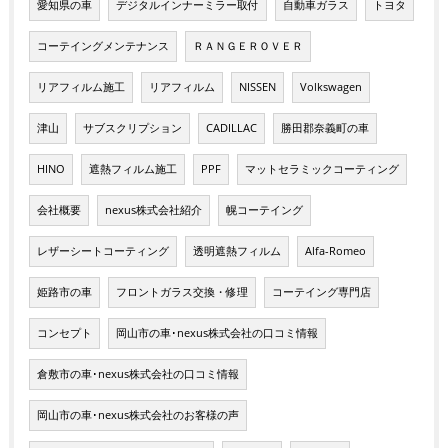
愛知県の車
デジタルインナーミラー取付
自動車ガラス
トヨタ
コーテイングメンテナンス
ＲＡＮＧＥＲＯＶＥＲ
リアフィルム施工
リアフィルム
NISSEN
Volkswagen
津山
サブスクリプション
CADILLAC
勝田郡奈義町の車
HINO
遮熱フィルム施工
PPF
マットセラミックコーティング
会社概要
nexus株式会社紹介
幌コーテイング
レザーシートコーティング
透明遮熱フィルム
Alfa-Romeo
姫路市の車
フロントガラス交換・修理
コーテイング専門店
コンセプト
岡山市の車･nexus株式会社の口コミ情報
倉敷市の車･nexus株式会社の口コミ情報
岡山市の車･nexus株式会社のお客様の声