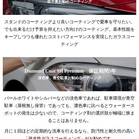
低予算お勧めコーティング
スタンドのコーティングより良いコーティングで愛車を守りたい。
でも出来るだけ予算を抑えたい方向けのコーティング。基本性能を
キープしつつも優れたコストパフォーマンスを実現したガラスコー
ティング
Diamond Coat 9H Premium 保証期間5年
淡色車、青空駐車お勧めコーティング
パールホワイトやシルバーなどの淡色車であれば、駐車環境が青空
駐車（屋根無し保管）であっても、濃色車に比べるとウォータース
ポットの発生は少ないので、コーティング剤の選択肢が極端に狭ま
ることはありません。
月に１回ほどの定期的な洗車を行えるなら、防汚性と耐久性の高い
「疎水性ガラスコーティング」がお勧めです。