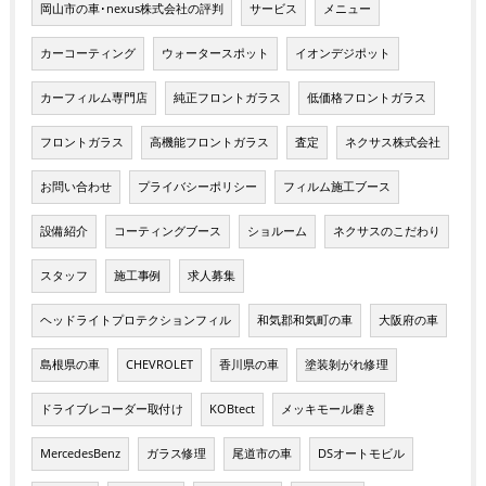
岡山市の車･nexus株式会社の評判
サービス
メニュー
カーコーティング
ウォータースポット
イオンデジポット
カーフィルム専門店
純正フロントガラス
低価格フロントガラス
フロントガラス
高機能フロントガラス
査定
ネクサス株式会社
お問い合わせ
プライバシーポリシー
フィルム施工ブース
設備紹介
コーティングブース
ショルーム
ネクサスのこだわり
スタッフ
施工事例
求人募集
ヘッドライトプロテクションフィル
和気郡和気町の車
大阪府の車
島根県の車
CHEVROLET
香川県の車
塗装剝がれ修理
ドライブレコーダー取付け
KOBtect
メッキモール磨き
MercedesBenz
ガラス修理
尾道市の車
DSオートモビル