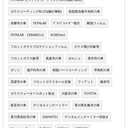
ガラスコーティングBLOG(施行事例)
加賀郡吉備中央町の車
赤磐市の車
FEYNLAB
ﾄﾞﾗｲﾌﾞﾚｺｰﾀﾞｰ取付
断熱フィルム
FEYNLAB CERAMICv2
KOBOtect
フロントガラスプロテクションフィルム
ガラス飛び石修理
フロントガラス修理
真庭市の車
ポルシェ
美作市の車
ダッジ
瀬戸内市の車
樹脂パーツコーティング
早島町の車
高梁市の車
フロントガラスモール交換
フィアット
備前市
ガラスウォータースポット除去
大阪市の車
TOYOTA
新見市の車
デジタルインナーミラー
香川県丸亀市の車
香川県高松市の車
DAIHATSU
デジタルインナーミラー切抜き