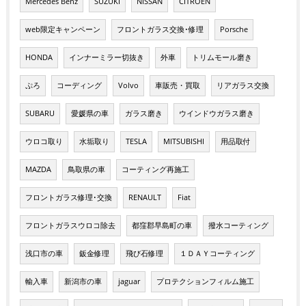
Mercedes Benz
SUZUKI
NISSAN
CITROEN
web限定キャンペーン
フロントガラス交換･修理
Porsche
HONDA
インナーミラー切抜き
外車
トリムモール磨き
ぷろ
コーディング
Volvo
車販売・買取
リアガラス交換
SUBARU
愛媛県の車
ガラス磨き
ウインドウガラス磨き
ウロコ取り
水垢取り
TESLA
MITSUBISHI
用品取付
MAZDA
鳥取県の車
コーティング再施工
フロントガラス修理･交換
RENAULT
Fiat
フロントガラスウロコ除去
都窪郡早島町の車
撥水コーティング
浅口市の車
鈑金修理
飛び石修理
１ＤＡＹコーティング
輸入車
新潟市の車
jaguar
プロテクションフィルム施工