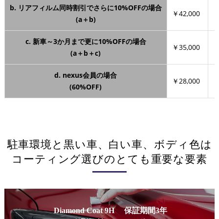
b. リアフィルム同時割引でさらに10%OFFの場合
￥42,000
￥
(a＋b)
c. 新車～3か月まで更に10%OFFの場合
￥35,000
￥
(a＋b＋c)
d. nexus会員の場合
￥28,000
￥
(60%OFF)
駐車環境と黒い車、白い車、ボディ色は
コーティング選びのとても重要な要素
Diamond Coat 9H 保証期間3年