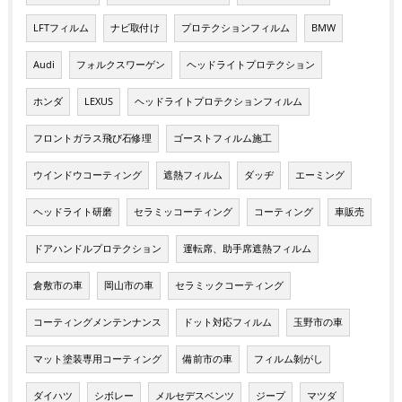
LFTフィルム
ナビ取付け
プロテクションフィルム
BMW
Audi
フォルクスワーゲン
ヘッドライトプロテクション
ホンダ
LEXUS
ヘッドライトプロテクションフィルム
フロントガラス飛び石修理
ゴーストフィルム施工
ウインドウコーティング
遮熱フィルム
ダッヂ
エーミング
ヘッドライト研磨
セラミッコーティング
コーティング
車販売
ドアハンドルプロテクション
運転席、助手席遮熱フィルム
倉敷市の車
岡山市の車
セラミックコーティング
コーティングメンテンナンス
ドット対応フィルム
玉野市の車
マット塗装専用コーティング
備前市の車
フィルム剝がし
ダイハツ
シボレー
メルセデスベンツ
ジープ
マツダ