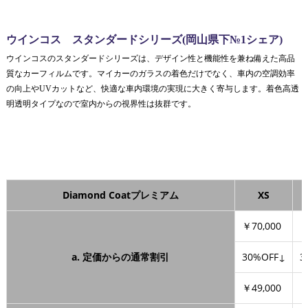
ウインコス スタンダードシリーズ(岡山県下№1シェア)
ウインコスのスタンダードシリーズは、デザイン性と機能性を兼ね備えた高品
質なカーフィルムです。マイカーのガラスの着色だけでなく、車内の空調効率
の向上やUVカットなど、快適な車内環境の実現に大きく寄与します。着色高透
明透明タイプなので室内からの視界性は抜群です。
Diamond Coatプレミアム
XS
￥70,000
￥
a. 定価からの通常割引
30%OFF↓
3
￥49,000
￥