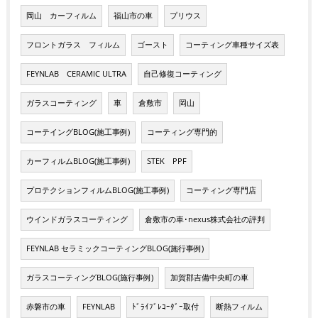
岡山 カーフィルム
福山市の車
プリウス
フロントガラス フィルム
ゴースト
コーティング車種サイズ表
FEYNLAB CERAMIC ULTRA
自己修復コーティング
ガラスコーティング
車
倉敷市
岡山
コーテイングBLOG(施工事例)
コーティング専門的
カーフィルムBLOG(施工事例)
STEK PPF
プロテクションフィルムBLOG(施工事例)
コーティング専門店
ウインドガラスコーティング
倉敷市の車･nexus株式会社の評判
FEYNLAB セラミックコーティングBLOG(施行事例)
ガラスコーティングBLOG(施行事例)
加賀郡吉備中央町の車
赤磐市の車
FEYNLAB
ﾄﾞﾗｲﾌﾞﾚｺｰﾀﾞｰ取付
断熱フィルム