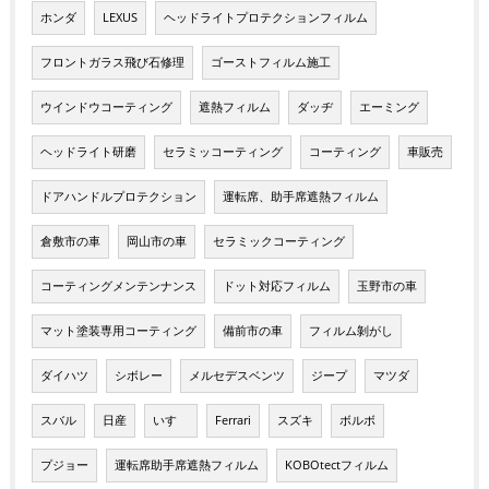
ホンダ
LEXUS
ヘッドライトプロテクションフィルム
フロントガラス飛び石修理
ゴーストフィルム施工
ウインドウコーティング
遮熱フィルム
ダッヂ
エーミング
ヘッドライト研磨
セラミッコーティング
コーティング
車販売
ドアハンドルプロテクション
運転席、助手席遮熱フィルム
倉敷市の車
岡山市の車
セラミックコーティング
コーティングメンテンナンス
ドット対応フィルム
玉野市の車
マット塗装専用コーティング
備前市の車
フィルム剝がし
ダイハツ
シボレー
メルセデスベンツ
ジープ
マツダ
スバル
日産
いすゞ
Ferrari
スズキ
ボルボ
プジョー
運転席助手席遮熱フィルム
KOBOtectフィルム