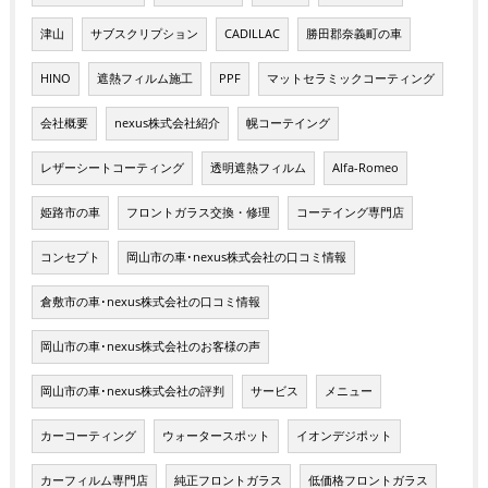
津山
サブスクリプション
CADILLAC
勝田郡奈義町の車
HINO
遮熱フィルム施工
PPF
マットセラミックコーティング
会社概要
nexus株式会社紹介
幌コーテイング
レザーシートコーティング
透明遮熱フィルム
Alfa-Romeo
姫路市の車
フロントガラス交換・修理
コーテイング専門店
コンセプト
岡山市の車･nexus株式会社の口コミ情報
倉敷市の車･nexus株式会社の口コミ情報
岡山市の車･nexus株式会社のお客様の声
岡山市の車･nexus株式会社の評判
サービス
メニュー
カーコーティング
ウォータースポット
イオンデジポット
カーフィルム専門店
純正フロントガラス
低価格フロントガラス