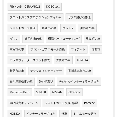
FEYNLAB CERAMICv2
KOBOtect
フロントガラスプロテクションフィルム
ガラス飛び石修理
フロントガラス修理
真庭市の車
ポルシェ
美作市の車
ダッジ
瀬戸内市の車
樹脂パーツコーティング
早島町の車
高梁市の車
フロントガラスモール交換
フィアット
備前市
ガラスウォータースポット除去
大阪市の車
TOYOTA
新見市の車
デジタルインナーミラー
香川県丸亀市の車
香川県高松市の車
DAIHATSU
デジタルインナーミラー切抜き
Mercedes Benz
SUZUKI
NISSAN
CITROEN
web限定キャンペーン
フロントガラス交換･修理
Porsche
HONDA
インナーミラー切抜き
外車
トリムモール磨き