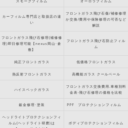
スモークフィルム
オーロラフィルム
フロントガラス飛び石傷/補修修理
カーフィルム専門店と取扱店の違
か交換/費用や保険修理の可否など
い
解説
フロントガラス飛び石修理(補修修
フロントガラス飛び石防止フィル
理)即日修理可能【nexus岡山･倉
ム
敷】
純正フロントガラス
低価格フロントガラス
熱反射フロントガラス
高機能ガラス クールベール
フロントガラス交換費用.車種別料
ハイスペックガラス
金表-飛び石修理の価格を比較
鈑金修理･塗装
PPF プロテクションフィルム
ヘッドライトプロテクションフィ
ルム(ヘッドライト研磨)は
ボディプロテクションフィルム