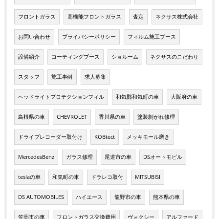
フロントガラス
高機能フロントガラス
査定
ネクサス株式会社
お問い合わせ
プライバシーポリシー
フィルム施工ブース
設備紹介
コーティングブース
ショルーム
ネクサスのこだわり
スタッフ
施工事例
求人募集
ヘッドライトプロテクションフィル
和気郡和気町の車
大阪府の車
島根県の車
CHEVROLET
香川県の車
塗装剝がれ修理
ドライブレコーダー取付け
KOBtect
メッキモール磨き
MercedesBenz
ガラス修理
尾道市の車
DSオートモビル
teslaの車
和気町の車
ドラレコ取付
MITSUBISI
DS AUTOMOBILES
ハイエース
龍野市の車
熊本県の車
笠岡市の車
フロントガラス交換費用
ヴォクシー
アルファード