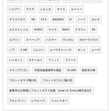
ハリアー
アクア
シエンタ
ヤリス
ルーミー
ヤリスクロス
NX
CX-5
MAZDA3
IS
ノート
セレナ
エクストレイル
N BOX
ライズ
RAV4
クラウン
RX
エブリィ
スペーシア
ハスラー
ヴェゼル
カローラクロス
ノア
C-HR
ジムニー
ムーヴキャンバス
タント
ムーヴ
ハイゼット
オデッセイ
フィット
フリード
ステップワゴン
可視光線透過率の測定
N-VAN
高松市の車
フロントガラス飛び石
フロントガラスに飛び石
倉敷市のお客様にフロントガラス交換 bmw x3【nexus株式会社】
アルトラパン
レヴォーグ
フォレスター