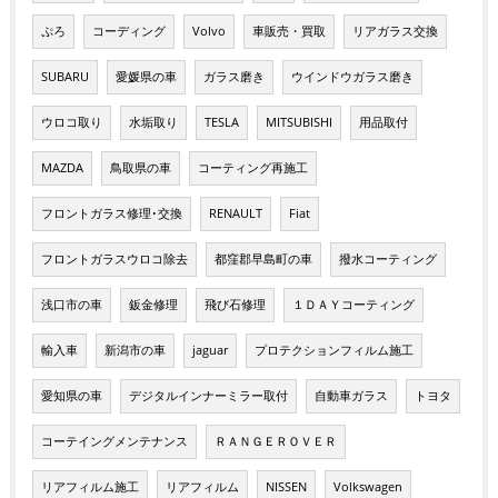
ぷろ
コーディング
Volvo
車販売・買取
リアガラス交換
SUBARU
愛媛県の車
ガラス磨き
ウインドウガラス磨き
ウロコ取り
水垢取り
TESLA
MITSUBISHI
用品取付
MAZDA
鳥取県の車
コーティング再施工
フロントガラス修理･交換
RENAULT
Fiat
フロントガラスウロコ除去
都窪郡早島町の車
撥水コーティング
浅口市の車
鈑金修理
飛び石修理
１ＤＡＹコーティング
輸入車
新潟市の車
jaguar
プロテクションフィルム施工
愛知県の車
デジタルインナーミラー取付
自動車ガラス
トヨタ
コーテイングメンテナンス
ＲＡＮＧＥＲＯＶＥＲ
リアフィルム施工
リアフィルム
NISSEN
Volkswagen