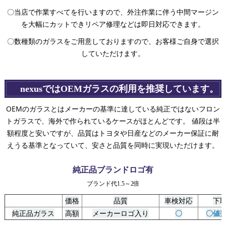
〇当店で作業すべてを行いますので、外注作業に伴う中間マージン
を大幅にカットできリペア修理などは即日対応できます。
〇数種類のガラスをご用意しておりますので、お客様ご自身で選択
していただけます。
nexusではOEMガラスの利用を推奨しています。
OEMのガラスとはメーカーの基準に達している純正ではないフロン
トガラスで、海外で作られているケースがほとんどです。 値段は半
額程度と安いですが、品質はトヨタや日産などのメーカー保証に耐
えうる基準となっていて、安さと品質を同時に実現いただけます。
純正品ブランドロゴ有
ブランド代1.5～2倍
価格
品質
車検対応
下
純正品ガラス
高額
メーカーロゴ入り
〇
〇値