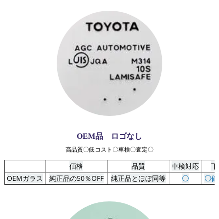
OEM品 ロゴなし
高品質〇低コスト〇車検〇査定〇
価格
品質
車検対応
下
OEMガラス
純正品の50％OFF
純正品とほぼ同等
〇
〇値