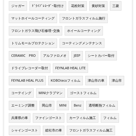
ジャガー
ﾄﾞﾗｲﾌﾞﾚｺｰﾀﾞｰ取付け
花粉対策
黄砂対策
三菱
マットホイールコーティング
フロントガラスフィルム施行
フロントガラス飛び石修理･交換
ホイールコーティング
トリムモールプロテクション
コーティングメンテナンス
CERAMIC PRO
アルファロメオ
JEEP
シートカバー取付
ドライブレコーダー取付
FEYNLAB HEAL LITE
FEYNLAB HEAL PLUS
KOBOtecoフィルム
津山市の車
津山市
コーテイング
MINIクラブマン
ゴーストフィルム
エーミング調整
岡山市
MINI
Benz
透明断熱フィルム
兵庫県の車
ファインゴースト
カーフィルム施工
フィルム
シャインゴースト
総社市の車
フロントガラスフィルム施工