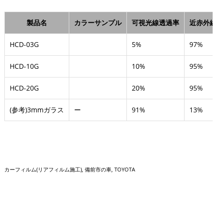
製品名
カラーサンプル
可視光線透過率
近赤外線
HCD-03G
5%
97%
HCD-10G
10%
95%
HCD-20G
20%
95%
(参考)3mmガラス
ー
91%
13%
カーフィルム(リアフィルム施工)
備前市の車
TOYOTA