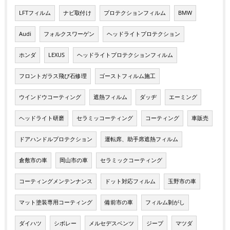
LFTフィルム
ナビ取付け
プロテクションフィルム
BMW
Audi
フォルクスワーゲン
ヘッドライトプロテクション
ホンダ
LEXUS
ヘッドライトプロテクションフィルム
フロントガラス飛び石修理
ゴーストフィルム施工
ウインドウコーティング
遮熱フィルム
ダッヂ
エーミング
ヘッドライト研磨
セラミッコーティング
コーティング
車販売
ドアハンドルプロテクション
運転席、助手席遮熱フィルム
倉敷市の車
岡山市の車
セラミックコーティング
コーティングメンテンナンス
ドット対応フィルム
玉野市の車
マット塗装専用コーティング
備前市の車
フィルム剝がし
ダイハツ
シボレー
メルセデスベンツ
ジープ
マツダ