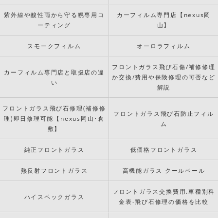
紫外線や酸性雨から守る幌専用コ
カーフィルム専門店【nexus岡
ーティング
山】
スモークフィルム
オーロラフィルム
フロントガラス飛び石傷/補修修理
カーフィルム専門店と取扱店の違
か交換/費用や保険修理の可否など
い
解説
フロントガラス飛び石修理(補修修
フロントガラス飛び石防止フィル
理)即日修理可能【nexus岡山･倉
ム
敷】
純正フロントガラス
低価格フロントガラス
熱反射フロントガラス
高機能ガラス クールベール
フロントガラス交換費用.車種別料
ハイスペックガラス
金表-飛び石修理の価格を比較