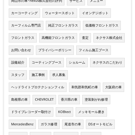
岡山市の車･nexus株式会社の評判
サービス
メニュー
カーコーティング
ウォータースポット
イオンデジポット
カーフィルム専門店
純正フロントガラス
低価格フロントガラス
フロントガラス
高機能フロントガラス
査定
ネクサス株式会社
お問い合わせ
プライバシーポリシー
フィルム施工ブース
設備紹介
コーティングブース
ショルーム
ネクサスのこだわり
スタッフ
施工事例
求人募集
ヘッドライトプロテクションフィル
和気郡和気町の車
大阪府の車
島根県の車
CHEVROLET
香川県の車
塗装剝がれ修理
ドライブレコーダー取付け
KOBtect
メッキモール磨き
MercedesBenz
ガラス修理
尾道市の車
DSオートモビル