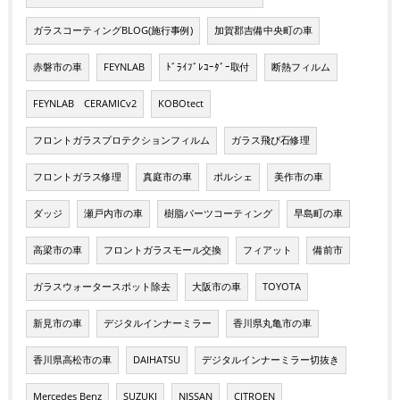
ガラスコーティングBLOG(施行事例)
加賀郡吉備中央町の車
赤磐市の車
FEYNLAB
ﾄﾞﾗｲﾌﾞﾚｺｰﾀﾞｰ取付
断熱フィルム
FEYNLAB CERAMICv2
KOBOtect
フロントガラスプロテクションフィルム
ガラス飛び石修理
フロントガラス修理
真庭市の車
ポルシェ
美作市の車
ダッジ
瀬戸内市の車
樹脂パーツコーティング
早島町の車
高梁市の車
フロントガラスモール交換
フィアット
備前市
ガラスウォータースポット除去
大阪市の車
TOYOTA
新見市の車
デジタルインナーミラー
香川県丸亀市の車
香川県高松市の車
DAIHATSU
デジタルインナーミラー切抜き
Mercedes Benz
SUZUKI
NISSAN
CITROEN