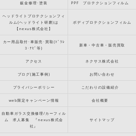
鈑金修理･塗装
PPF プロテクションフィルム
ヘッドライトプロテクションフィ
ルム(ヘッドライト研磨)は
ボディプロテクションフィルム
【nexus株式会社】
カー用品取付･車販売･買取(ﾄﾞﾗﾚ
新車・中古車・販売買取
ｺ･ﾅﾋﾞ等)
アクセス
ネクサス株式会社
ブログ(施工事例)
お問い合わせ
プライバシーポリシー
こだわりの設備紹介
web限定キャンペーン情報
会社概要
自動車ガラス交換修理/カーフィル
ム 求人募集 『nexus株式会
サイトマップ
社』