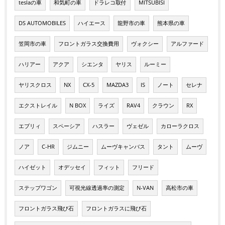
teslaの車
和気町の車
ドラレコ取付
MITSUBISI
DS AUTOMOBILES
ハイエース
龍野市の車
熊本県の車
笠岡市の車
フロントガラス交換費用
ヴォクシー
アルファード
ハリアー
アクア
シエンタ
ヤリス
ルーミー
ヤリスクロス
NX
CX-5
MAZDA3
IS
ノート
セレナ
エクストレイル
N BOX
ライズ
RAV4
クラウン
RX
エブリィ
スペーシア
ハスラー
ヴェゼル
カローラクロス
ノア
C-HR
ジムニー
ムーヴキャンバス
タント
ムーヴ
ハイゼット
オデッセイ
フィット
フリード
ステップワゴン
可視光線透過率の測定
N-VAN
高松市の車
フロントガラス飛び石
フロントガラスに飛び石