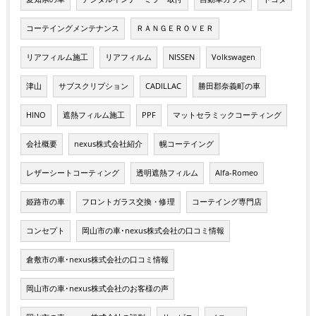
コーテイングメンテナンス
ＲＡＮＧＥＲＯＶＥＲ
リアフィルム施工
リアフィルム
NISSEN
Volkswagen
津山
サブスクリプション
CADILLAC
勝田郡奈義町の車
HINO
遮熱フィルム施工
PPF
マットセラミックコーティング
会社概要
nexus株式会社紹介
幌コーテイング
レザーシートコーティング
透明遮熱フィルム
Alfa-Romeo
姫路市の車
フロントガラス交換・修理
コーテイング専門店
コンセプト
岡山市の車･nexus株式会社の口コミ情報
倉敷市の車･nexus株式会社の口コミ情報
岡山市の車･nexus株式会社のお客様の声