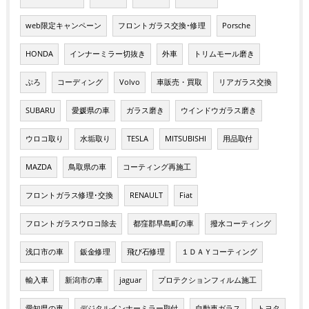
web限定キャンペーン
フロントガラス交換･修理
Porsche
HONDA
インナーミラー切抜き
外車
トリムモール磨き
ぷろ
コーディング
Volvo
車販売・買取
リアガラス交換
SUBARU
愛媛県の車
ガラス磨き
ウインドウガラス磨き
ウロコ取り
水垢取り
TESLA
MITSUBISHI
用品取付
MAZDA
鳥取県の車
コーティング再施工
フロントガラス修理･交換
RENAULT
Fiat
フロントガラスウロコ除去
都窪郡早島町の車
撥水コーティング
浅口市の車
鈑金修理
飛び石修理
１ＤＡＹコーティング
輸入車
新潟市の車
jaguar
プロテクションフィルム施工
愛知県の車
デジタルインナーミラー取付
自動車ガラス
トヨタ