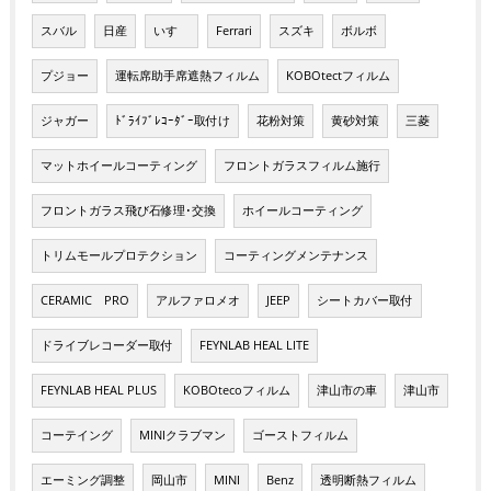
スバル
日産
いすゞ
Ferrari
スズキ
ボルボ
プジョー
運転席助手席遮熱フィルム
KOBOtectフィルム
ジャガー
ﾄﾞﾗｲﾌﾞﾚｺｰﾀﾞｰ取付け
花粉対策
黄砂対策
三菱
マットホイールコーティング
フロントガラスフィルム施行
フロントガラス飛び石修理･交換
ホイールコーティング
トリムモールプロテクション
コーティングメンテナンス
CERAMIC PRO
アルファロメオ
JEEP
シートカバー取付
ドライブレコーダー取付
FEYNLAB HEAL LITE
FEYNLAB HEAL PLUS
KOBOtecoフィルム
津山市の車
津山市
コーテイング
MINIクラブマン
ゴーストフィルム
エーミング調整
岡山市
MINI
Benz
透明断熱フィルム