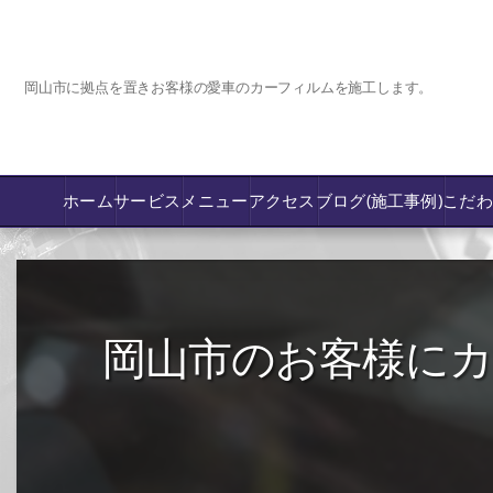
岡山市に拠点を置きお客様の愛車のカーフィルムを施工します。
ホーム
サービス
メニュー
アクセス
ブログ(施工事例)
こだ
コーティング
カーフィルム専門店【nexus岡山】
岡山市のお客様にカーフ
フロントガラス飛び石傷/補修修理か交換
鈑金修理･塗装
PPF プロテクションフィルム