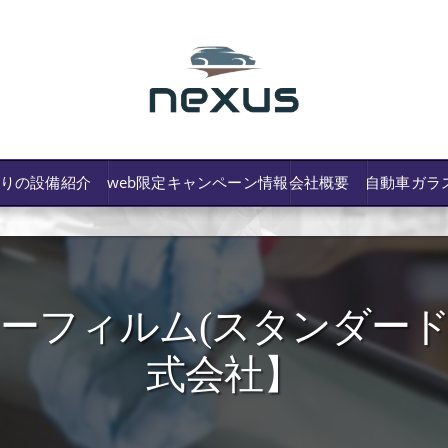
わりの設備紹介
web限定キャンペーン情報
会社概要
自動車ガラ
ィルム(スタンダード７％)
/費用や保険修理の可否など解説
式会社】