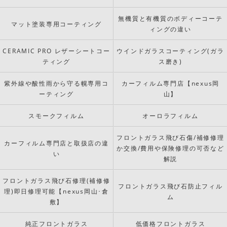
無機質と有機質のボディーコーテ
マット塗装専用コーティング
ィングの違い
CERAMIC PRO レザーシートコー
ウインドガラスコーティング(ガラ
ティング
ス磨き)
紫外線や酸性雨から守る幌専用コ
カーフィルム専門店【nexus岡
ーティング
山】
スモークフィルム
オーロラフィルム
フロントガラス飛び石傷/補修修理
カーフィルム専門店と取扱店の違
か交換/費用や保険修理の可否など
い
解説
フロントガラス飛び石修理(補修修
フロントガラス飛び石防止フィル
理)即日修理可能【nexus岡山･倉
ム
敷】
純正フロントガラス
低価格フロントガラス