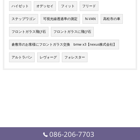
ハイゼット
オデッセイ
フィット
フリード
ステップワゴン
可視光線透過率の測定
N-VAN
高松市の車
フロントガラス飛び石
フロントガラスに飛び石
倉敷市のお客様にフロントガラス交換 bmw x3【nexus株式会社】
アルトラパン
レヴォーグ
フォレスター
086-206-7703