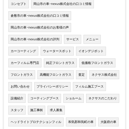
コンセプト
岡山市の車･nexus株式会社の口コミ情報
倉敷市の車･nexus株式会社の口コミ情報
岡山市の車･nexus株式会社のお客様の声
岡山市の車･nexus株式会社の評判
サービス
メニュー
カーコーティング
ウォータースポット
イオンデジポット
カーフィルム専門店
純正フロントガラス
低価格フロントガラス
フロントガラス
高機能フロントガラス
査定
ネクサス株式会社
お問い合わせ
プライバシーポリシー
フィルム施工ブース
設備紹介
コーティングブース
ショルーム
ネクサスのこだわり
スタッフ
施工事例
求人募集
ヘッドライトプロテクションフィル
和気郡和気町の車
大阪府の車