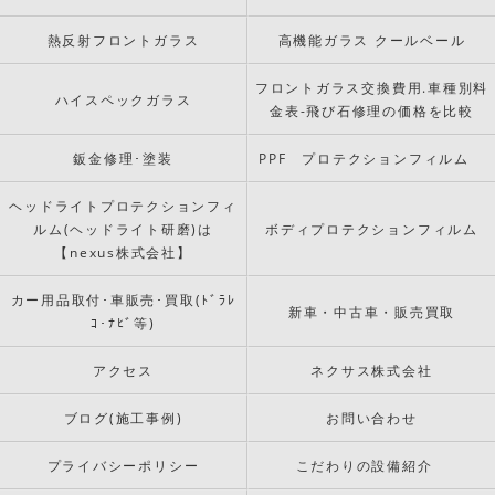
熱反射フロントガラス
高機能ガラス クールベール
フロントガラス交換費用.車種別料
ハイスペックガラス
金表-飛び石修理の価格を比較
鈑金修理･塗装
PPF プロテクションフィルム
ヘッドライトプロテクションフィ
ルム(ヘッドライト研磨)は
ボディプロテクションフィルム
【nexus株式会社】
カー用品取付･車販売･買取(ﾄﾞﾗﾚ
新車・中古車・販売買取
ｺ･ﾅﾋﾞ等)
アクセス
ネクサス株式会社
ブログ(施工事例)
お問い合わせ
プライバシーポリシー
こだわりの設備紹介