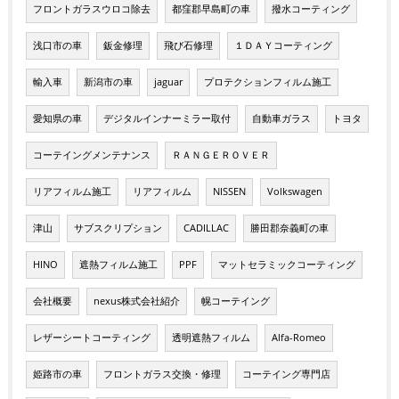
フロントガラスウロコ除去
都窪郡早島町の車
撥水コーティング
浅口市の車
鈑金修理
飛び石修理
１ＤＡＹコーティング
輸入車
新潟市の車
jaguar
プロテクションフィルム施工
愛知県の車
デジタルインナーミラー取付
自動車ガラス
トヨタ
コーテイングメンテナンス
ＲＡＮＧＥＲＯＶＥＲ
リアフィルム施工
リアフィルム
NISSEN
Volkswagen
津山
サブスクリプション
CADILLAC
勝田郡奈義町の車
HINO
遮熱フィルム施工
PPF
マットセラミックコーティング
会社概要
nexus株式会社紹介
幌コーテイング
レザーシートコーティング
透明遮熱フィルム
Alfa-Romeo
姫路市の車
フロントガラス交換・修理
コーテイング専門店