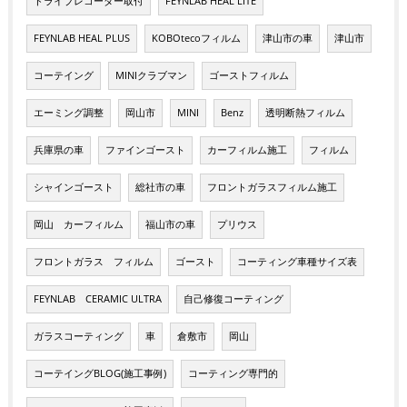
ドライブレコーダー取付
FEYNLAB HEAL LITE
FEYNLAB HEAL PLUS
KOBOtecoフィルム
津山市の車
津山市
コーテイング
MINIクラブマン
ゴーストフィルム
エーミング調整
岡山市
MINI
Benz
透明断熱フィルム
兵庫県の車
ファインゴースト
カーフィルム施工
フィルム
シャインゴースト
総社市の車
フロントガラスフィルム施工
岡山 カーフィルム
福山市の車
プリウス
フロントガラス フィルム
ゴースト
コーティング車種サイズ表
FEYNLAB CERAMIC ULTRA
自己修復コーティング
ガラスコーティング
車
倉敷市
岡山
コーテイングBLOG(施工事例)
コーティング専門的