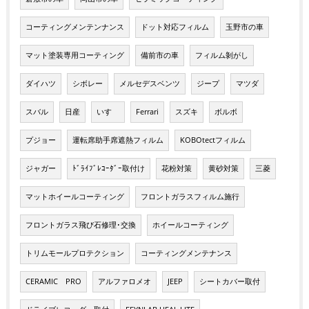
コーティングメンテンナンス
ドット対応フィルム
玉野市の車
マット塗装専用コーティング
備前市の車
フィルム剝がし
ダイハツ
シボレー
メルセデスベンツ
ジープ
マツダ
スバル
日産
いすゞ
Ferrari
スズキ
ボルボ
プジョー
運転席助手席遮熱フィルム
KOBOtectフィルム
ジャガー
ﾄﾞﾗｲﾌﾞﾚｺｰﾀﾞｰ取付け
花粉対策
黄砂対策
三菱
マットホイールコーティング
フロントガラスフィルム施行
フロントガラス飛び石修理･交換
ホイールコーティング
トリムモールプロテクション
コーティングメンテナンス
CERAMIC PRO
アルファロメオ
JEEP
シートカバー取付