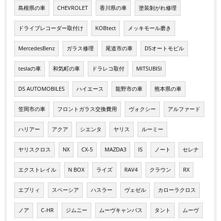
島根県の車
CHEVROLET
香川県の車
塗装剝がれ修理
ドライブレコーダー取付け
KOBtect
メッキモール磨き
MercedesBenz
ガラス修理
尾道市の車
DSオートモビル
teslaの車
和気町の車
ドラレコ取付
MITSUBISI
DS AUTOMOBILES
ハイエース
龍野市の車
熊本県の車
笠岡市の車
フロントガラス交換費用
ヴォクシー
アルファード
ハリアー
アクア
シエンタ
ヤリス
ルーミー
ヤリスクロス
NX
CX-5
MAZDA3
IS
ノート
セレナ
エクストレイル
N BOX
ライズ
RAV4
クラウン
RX
エブリィ
スペーシア
ハスラー
ヴェゼル
カローラクロス
ノア
C-HR
ジムニー
ムーヴキャンバス
タント
ムーヴ