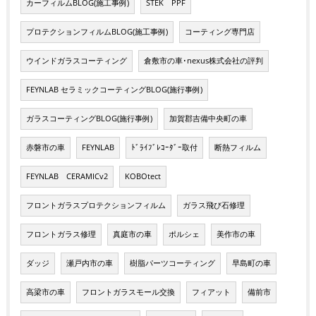
カーフィルムBLOG(施工事例)
STEK PPF
プロテクションフィルムBLOG(施工事例)
コーティング専門店
ウインドガラスコーティング
倉敷市の車･nexus株式会社の評判
FEYNLAB セラミックコーティングBLOG(施行事例)
ガラスコーティングBLOG(施行事例)
加賀郡吉備中央町の車
赤磐市の車
FEYNLAB
ﾄﾞﾗｲﾌﾞﾚｺｰﾀﾞｰ取付
断熱フィルム
FEYNLAB CERAMICv2
KOBOtect
フロントガラスプロテクションフィルム
ガラス飛び石修理
フロントガラス修理
真庭市の車
ポルシェ
美作市の車
ダッジ
瀬戸内市の車
樹脂パーツコーティング
早島町の車
高梁市の車
フロントガラスモール交換
フィアット
備前市