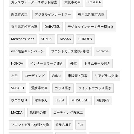
ガラスウォータースポット除去
大阪市の車
TOYOTA
新見市の車
デジタルインナーミラー
香川県丸亀市の車
香川県高松市の車
DAIHATSU
デジタルインナーミラー切抜き
Mercedes Benz
SUZUKI
NISSAN
CITROEN
web限定キャンペーン
フロントガラス交換･修理
Porsche
HONDA
インナーミラー切抜き
外車
トリムモール磨き
ぷろ
コーディング
Volvo
車販売・買取
リアガラス交換
SUBARU
愛媛県の車
ガラス磨き
ウインドウガラス磨き
ウロコ取り
水垢取り
TESLA
MITSUBISHI
用品取付
MAZDA
鳥取県の車
コーティング再施工
フロントガラス修理･交換
RENAULT
Fiat