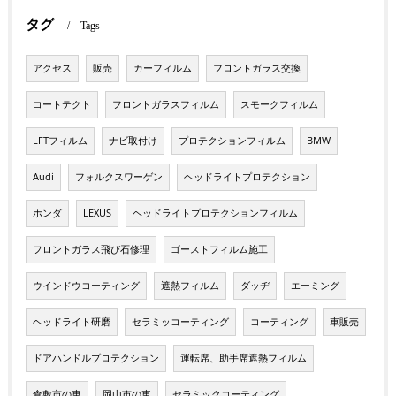
タグ
Tags
アクセス
販売
カーフィルム
フロントガラス交換
コートテクト
フロントガラスフィルム
スモークフィルム
LFTフィルム
ナビ取付け
プロテクションフィルム
BMW
Audi
フォルクスワーゲン
ヘッドライトプロテクション
ホンダ
LEXUS
ヘッドライトプロテクションフィルム
フロントガラス飛び石修理
ゴーストフィルム施工
ウインドウコーティング
遮熱フィルム
ダッヂ
エーミング
ヘッドライト研磨
セラミッコーティング
コーティング
車販売
ドアハンドルプロテクション
運転席、助手席遮熱フィルム
倉敷市の車
岡山市の車
セラミックコーティング