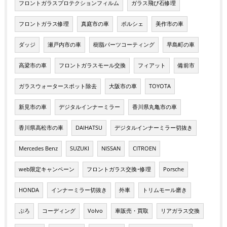
フロントガラスプロテクションフィルム
ガラス飛び石修理
フロントガラス修理
真庭市の車
ポルシェ
美作市の車
ダッジ
瀬戸内市の車
樹脂パーツコーティング
早島町の車
高梁市の車
フロントガラスモール交換
フィアット
備前市
ガラスウォータースポット除去
大阪市の車
TOYOTA
新見市の車
デジタルインナーミラー
香川県丸亀市の車
香川県高松市の車
DAIHATSU
デジタルインナーミラー切抜き
Mercedes Benz
SUZUKI
NISSAN
CITROEN
web限定キャンペーン
フロントガラス交換･修理
Porsche
HONDA
インナーミラー切抜き
外車
トリムモール磨き
ぷろ
コーディング
Volvo
車販売・買取
リアガラス交換