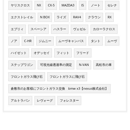
ヤリスクロス
NX
CX-5
MAZDA3
IS
ノート
セレナ
エクストレイル
N BOX
ライズ
RAV4
クラウン
RX
エブリィ
スペーシア
ハスラー
ヴェゼル
カローラクロス
ノア
C-HR
ジムニー
ムーヴキャンバス
タント
ムーヴ
ハイゼット
オデッセイ
フィット
フリード
ステップワゴン
可視光線透過率の測定
N-VAN
高松市の車
フロントガラス飛び石
フロントガラスに飛び石
倉敷市のお客様にフロントガラス交換 bmw x3【nexus株式会社】
アルトラパン
レヴォーグ
フォレスター