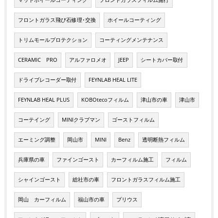
マットホイールコーティング
フロントガラスフィルム施行
フロントガラス飛び石修理･交換
ホイールコーティング
トリムモールプロテクション
コーティングメンテナンス
CERAMIC PRO
アルファロメオ
JEEP
シートカバー取付
ドライブレコーダー取付
FEYNLAB HEAL LITE
FEYNLAB HEAL PLUS
KOBOtecoフィルム
津山市の車
津山市
コーテイング
MINIクラブマン
ゴーストフィルム
エーミング調整
岡山市
MINI
Benz
透明断熱フィルム
兵庫県の車
ファインゴースト
カーフィルム施工
フィルム
シャインゴースト
総社市の車
フロントガラスフィルム施工
岡山 カーフィルム
福山市の車
プリウス