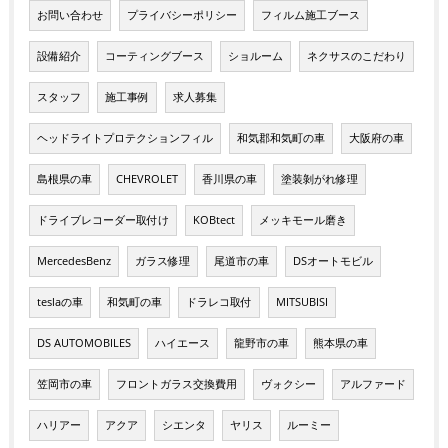
お問い合わせ
プライバシーポリシー
フィルム施工ブース
設備紹介
コーティングブース
ショルーム
ネクサスのこだわり
スタッフ
施工事例
求人募集
ヘッドライトプロテクションフィル
和気郡和気町の車
大阪府の車
島根県の車
CHEVROLET
香川県の車
塗装剝がれ修理
ドライブレコーダー取付け
KOBtect
メッキモール磨き
MercedesBenz
ガラス修理
尾道市の車
DSオートモビル
teslaの車
和気町の車
ドラレコ取付
MITSUBISI
DS AUTOMOBILES
ハイエース
龍野市の車
熊本県の車
笠岡市の車
フロントガラス交換費用
ヴォクシー
アルファード
ハリアー
アクア
シエンタ
ヤリス
ルーミー