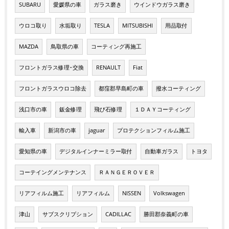
SUBARU
愛媛県の車
ガラス磨き
ウインドウガラス磨き
ウロコ取り
水垢取り
TESLA
MITSUBISHI
用品取付
MAZDA
鳥取県の車
コーティング再施工
フロントガラス修理･交換
RENAULT
Fiat
フロントガラスウロコ除去
都窪郡早島町の車
撥水コーティング
浅口市の車
鈑金修理
飛び石修理
１ＤＡＹコーティング
輸入車
新潟市の車
jaguar
プロテクションフィルム施工
愛知県の車
デジタルインナーミラー取付
自動車ガラス
トヨタ
コーテイングメンテナンス
ＲＡＮＧＥＲＯＶＥＲ
リアフィルム施工
リアフィルム
NISSEN
Volkswagen
津山
サブスクリプション
CADILLAC
勝田郡奈義町の車