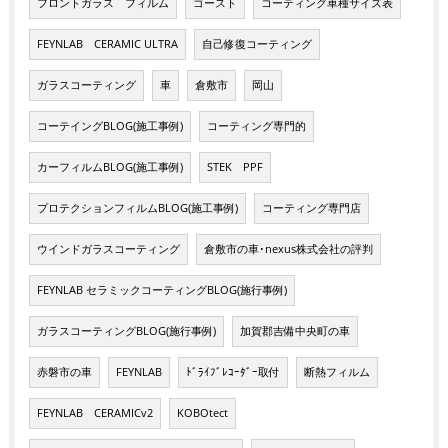
フロントガラス フィルム
ゴースト
コーティング車種サイズ表
FEYNLAB CERAMIC ULTRA
自己修復コーティング
ガラスコーティング
車
倉敷市
岡山
コーテイングBLOG(施工事例)
コーティング専門的
カーフィルムBLOG(施工事例)
STEK PPF
プロテクションフィルムBLOG(施工事例)
コーティング専門店
ウインドガラスコーティング
倉敷市の車･nexus株式会社の評判
FEYNLAB セラミックコーティングBLOG(施行事例)
ガラスコーティングBLOG(施行事例)
加賀郡吉備中央町の車
赤磐市の車
FEYNLAB
ﾄﾞﾗｲﾌﾞﾚｺｰﾀﾞｰ取付
断熱フィルム
FEYNLAB CERAMICv2
KOBOtect