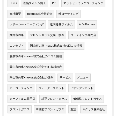
HINO
遮熱フィルム施工
PPF
マットセラミックコーティング
会社概要
nexus株式会社紹介
幌コーテイング
レザーシートコーティング
透明遮熱フィルム
Alfa-Romeo
姫路市の車
フロントガラス交換・修理
コーテイング専門店
コンセプト
岡山市の車･nexus株式会社の口コミ情報
倉敷市の車･nexus株式会社の口コミ情報
岡山市の車･nexus株式会社のお客様の声
岡山市の車･nexus株式会社の評判
サービス
メニュー
カーコーティング
ウォータースポット
イオンデジポット
カーフィルム専門店
純正フロントガラス
低価格フロントガラス
フロントガラス
高機能フロントガラス
査定
ネクサス株式会社