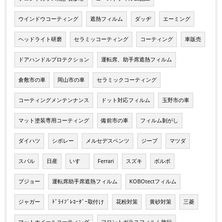
ウインドウコーティング
遮熱フィルム
ダッヂ
エーミング
ヘッドライト研磨
セラミッコーティング
コーティング
車販売
ドアハンドルプロテクション
運転席、助手席遮熱フィルム
倉敷市の車
岡山市の車
セラミックコーティング
コーティングメンテンナンス
ドット対応フィルム
玉野市の車
マット塗装専用コーティング
備前市の車
フィルム剝がし
ダイハツ
シボレー
メルセデスベンツ
ジープ
マツダ
スバル
日産
いすゞ
Ferrari
スズキ
ボルボ
プジョー
運転席助手席遮熱フィルム
KOBOtectフィルム
ジャガー
ﾄﾞﾗｲﾌﾞﾚｺｰﾀﾞｰ取付け
花粉対策
黄砂対策
三菱