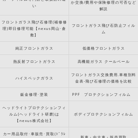
か交換/費用や保険修理の可否など
い
解説
フロントガラス飛び石修理(補修修
フロントガラス飛び石防止フィル
理)即日修理可能【nexus岡山･倉
ム
敷】
純正フロントガラス
低価格フロントガラス
熱反射フロントガラス
高機能ガラス クールベール
フロントガラス交換費用.車種別料
ハイスペックガラス
金表-飛び石修理の価格を比較
鈑金修理･塗装
PPF プロテクションフィルム
ヘッドライトプロテクションフィ
ルム(ヘッドライト研磨)は
ボディプロテクションフィルム
【nexus株式会社】
カー用品取付･車販売･買取(ﾄﾞﾗﾚ
新車・中古車・販売買取