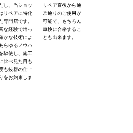
だし、当ショッ
リペア直後から通
はリペアに特化
常通りのご使用が
た専門店です。
可能で、もちろん
富な経験で培っ
車検に合格するこ
確かな技術によ
とも出来ます。
あらゆるノウハ
を駆使し、施工
に比べ見た目も
度も抜群の仕上
りをお約束しま
。