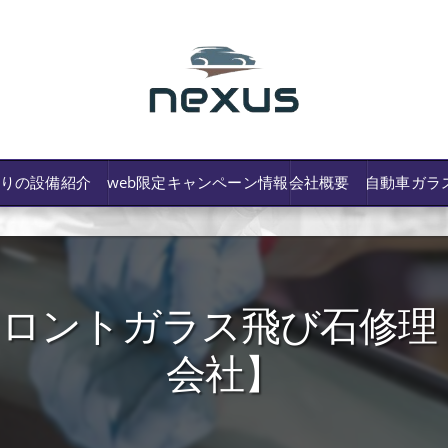
わりの設備紹介
web限定キャンペーン情報
会社概要
自動車ガラ
ロントガラス飛び石修理 パ
/費用や保険修理の可否など解説
会社】