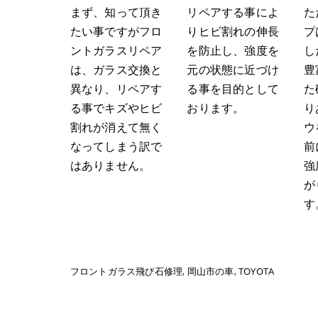
まず、知って頂き
リペアする事によ
た
たい事ですがフロ
りヒビ割れの伸長
プ
ントガラスリペア
を防止し、強度を
し
は、ガラス交換と
元の状態に近づけ
豊
異なり、リペアす
る事を目的として
た
る事でキズやヒビ
おります。
り
割れが消えて無く
ウ
なってしまう訳で
前
はありません。
強
が
す
フロントガラス飛び石修理
岡山市の車
TOYOTA