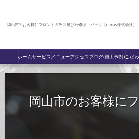
岡山市のお客様にフロントガラス飛び石修理 パッソ【nexus株式会社】
ホーム
サービス
メニュー
アクセス
ブログ(施工事例)
こだ
コーティング
カーフィルム専門店【nexus岡山】
岡山市のお客様にフ
フロントガラス飛び石傷/補修修理か交換
鈑金修理･塗装
PPF プロテクションフィルム