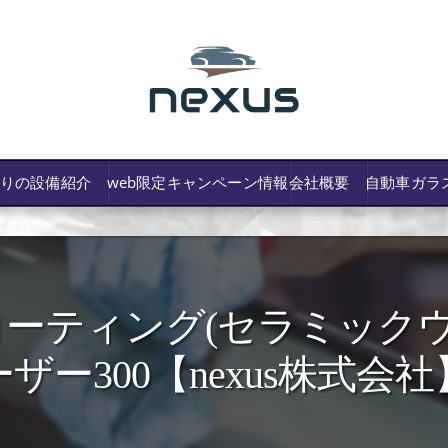
わりの設備紹介
web限定キャンペーン情報
会社概要
自動車ガラ
ーティング(セラミックウ
/費用や保険修理の可否など解説
ーザー300【nexus株式会社