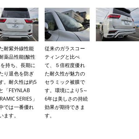
た耐紫外線性能
従来のガラスコー
耐薬品性能(酸性
ティングと比べ
)を持ち、長期に
て、５倍程度優れ
たり退色を防ぎ
た耐久性が魅力の
す。耐久性は約5
セラミック被膜で
と「FEYNLAB
す。環境により5～
RAMIC SERIES」
6年は美しさの持続
中では一番優れ
効果が期待できま
います。
す。