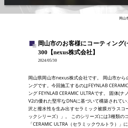
カー用品取付･車販売･買取(ﾄﾞﾗﾚｺ･ﾅﾋﾞ等)
岡山市
岡山市のお客様にコーティング(
300【nexus株式会社】
2024/05/30
岡山県岡山市nexus株式会社です。 岡山市か
ングです。今回施工するのはFEYNLAB CERAM
ング FEYNLAB CERAMIC ULTRAです。 
V2の優れた堅牢なDNAに基づいて構築されてい
沢と撥水性を生み出すセラミック被膜ガラスコーティング
ックシリーズ）」。 このシリーズには3種類の
「CERAMIC ULTRA（セラミックウルトラ）