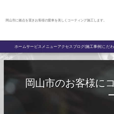
岡山市に拠点を置きお客様の愛車を美しくコーティング施工します。
ホーム
サービス
メニュー
アクセス
ブログ(施工事例)
こだ
コーティング
カーフィルム専門店【nexus岡山】
岡山市のお客様にコ
フロントガラス飛び石傷/補修修理か交換
鈑金修理･塗装
PPF プロテクションフィルム