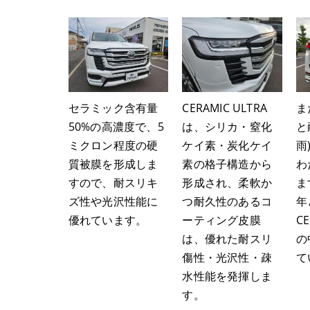
セラミック含有量
CERAMIC ULTRA
ま
50%の高濃度で、5
は、シリカ・窒化
と
ミクロン程度の硬
ケイ素・炭化ケイ
雨
質被膜を形成しま
素の格子構造から
わ
すので、耐スリキ
形成され、柔軟か
ま
ズ性や光沢性能に
つ耐久性のあるコ
年
優れています。
ーティング皮膜
CE
は、優れた耐スリ
の
傷性・光沢性・疎
て
水性能を発揮しま
す。