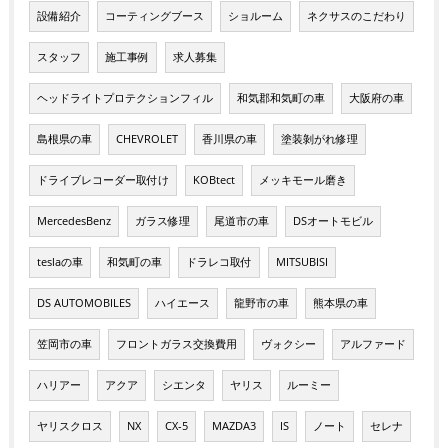
設備紹介
コーティングブース
ショルーム
ネクサスのこだわり
スタッフ
施工事例
求人募集
ヘッドライトプロテクションフィル
和気郡和気町の車
大阪府の車
島根県の車
CHEVROLET
香川県の車
塗装剝がれ修理
ドライブレコーダー取付け
KOBtect
メッキモール磨き
MercedesBenz
ガラス修理
尾道市の車
DSオートモビル
teslaの車
和気町の車
ドラレコ取付
MITSUBISI
DS AUTOMOBILES
ハイエース
龍野市の車
熊本県の車
笠岡市の車
フロントガラス交換費用
ヴォクシー
アルファード
ハリアー
アクア
シエンタ
ヤリス
ルーミー
ヤリスクロス
NX
CX-5
MAZDA3
IS
ノート
セレナ