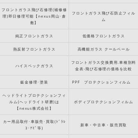
フロントガラス飛び石修理(補修修
フロントガラス飛び石防止フィル
理)即日修理可能【nexus岡山･倉
ム
敷】
純正フロントガラス
低価格フロントガラス
熱反射フロントガラス
高機能ガラス クールベール
フロントガラス交換費用.車種別料
ハイスペックガラス
金表-飛び石修理の価格を比較
鈑金修理･塗装
PPF プロテクションフィルム
ヘッドライトプロテクションフィ
ルム(ヘッドライト研磨)は
ボディプロテクションフィルム
【nexus株式会社】
カー用品取付･車販売･買取(ﾄﾞﾗﾚ
新車・中古車・販売買取
ｺ･ﾅﾋﾞ等)