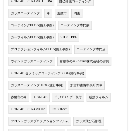
FEYNLAB CERAMIC ULTRA
自己修復コーティング
ガラスコーティング
車
倉敷市
岡山
コーテイングBLOG(施工事例)
コーティング専門的
カーフィルムBLOG(施工事例)
STEK PPF
プロテクションフィルムBLOG(施工事例)
コーティング専門店
ウインドガラスコーティング
倉敷市の車･nexus株式会社の評判
FEYNLAB セラミックコーティングBLOG(施行事例)
ガラスコーティングBLOG(施行事例)
加賀郡吉備中央町の車
赤磐市の車
FEYNLAB
ﾄﾞﾗｲﾌﾞﾚｺｰﾀﾞｰ取付
断熱フィルム
FEYNLAB CERAMICv2
KOBOtect
フロントガラスプロテクションフィルム
ガラス飛び石修理