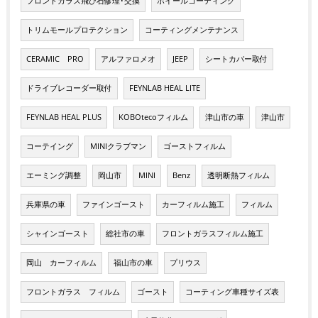
フロントガラス飛び石修理･交換
ホイールコーティング
トリムモールプロテクション
コーティングメンテナンス
CERAMIC PRO
アルファロメオ
JEEP
シートカバー取付
ドライブレコーダー取付
FEYNLAB HEAL LITE
FEYNLAB HEAL PLUS
KOBOtecoフィルム
津山市の車
津山市
コーテイング
MINIクラブマン
ゴーストフィルム
エーミング調整
岡山市
MINI
Benz
透明断熱フィルム
兵庫県の車
ファインゴースト
カーフィルム施工
フィルム
シャインゴースト
総社市の車
フロントガラスフィルム施工
岡山 カーフィルム
福山市の車
プリウス
フロントガラス フィルム
ゴースト
コーティング車種サイズ表