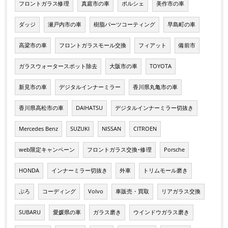
フロントガラス修理
真庭市の車
ポルシェ
美作市の車
ダッジ
瀬戸内市の車
樹脂パーツコーティング
早島町の車
高梁市の車
フロントガラスモール交換
フィアット
備前市
ガラスウォータースポット除去
大阪市の車
TOYOTA
新見市の車
デジタルインナーミラー
香川県丸亀市の車
香川県高松市の車
DAIHATSU
デジタルインナーミラー切抜き
Mercedes Benz
SUZUKI
NISSAN
CITROEN
web限定キャンペーン
フロントガラス交換･修理
Porsche
HONDA
インナーミラー切抜き
外車
トリムモール磨き
ぷろ
コーディング
Volvo
車販売・買取
リアガラス交換
SUBARU
愛媛県の車
ガラス磨き
ウインドウガラス磨き