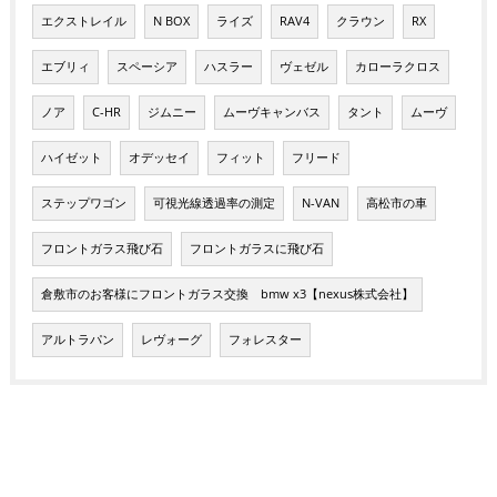
エクストレイル
N BOX
ライズ
RAV4
クラウン
RX
エブリィ
スペーシア
ハスラー
ヴェゼル
カローラクロス
ノア
C-HR
ジムニー
ムーヴキャンバス
タント
ムーヴ
ハイゼット
オデッセイ
フィット
フリード
ステップワゴン
可視光線透過率の測定
N-VAN
高松市の車
フロントガラス飛び石
フロントガラスに飛び石
倉敷市のお客様にフロントガラス交換 bmw x3【nexus株式会社】
アルトラパン
レヴォーグ
フォレスター