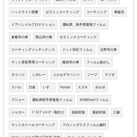
ヘッドライト研磨
セラミッコーティング
コーティング
車販売
ドアハンドルプロテクション
運転席、助手席遮熱フィルム
倉敷市の車
岡山市の車
セラミックコーティング
コーティングメンテンナンス
ドット対応フィルム
玉野市の車
マット塗装専用コーティング
備前市の車
フィルム剝がし
ダイハツ
シボレー
メルセデスベンツ
ジープ
マツダ
スバル
日産
いすゞ
Ferrari
スズキ
ボルボ
プジョー
運転席助手席遮熱フィルム
KOBOtectフィルム
ジャガー
ﾄﾞﾗｲﾌﾞﾚｺｰﾀﾞｰ取付け
花粉対策
黄砂対策
三菱
マットホイールコーティング
フロントガラスフィルム施行