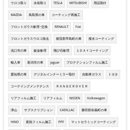
ウロコ取り
水垢取り
TESLA
MITSUBISHI
用品取付
MAZDA
鳥取県の車
コーティング再施工
フロントガラス修理･交換
RENAULT
Fiat
フロントガラスウロコ除去
都窪郡早島町の車
撥水コーティング
浅口市の車
鈑金修理
飛び石修理
１ＤＡＹコーティング
輸入車
新潟市の車
jaguar
プロテクションフィルム施工
愛知県の車
デジタルインナーミラー取付
自動車ガラス
トヨタ
コーテイングメンテナンス
ＲＡＮＧＥＲＯＶＥＲ
リアフィルム施工
リアフィルム
NISSEN
Volkswagen
津山
サブスクリプション
CADILLAC
勝田郡奈義町の車
HINO
遮熱フィルム施工
PPF
マットセラミックコーティング