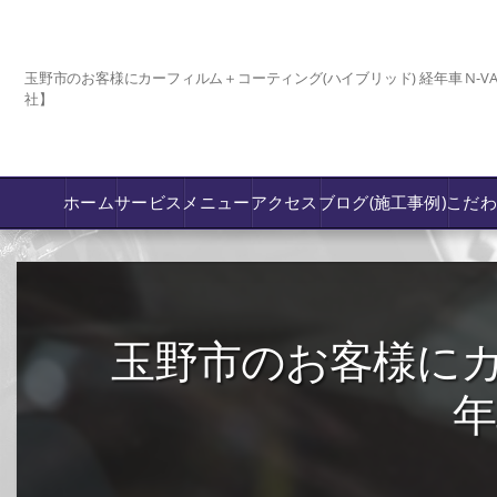
玉野市のお客様にカーフィルム＋コーティング(ハイブリッド) 経年車 N-VAN
社】
ホーム
サービス
メニュー
アクセス
ブログ(施工事例)
こだ
コーティング
カーフィルム専門店【nexus岡山】
玉野市のお客様にカ
フロントガラス飛び石傷/補修修理か交換
年
鈑金修理･塗装
PPF プロテクションフィルム