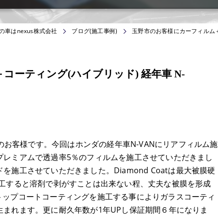
の車はnexus株式会社
ブログ(施工事例)
玉野市のお客様にカーフィルム＋コ
ーティング(ハイブリッド) 経年車 N-
らのお客様です。今回はホンダの経年車N-VANにリアフィルム施
プレミアムで透過率5％のフィルムを施工させていただきまし
施工させていただきました。Diamond Coatは最大被膜硬
施工すると溶剤で剥がすことは出来ない程、丈夫な被膜を形成
ク質のトップコートコーティングを施工する事によりガラスコーティ
まれます。更に耐久年数が1年UPし保証期間６年になりま