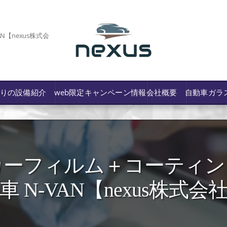
【nexus株式会
わりの設備紹介
web限定キャンペーン情報
会社概要
自動車ガラ
ーフィルム＋コーティング
/費用や保険修理の可否など解説
車 N-VAN【nexus株式会