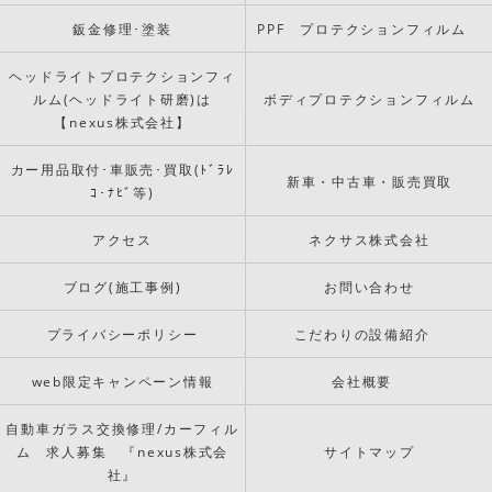
鈑金修理･塗装
PPF プロテクションフィルム
ヘッドライトプロテクションフィ
ルム(ヘッドライト研磨)は
ボディプロテクションフィルム
【nexus株式会社】
カー用品取付･車販売･買取(ﾄﾞﾗﾚ
新車・中古車・販売買取
ｺ･ﾅﾋﾞ等)
アクセス
ネクサス株式会社
ブログ(施工事例)
お問い合わせ
プライバシーポリシー
こだわりの設備紹介
web限定キャンペーン情報
会社概要
自動車ガラス交換修理/カーフィル
ム 求人募集 『nexus株式会
サイトマップ
社』