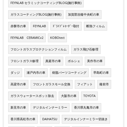
FEYNLAB セラミックコーティングBLOG(施行事例)
ガラスコーティングBLOG(施行事例)
加賀郡吉備中央町の車
赤磐市の車
FEYNLAB
ﾄﾞﾗｲﾌﾞﾚｺｰﾀﾞｰ取付
断熱フィルム
FEYNLAB CERAMICv2
KOBOtect
フロントガラスプロテクションフィルム
ガラス飛び石修理
フロントガラス修理
真庭市の車
ポルシェ
美作市の車
ダッジ
瀬戸内市の車
樹脂パーツコーティング
早島町の車
高梁市の車
フロントガラスモール交換
フィアット
備前市
ガラスウォータースポット除去
大阪市の車
TOYOTA
新見市の車
デジタルインナーミラー
香川県丸亀市の車
香川県高松市の車
DAIHATSU
デジタルインナーミラー切抜き