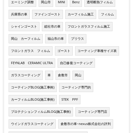
エーミング調整
岡山市
MINI
Benz
透明断熱フィルム
兵庫県の車
ファインゴースト
カーフィルム施工
フィルム
シャインゴースト
総社市の車
フロントガラスフィルム施工
岡山 カーフィルム
福山市の車
プリウス
フロントガラス フィルム
ゴースト
コーティング車種サイズ表
FEYNLAB CERAMIC ULTRA
自己修復コーティング
ガラスコーティング
車
倉敷市
岡山
コーテイングBLOG(施工事例)
コーティング専門的
カーフィルムBLOG(施工事例)
STEK PPF
プロテクションフィルムBLOG(施工事例)
コーティング専門店
ウインドガラスコーティング
倉敷市の車･nexus株式会社の評判