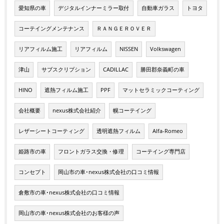
愛知県の車
デジタルインナーミラー取付
自動車ガラス
トヨタ
コーテイングメンテナンス
ＲＡＮＧＥＲＯＶＥＲ
リアフィルム施工
リアフィルム
NISSEN
Volkswagen
津山
サブスクリプション
CADILLAC
勝田郡奈義町の車
HINO
遮熱フィルム施工
PPF
マットセラミックコーティング
会社概要
nexus株式会社紹介
幌コーテイング
レザーシートコーティング
透明遮熱フィルム
Alfa-Romeo
姫路市の車
フロントガラス交換・修理
コーテイング専門店
コンセプト
岡山市の車･nexus株式会社の口コミ情報
倉敷市の車･nexus株式会社の口コミ情報
岡山市の車･nexus株式会社のお客様の声