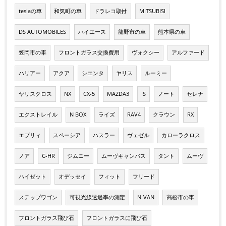
teslaの車
和気町の車
ドラレコ取付
MITSUBISI
DS AUTOMOBILES
ハイエース
龍野市の車
熊本県の車
笠岡市の車
フロントガラス交換費用
ヴォクシー
アルファード
ハリアー
アクア
シエンタ
ヤリス
ルーミー
ヤリスクロス
NX
CX-5
MAZDA3
IS
ノート
セレナ
エクストレイル
N BOX
ライズ
RAV4
クラウン
RX
エブリィ
スペーシア
ハスラー
ヴェゼル
カローラクロス
ノア
C-HR
ジムニー
ムーヴキャンバス
タント
ムーヴ
ハイゼット
オデッセイ
フィット
フリード
ステップワゴン
可視光線透過率の測定
N-VAN
高松市の車
フロントガラス飛び石
フロントガラスに飛び石