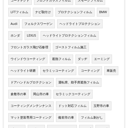
コートテクト
フロントガラスフィルム
スモークフィルム
LFTフィルム
ナビ取付け
プロテクションフィルム
BMW
Audi
フォルクスワーゲン
ヘッドライトプロテクション
ホンダ
LEXUS
ヘッドライトプロテクションフィルム
フロントガラス飛び石修理
ゴーストフィルム施工
ウインドウコーティング
遮熱フィルム
ダッヂ
エーミング
ヘッドライト研磨
セラミッコーティング
コーティング
車販売
ドアハンドルプロテクション
運転席、助手席遮熱フィルム
倉敷市の車
岡山市の車
セラミックコーティング
コーティングメンテンナンス
ドット対応フィルム
玉野市の車
マット塗装専用コーティング
備前市の車
フィルム剝がし