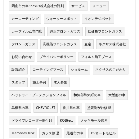
岡山市の車･nexus株式会社の評判
サービス
メニュー
カーコーティング
ウォータースポット
イオンデジポット
カーフィルム専門店
純正フロントガラス
低価格フロントガラス
フロントガラス
高機能フロントガラス
査定
ネクサス株式会社
お問い合わせ
プライバシーポリシー
フィルム施工ブース
設備紹介
コーティングブース
ショルーム
ネクサスのこだわり
スタッフ
施工事例
求人募集
ヘッドライトプロテクションフィル
和気郡和気町の車
大阪府の車
島根県の車
CHEVROLET
香川県の車
塗装剝がれ修理
ドライブレコーダー取付け
KOBtect
メッキモール磨き
MercedesBenz
ガラス修理
尾道市の車
DSオートモビル