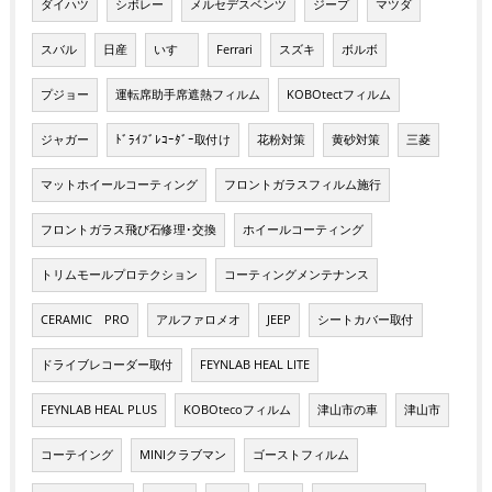
ダイハツ
シボレー
メルセデスベンツ
ジープ
マツダ
スバル
日産
いすゞ
Ferrari
スズキ
ボルボ
プジョー
運転席助手席遮熱フィルム
KOBOtectフィルム
ジャガー
ﾄﾞﾗｲﾌﾞﾚｺｰﾀﾞｰ取付け
花粉対策
黄砂対策
三菱
マットホイールコーティング
フロントガラスフィルム施行
フロントガラス飛び石修理･交換
ホイールコーティング
トリムモールプロテクション
コーティングメンテナンス
CERAMIC PRO
アルファロメオ
JEEP
シートカバー取付
ドライブレコーダー取付
FEYNLAB HEAL LITE
FEYNLAB HEAL PLUS
KOBOtecoフィルム
津山市の車
津山市
コーテイング
MINIクラブマン
ゴーストフィルム