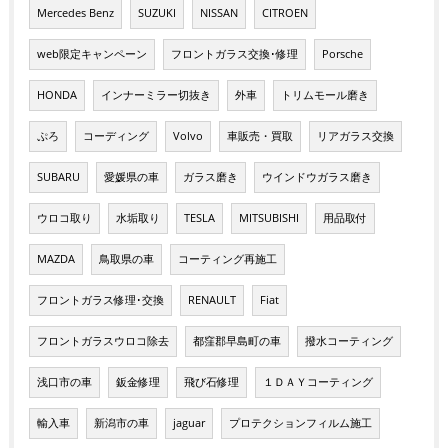
Mercedes Benz
SUZUKI
NISSAN
CITROEN
web限定キャンペーン
フロントガラス交換･修理
Porsche
HONDA
インナーミラー切抜き
外車
トリムモール磨き
ぷろ
コーディング
Volvo
車販売・買取
リアガラス交換
SUBARU
愛媛県の車
ガラス磨き
ウインドウガラス磨き
ウロコ取り
水垢取り
TESLA
MITSUBISHI
用品取付
MAZDA
鳥取県の車
コーティング再施工
フロントガラス修理･交換
RENAULT
Fiat
フロントガラスウロコ除去
都窪郡早島町の車
撥水コーティング
浅口市の車
鈑金修理
飛び石修理
１ＤＡＹコーティング
輸入車
新潟市の車
jaguar
プロテクションフィルム施工