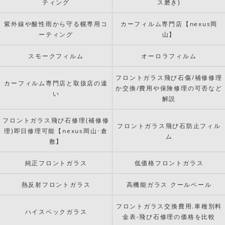
ティング
ス磨き)
紫外線や酸性雨から守る幌専用コ
カーフィルム専門店【nexus岡
ーティング
山】
スモークフィルム
オーロラフィルム
フロントガラス飛び石傷/補修修理
カーフィルム専門店と取扱店の違
か交換/費用や保険修理の可否など
い
解説
フロントガラス飛び石修理(補修修
フロントガラス飛び石防止フィル
理)即日修理可能【nexus岡山･倉
ム
敷】
純正フロントガラス
低価格フロントガラス
熱反射フロントガラス
高機能ガラス クールベール
フロントガラス交換費用.車種別料
ハイスペックガラス
金表-飛び石修理の価格を比較