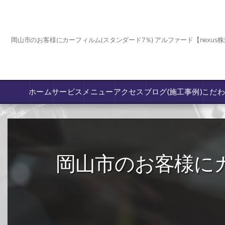
岡山市のお客様にカーフィルム(スタンダード7％) アルファード【nexus
ホーム
サービス
メニュー
アクセス
ブログ(施工事例)
こだ
コーティング
カーフィルム専門店【nexus岡山】
岡山市のお客様にカ
フロントガラス飛び石傷/補修修理か交換
鈑金修理･塗装
PPF プロテクションフィルム