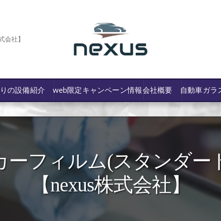
株式会社】
わりの設備紹介
web限定キャンペーン情報
会社概要
自動車ガラ
ーフィルム(スタンダード
/費用や保険修理の可否など解説
【nexus株式会社】