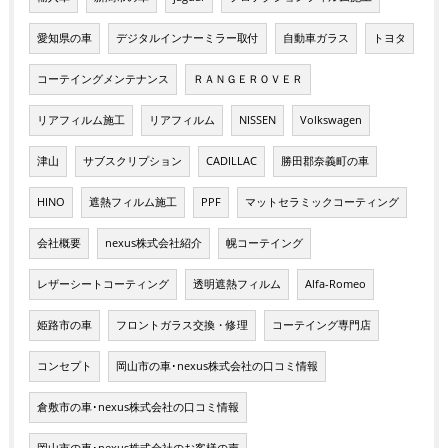
愛知県の車
デジタルインナーミラー取付
自動車ガラス
トヨタ
コーテイングメンテナンス
ＲＡＮＧＥＲＯＶＥＲ
リアフィルム施工
リアフィルム
NISSEN
Volkswagen
津山
サブスクリプション
CADILLAC
勝田郡奈義町の車
HINO
遮熱フィルム施工
PPF
マットセラミックコーティング
会社概要
nexus株式会社紹介
幌コーテイング
レザーシートコーティング
透明遮熱フィルム
Alfa-Romeo
姫路市の車
フロントガラス交換・修理
コーテイング専門店
コンセプト
岡山市の車･nexus株式会社の口コミ情報
倉敷市の車･nexus株式会社の口コミ情報
岡山市の車･nexus株式会社のお客様の声