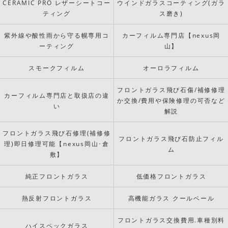
CERAMIC PRO レザーシートコー
ウインドガラスコーティング(ガラ
ティング
ス磨き)
紫外線や酸性雨から守る幌専用コ
カーフィルム専門店【nexus岡
ーティング
山】
スモークフィルム
オーロラフィルム
フロントガラス飛び石傷/補修修理
カーフィルム専門店と取扱店の違
か交換/費用や保険修理の可否など
い
解説
フロントガラス飛び石修理(補修修
フロントガラス飛び石防止フィル
理)即日修理可能【nexus岡山･倉
ム
敷】
純正フロントガラス
低価格フロントガラス
熱反射フロントガラス
高機能ガラス クールベール
フロントガラス交換費用.車種別料
ハイスペックガラス