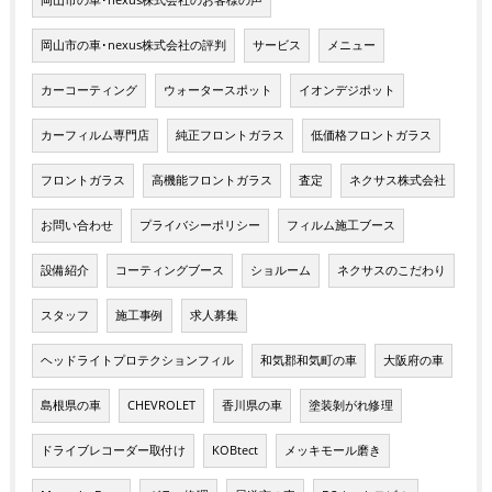
岡山市の車･nexus株式会社の評判
サービス
メニュー
カーコーティング
ウォータースポット
イオンデジポット
カーフィルム専門店
純正フロントガラス
低価格フロントガラス
フロントガラス
高機能フロントガラス
査定
ネクサス株式会社
お問い合わせ
プライバシーポリシー
フィルム施工ブース
設備紹介
コーティングブース
ショルーム
ネクサスのこだわり
スタッフ
施工事例
求人募集
ヘッドライトプロテクションフィル
和気郡和気町の車
大阪府の車
島根県の車
CHEVROLET
香川県の車
塗装剝がれ修理
ドライブレコーダー取付け
KOBtect
メッキモール磨き