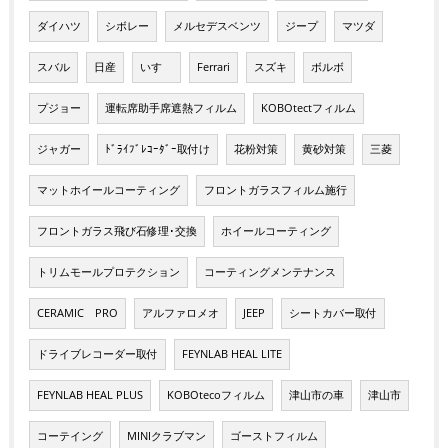
ダイハツ
シボレー
メルセデスベンツ
ジープ
マツダ
スバル
日産
いすゞ
Ferrari
スズキ
ボルボ
プジョー
運転席助手席遮熱フィルム
KOBOtectフィルム
ジャガー
ﾄﾞﾗｲﾌﾞﾚｺｰﾀﾞｰ取付け
花粉対策
黄砂対策
三菱
マットホイールコーティング
フロントガラスフィルム施行
フロントガラス飛び石修理･交換
ホイールコーティング
トリムモールプロテクション
コーティングメンテナンス
CERAMIC PRO
アルファロメオ
JEEP
シートカバー取付
ドライブレコーダー取付
FEYNLAB HEAL LITE
FEYNLAB HEAL PLUS
KOBOtecoフィルム
津山市の車
津山市
コーテイング
MINIクラブマン
ゴーストフィルム