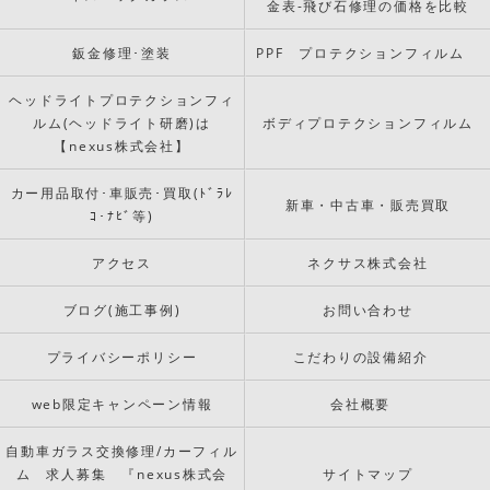
金表-飛び石修理の価格を比較
鈑金修理･塗装
PPF プロテクションフィルム
ヘッドライトプロテクションフィ
ルム(ヘッドライト研磨)は
ボディプロテクションフィルム
【nexus株式会社】
カー用品取付･車販売･買取(ﾄﾞﾗﾚ
新車・中古車・販売買取
ｺ･ﾅﾋﾞ等)
アクセス
ネクサス株式会社
ブログ(施工事例)
お問い合わせ
プライバシーポリシー
こだわりの設備紹介
web限定キャンペーン情報
会社概要
自動車ガラス交換修理/カーフィル
ム 求人募集 『nexus株式会
サイトマップ