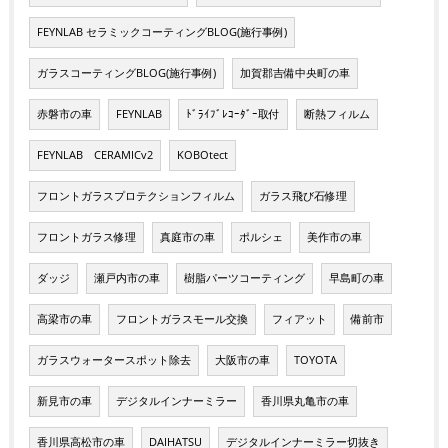
FEYNLAB セラミックコーティングBLOG(施行事例)
ガラスコーティングBLOG(施行事例)
加賀郡吉備中央町の車
赤磐市の車
FEYNLAB
ﾄﾞﾗｲﾌﾞﾚｺｰﾀﾞｰ取付
断熱フィルム
FEYNLAB CERAMICv2
KOBOtect
フロントガラスプロテクションフィルム
ガラス飛び石修理
フロントガラス修理
真庭市の車
ポルシェ
美作市の車
ダッジ
瀬戸内市の車
樹脂パーツコーティング
早島町の車
高梁市の車
フロントガラスモール交換
フィアット
備前市
ガラスウォータースポット除去
大阪市の車
TOYOTA
新見市の車
デジタルインナーミラー
香川県丸亀市の車
香川県高松市の車
DAIHATSU
デジタルインナーミラー切抜き