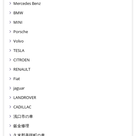
Mercedes Benz
BMW
MINI
Porsche
Volvo
TESLA
CITROEN
RENAULT
Fiat
jaguar
LANDROVER
CADILLAC
浅口市の車
鈑金修理
久米郡美咲町の車