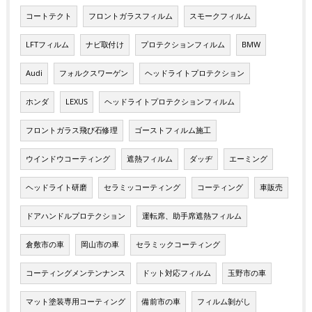
コートテクト
フロントガラスフィルム
スモークフィルム
LFTフィルム
ナビ取付け
プロテクションフィルム
BMW
Audi
フォルクスワーゲン
ヘッドライトプロテクション
ホンダ
LEXUS
ヘッドライトプロテクションフィルム
フロントガラス飛び石修理
ゴーストフィルム施工
ウインドウコーティング
遮熱フィルム
ダッヂ
エーミング
ヘッドライト研磨
セラミッコーティング
コーティング
車販売
ドアハンドルプロテクション
運転席、助手席遮熱フィルム
倉敷市の車
岡山市の車
セラミックコーティング
コーティングメンテンナンス
ドット対応フィルム
玉野市の車
マット塗装専用コーティング
備前市の車
フィルム剝がし