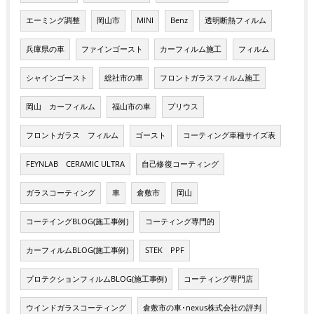
エーミング調整
岡山市
MINI
Benz
透明断熱フィルム
兵庫県の車
ファインゴースト
カーフィルム施工
フィルム
シャインゴースト
総社市の車
フロントガラスフィルム施工
岡山 カーフィルム
福山市の車
プリウス
フロントガラス フィルム
ゴースト
コーティング車種サイズ表
FEYNLAB CERAMIC ULTRA
自己修復コーティング
ガラスコーティング
車
倉敷市
岡山
コーテイングBLOG(施工事例)
コーティング専門的
カーフィルムBLOG(施工事例)
STEK PPF
プロテクションフィルムBLOG(施工事例)
コーティング専門店
ウインドガラスコーティング
倉敷市の車･nexus株式会社の評判