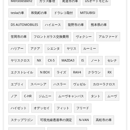
MercedesBenz
ガラス修理
尾道市の車
DSオートモビル
teslaの車
和気町の車
ドラレコ取付
MITSUBISI
DS AUTOMOBILES
ハイエース
龍野市の車
熊本県の車
笠岡市の車
フロントガラス交換費用
ヴォクシー
アルファード
ハリアー
アクア
シエンタ
ヤリス
ルーミー
ヤリスクロス
NX
CX-5
MAZDA3
IS
ノート
セレナ
エクストレイル
N BOX
ライズ
RAV4
クラウン
RX
エブリィ
スペーシア
ハスラー
ヴェゼル
カローラクロス
ノア
C-HR
ジムニー
ムーヴキャンバス
タント
ムーヴ
ハイゼット
オデッセイ
フィット
フリード
ステップワゴン
可視光線透過率の測定
N-VAN
高松市の車